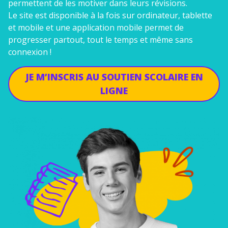
permettent de les motiver dans leurs révisions.
Le site est disponible à la fois sur ordinateur, tablette
et mobile et une application mobile permet de
progresser partout, tout le temps et même sans
connexion !
JE M’INSCRIS AU SOUTIEN SCOLAIRE EN
LIGNE