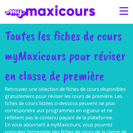
Aller au contenu
Bonnes vacances et bel été
Bonnes vacances et bel été
! Nos contenus de révision
! Nos contenus de révision
restent accessibles tout l’été pour préparer sereinement la
restent accessibles tout l’été pour préparer sereinement la
rentrée.
rentrée.
Toutes les fiches de cours
S'ABONNER
CONNEXION
myMaxicours pour réviser
01 49 08 38 00
en classe de première
Par classe
Retrouvez une sélection de fiches de cours disponibles
Par matière
gratuitement pour réviser les cours de
première. Les
fiches de cours listées ci-dessous peuvent ne plus
Nos offres
correspondre aux programmes en vigueur et ne
reflètent pas le contenu payant de la plateforme.
En vous abonnant à myMaxicours, vous pourrez
Qui sommes-nous ?
consulter l’ensemble des fiches de cours de la classe de