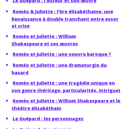
Le Guépard : l’auteur et son œuvre
Roméo & Juliette : l’ère élisabéthaine, une
Renaissance à double tranchant entre essor
et crise
Roméo et Juliette : William
Shakespeare et ses œuvres
Roméo et Juliette : une oeuvre baroque ?
Roméo et Juliette : une dramaturgie du
hasard
Roméo et Juliette : une tragédie unique en
son genre (héritage, particularités, intrigue)
Roméo et Juliette : William Shakespeare et le
théâtre élisabéthain
Le Guépard : les personnages