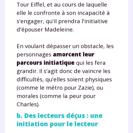
Tout le programme scolaire du CP à
Tour Eiffel, et au cours de laquelle
la Terminale
elle le confronte à son incapacité à
Des profs expérimentés disponibles
s'engager, qu'il prendra l'initiative
à la demande par tchat, audio ou
d'épouser Madeleine.
vidéo
En voulant dépasser un obstacle, les
personnages
amorcent leur
parcours initiatique
qui les fera
TESTER GRATUITEMENT
grandir. Il s'agit donc de vaincre les
difficultés, qu'elles soient physiques
* Votre code d'accès sera envoyé à cette adresse e-mail. En
renseignant votre e-mail, vous consentez à ce que vos
(comme le métro pour Zazie), ou
données à caractère personnel soient traitées par SEJER, sous
morales (comme la peur pour
la marque myMaxicours, afin que SEJER puisse vous donner
accès au service de soutien scolaire pendant 24h. Pour en
Charles).
savoir plus sur la gestion de vos données personnelles et
pour exercer vos droits, vous pouvez consulter
notre
b. Des lecteurs déçus : une
charte
.
initiation pour le lecteur
J’accepte de recevoir les actualités et des