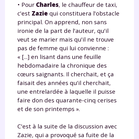
• Pour
Charles
, le chauffeur de taxi,
et de réussir votre
c'est
Zazie
qui constituera l'obstacle
principal. On apprend, non sans
année scolaire ?
ironie de la part de l'auteur, qu'il
veut se marier mais qu'il ne trouve
pas de femme qui lui convienne :
« [...] en lisant dans une feuille
Testez gratuitement
hebdomadaire la chronique des
cœurs saignants. Il cherchait, et ça
pendant 24h notre
faisait des années qu'il cherchait,
plateforme de soutien
une entrelardée à laquelle il puisse
scolaire !
faire don des quarante-cinq cerises
et de son printemps ».
Fiches de cours et vidéos
,
exercices
corrigés
,
podcasts de révisions
C'est à la suite de la discussion avec
Un
espace dédié aux parents
pour
Zazie, qui a provoqué sa fuite de la
suivre les progrès