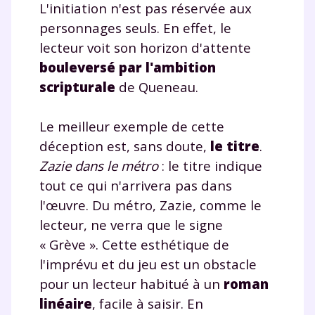
L'initiation n'est pas réservée aux
communications de la part de
myMaxicours.
personnages seuls. En effet, le
lecteur voit son horizon d'attente
Votre adresse e-mail sera exclusivement utilisée pour
bouleversé par l'ambition
vous envoyer notre newsletter. Vous pourrez vous
scripturale
de Queneau.
désinscrire à tout moment, à travers le lien de
désinscription présent dans chaque newsletter. Pour
en savoir plus sur la gestion de vos données
Le meilleur exemple de cette
personnelles et pour exercer vos droits, vous pouvez
déception est, sans doute,
le titre
.
consulter
notre charte
.
Zazie dans le métro
: le titre indique
tout ce qui n'arrivera pas dans
l'œuvre. Du métro, Zazie, comme le
lecteur, ne verra que le signe
« Grève ». Cette esthétique de
l'imprévu et du jeu est un obstacle
pour un lecteur habitué à un
roman
linéaire
, facile à saisir. En