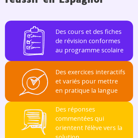
réussir en Espagnol
Des cours et des fiches
de révision conformes
au programme scolaire
Des exercices interactifs
et variés pour mettre
en pratique la langue
Des réponses
commentées qui
orientent l’élève vers la
solution