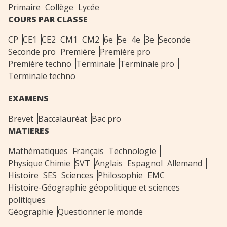
Primaire
Collège
Lycée
COURS PAR CLASSE
CP
CE1
CE2
CM1
CM2
6e
5e
4e
3e
Seconde
Seconde pro
Première
Première pro
Première techno
Terminale
Terminale pro
Terminale techno
EXAMENS
Brevet
Baccalauréat
Bac pro
MATIERES
Mathématiques
Français
Technologie
Physique Chimie
SVT
Anglais
Espagnol
Allemand
Histoire
SES
Sciences
Philosophie
EMC
Histoire-Géographie géopolitique et sciences
politiques
Géographie
Questionner le monde