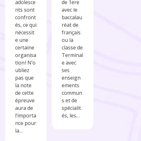
adolesce
de 1ere
nts sont
avec le
confront
baccalau
és, ce qui
réat de
nécessit
français
e une
ou la
certaine
classe de
organisa
Terminal
tion ! N’o
e avec
ubliez
ses
pas que
enseign
la note
ements
de cette
commun
épreuve
s et de
aura de
spécialit
l’importa
és, les…
nce pour
la…