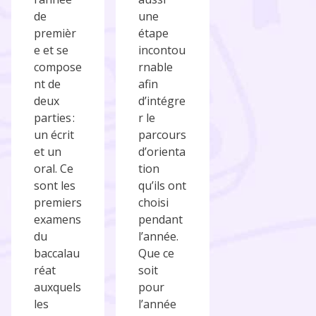
de
une
premièr
étape
e et se
incontou
compose
rnable
nt de
afin
deux
d’intégre
parties :
r le
un écrit
parcours
et un
d’orienta
oral. Ce
tion
sont les
qu’ils ont
premiers
choisi
examens
pendant
du
l’année.
baccalau
Que ce
réat
soit
auxquels
pour
les
l’année