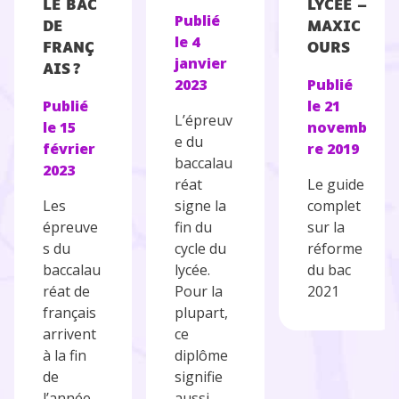
LE BAC
LYCÉE –
Publié
DE
MAXIC
le
4
FRANÇ
OURS
janvier
AIS ?
2023
Publié
Publié
le
21
L’épreuv
le
15
novemb
e du
février
re 2019
baccalau
2023
réat
Le guide
Les
signe la
complet
épreuve
fin du
sur la
s du
cycle du
réforme
baccalau
lycée.
du bac
réat de
Pour la
2021
français
plupart,
arrivent
ce
à la fin
diplôme
de
signifie
l’année
aussi