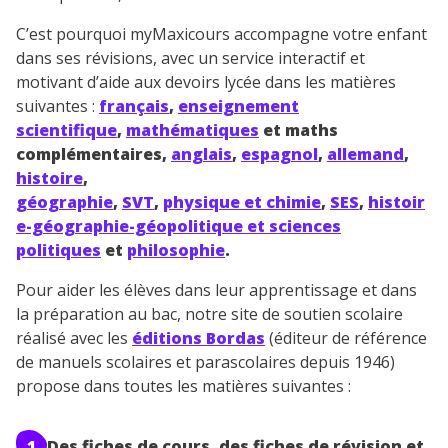
C’est pourquoi myMaxicours accompagne votre enfant
dans ses révisions, avec un service interactif et
motivant d’aide aux devoirs lycée dans les matières
suivantes :
français
,
enseignement
scientifique
,
mathématiques
et maths
complémentaires,
anglais
,
espagnol
,
allemand
,
histoire
,
géographie
,
SVT
,
physique et chimie
,
SES
,
histoir
e-géographie-géopolitique et sciences
politiques
et
philosophie
.
Pour aider les élèves dans leur apprentissage et dans
la préparation au bac, notre site de soutien scolaire
réalisé avec les
éditions Bordas
(éditeur de référence
de manuels scolaires et parascolaires depuis 1946)
propose dans toutes les matières suivantes :
1
Des fiches de cours, des fiches de révision et