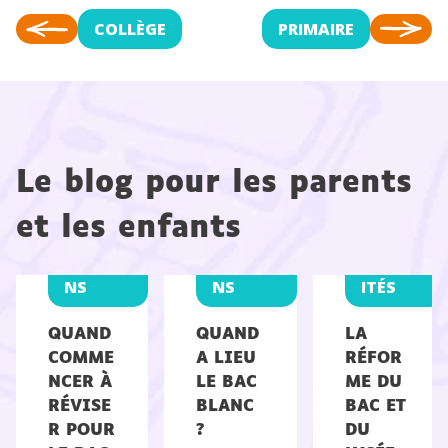
COLLÈGE
PRIMAIRE
Le blog pour les parents
et les enfants
EXAME
EXAME
ACTUAL
NS
NS
ITÉS
QUAND
QUAND
LA
COMME
A LIEU
RÉFOR
NCER À
LE BAC
ME DU
RÉVISE
BLANC
BAC ET
R POUR
?
DU