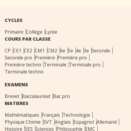
CYCLES
Primaire
Collège
Lycée
COURS PAR CLASSE
CP
CE1
CE2
CM1
CM2
6e
5e
4e
3e
Seconde
Seconde pro
Première
Première pro
Première techno
Terminale
Terminale pro
Terminale techno
EXAMENS
Brevet
Baccalauréat
Bac pro
MATIERES
Mathématiques
Français
Technologie
Physique Chimie
SVT
Anglais
Espagnol
Allemand
Histoire
SES
Sciences
Philosophie
EMC