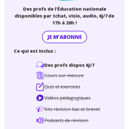
Des profs de l’Éducation nationale
disponibles par tchat, visio, audio, 6j/7 de
17h à 20h
!
JE M’ABONNE
Ce qui est inclus :
Des profs dispos 6j/7
Cours sur-mesure
Quiz et exercices
Vidéos pédagogiques
Kits révision bac et brevet
Podcasts de révision