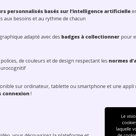
rs personnalisés basés sur l’intelligence artificielle
en
es aux besoins et au rythme de chacun
graphique adapté avec des
badges à collectionner
pour e
 polices, de couleurs et de design respectant les
normes d’a
eurocognitif
ponible sur ordinateur, tablette ou smartphone et une appl
 connexion
!
Le visi
cookies
laquelle 
vidéo, vous découvrirez la plateforme et
de cookie