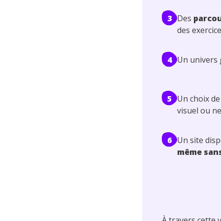
3
Des
parcou
des exercic
4
Un univers 
5
Un choix de
visuel ou n
6
Un site dis
même sans
À travers cette 