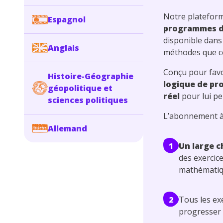
Notre platefor
Espagnol
programmes de
disponible dans
Anglais
méthodes que ce
Conçu pour favo
Histoire-Géographie
logique de pro
géopolitique et
réel
pour lui pe
sciences politiques
L’abonnement à 
Allemand
1
Un
large c
des exercic
mathémati
2
Tous les ex
progresser