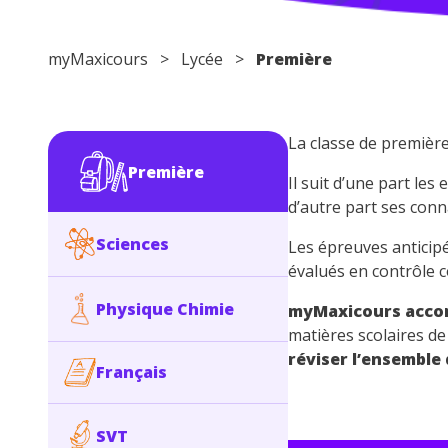
myMaxicours
>
Lycée
>
Première
La classe de première
Première
Il suit d’une part le
d’autre part ses con
Sciences
Les épreuves anticip
évalués en contrôle 
Physique Chimie
myMaxicours accom
matières scolaires d
réviser l’ensemble
Français
SVT