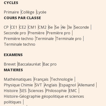
CYCLES
Primaire
Collège
Lycée
COURS PAR CLASSE
CP
CE1
CE2
CM1
CM2
6e
5e
4e
3e
Seconde
Seconde pro
Première
Première pro
Première techno
Terminale
Terminale pro
Terminale techno
EXAMENS
Brevet
Baccalauréat
Bac pro
MATIERES
Mathématiques
Français
Technologie
Physique Chimie
SVT
Anglais
Espagnol
Allemand
Histoire
SES
Sciences
Philosophie
EMC
Histoire-Géographie géopolitique et sciences
politiques