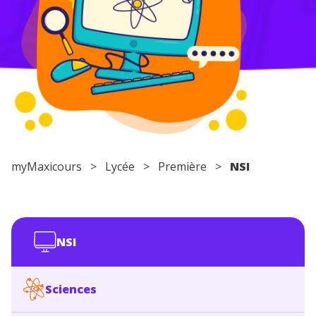
Conseils pour les parents
myMaxicours
>
Lycée
>
Première
>
NSI
NSI
Sciences