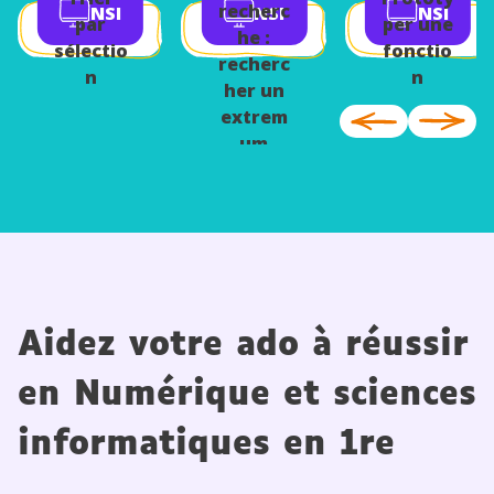
recherc
NSI
NSI
NSI
taires
par
per une
he :
sélectio
fonctio
recherc
n
n
her un
extrem
um
Aidez votre ado à réussir
en Numérique et sciences
informatiques en 1re