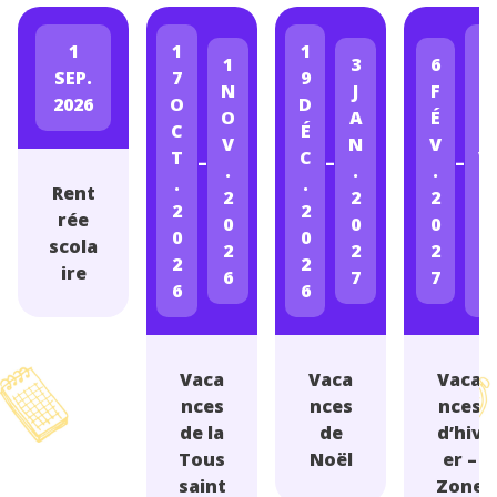
1
1
1
2
1
3
6
SEP.
7
9
1
N
J
F
2026
O
D
F
O
A
É
C
É
É
V
N
V
T
C
V
–
–
–
.
.
.
.
.
.
Rent
2
2
2
2
2
2
rée
0
0
0
0
0
0
scola
2
2
2
2
2
2
ire
6
7
7
6
6
7
Vaca
Vaca
Vaca
nces
nces
nces
de la
de
d’hiv
Tous
Noël
er –
saint
Zone