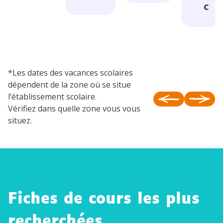
C
*Les dates des vacances scolaires
dépendent de la zone où se situe
l’établissement scolaire.
Vérifiez dans quelle zone vous vous
situez.
Fiches de cours les plus
Inventi
on et
recherchées