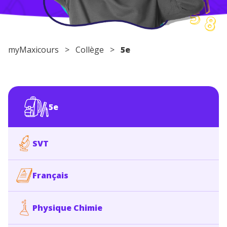
Conseils pour les parents
myMaxicours
>
Collège
>
5e
5e
SVT
Français
Physique Chimie