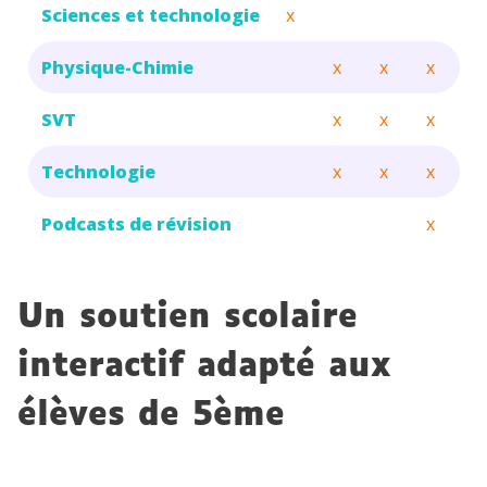
la progression de votre enfant.
Sciences et technologie
x
De ressources multimédias :
schémas, iconographie,
Physique-Chimie
x
x
x
animations
SVT
x
x
x
Un espace dédié aux parents vous
permet de suivre les résultats et
Technologie
x
x
x
la progression de votre enfant
Podcasts de révision
x
Un soutien scolaire
interactif adapté aux
élèves de 5
ème