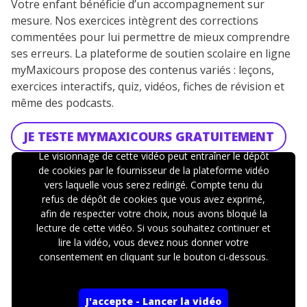
Votre enfant bénéficie d’un accompagnement sur
mesure. Nos exercices intègrent des corrections
commentées pour lui permettre de mieux comprendre
ses erreurs. La plateforme de soutien scolaire en ligne
myMaxicours propose des contenus variés : leçons,
exercices interactifs, quiz, vidéos, fiches de révision et
même des podcasts.
JE TESTE MYMAXICOURS GRATUITEMENT
Le visionnage de cette vidéo peut entraîner le dépôt
de cookies par le fournisseur de la plateforme vidéo
vers laquelle vous serez redirigé. Compte tenu du
refus de dépôt de cookies que vous avez exprimé,
afin de respecter votre choix, nous avons bloqué la
lecture de cette vidéo. Si vous souhaitez continuer et
lire la vidéo, vous devez nous donner votre
consentement en cliquant sur le bouton ci-dessous.
J'accepte - Lancer la vidéo