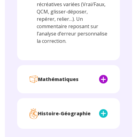
récréatives variées (Vrai/Faux,
QCM, glisser-déposer,
repérer, relier…). Un
commentaire reposant sur
l’analyse d’erreur personnalise
la correction.
Étape 3 – Suivi des résultats
Votre enfant visualise ses
résultats en un clic. Vous pouvez
Mathématiques
également suivre ses progrès en
vous connectant à votre espace
parent.
Accompagnement
aux cours de
Histoire-Géographie
mathématiques en
5
ème
Révisions