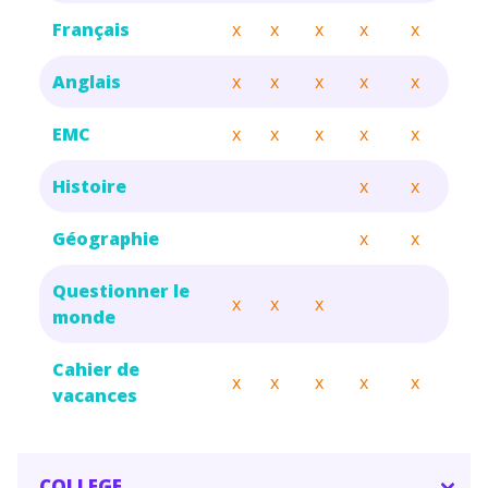
Français
x
x
x
x
x
Anglais
x
x
x
x
x
EMC
x
x
x
x
x
Histoire
x
x
Géographie
x
x
Questionner le
x
x
x
monde
Cahier de
x
x
x
x
x
vacances
COLLEGE