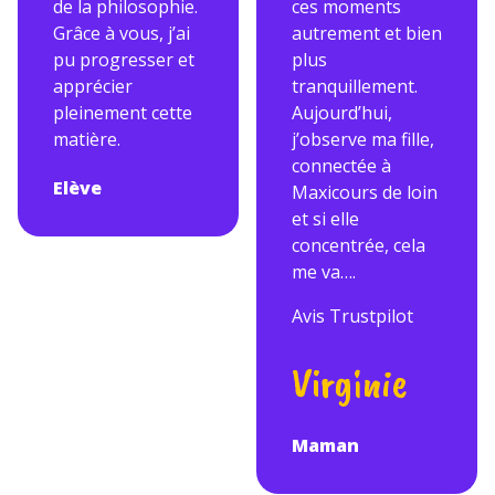
de la philosophie.
ces moments
Grâce à vous, j’ai
autrement et bien
pu progresser et
plus
apprécier
tranquillement.
pleinement cette
Aujourd’hui,
matière.
j’observe ma fille,
connectée à
Elève
Maxicours de loin
et si elle
concentrée, cela
me va….
Avis Trustpilot
Virginie
Maman