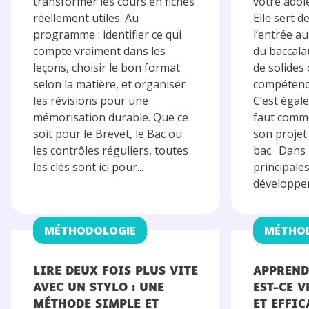
transformer les cours en fiches
votre adol
réellement utiles. Au
Elle sert d
programme : identifier ce qui
l’entrée au
compte vraiment dans les
du baccalau
leçons, choisir le bon format
de solides
selon la matière, et organiser
compétence
les révisions pour une
C’est égal
mémorisation durable. Que ce
faut comm
soit pour le Brevet, le Bac ou
son projet
les contrôles réguliers, toutes
bac. Dans 
les clés sont ici pour...
principales
développem
MÉTHODOLOGIE
MÉTHO
LIRE DEUX FOIS PLUS VITE
APPREND
AVEC UN STYLO : UNE
EST-CE 
MÉTHODE SIMPLE ET
ET EFFIC