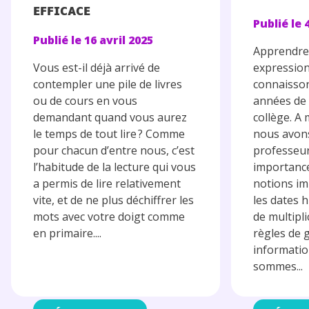
EFFICACE
Publié le
Publié le
16 avril 2025
Apprendre 
Vous est-il déjà arrivé de
expressio
contempler une pile de livres
connaisso
ou de cours en vous
années de 
demandant quand vous aurez
collège. A
le temps de tout lire ? Comme
nous avon
pour chacun d’entre nous, c’est
professeur
l’habitude de la lecture qui vous
importance
a permis de lire relativement
notions im
vite, et de ne plus déchiffrer les
les dates h
mots avec votre doigt comme
de multipl
en primaire....
règles de 
informati
sommes...