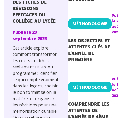
DES FICHES DE
Conseils pour les parents
RÉVISIONS
EFFICACES DU
Pub
le
COLLÈGE AU LYCÉE
MÉTHODOLOGIE
ao
Publié le
23
202
septembre 2025
LES OBJECTIFS ET
Cet article explore
ATTENTES CLÉS DE
comment transformer
L’ANNÉE DE
les cours en fiches
PREMIÈRE
réellement utiles. Au
programme : identifier
Pub
ce qui compte vraiment
le
dans les leçons, choisir
MÉTHODOLOGIE
ao
le bon format selon la
202
matière, et organiser
les révisions pour une
COMPRENDRE LES
mémorisation durable.
ATTENTES DE
Que ce soit pour le
L’ANNÉE DE 4ÈME