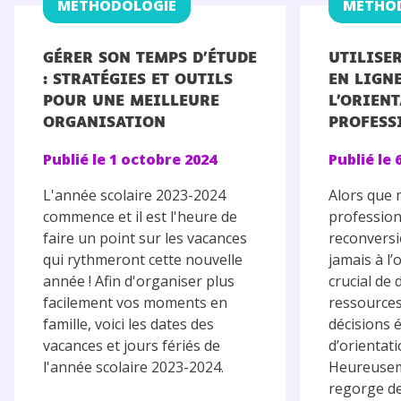
MÉTHODOLOGIE
MÉTHO
GÉRER SON TEMPS D’ÉTUDE
UTILISE
: STRATÉGIES ET OUTILS
EN LIGN
POUR UNE MEILLEURE
L’ORIEN
ORGANISATION
PROFESS
Publié le
1 octobre 2024
Publié le
L'année scolaire 2023-2024
Alors que 
commence et il est l'heure de
profession
faire un point sur les vacances
reconversi
qui rythmeront cette nouvelle
jamais à l’o
année ! Afin d'organiser plus
crucial de
facilement vos moments en
ressource
famille, voici les dates des
décisions 
vacances et jours fériés de
d’orientat
l'année scolaire 2023-2024.
Heureusem
regorge d