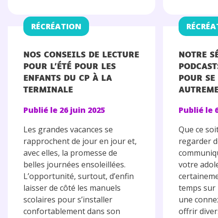
RÉCRÉATION
RÉCRÉA
NOS CONSEILS DE LECTURE
NOTRE S
POUR L’ÉTÉ POUR LES
PODCAST
ENFANTS DU CP À LA
POUR SE
TERMINALE
AUTREM
Publié le
26 juin 2025
Publié le
Les grandes vacances se
Que ce soi
rapprochent de jour en jour et,
regarder d
avec elles, la promesse de
communiqu
belles journées ensoleillées.
votre adol
L’opportunité, surtout, d’enfin
certainem
laisser de côté les manuels
temps sur 
scolaires pour s’installer
une connex
confortablement dans son
offrir div