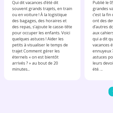
Qui dit vacances d’été dit
Publié le 
souvent grands trajets, en train
grandes va
ou en voiture ! À la logistique
c’est la fin
des bagages, des horaires et
ont des de
des repas, s’ajoute le casse-tête
d’autres d
pour occuper les enfants. Voici
aux cahier
quelques astuces ! Aider les
qui a dit q
petits à visualiser le temps de
vacances é
trajet Comment gérer les
ennuyeux 
éternels « on est bientôt
astuces po
arrivés ? » au bout de 20
leurs devo
minutes...
été. ...