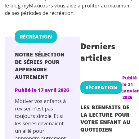
le blog myMaxicours vous aide à profiter au maximum
Conseils pour les parents
de ses périodes de récréation.
RÉCRÉATION
Derniers
NOTRE SÉLECTION
articles
DE SÉRIES POUR
APPRENDRE
AUTREMENT
Publié
le
21
RÉCRÉATION
Publié le
17 avril 2026
janvier
2026
Motiver vos enfants à
réviser n’est pas
LES BIENFAITS DE
toujours simple. Et si
LA LECTURE POUR
les séries devenaient
VOTRE ENFANT AU
un allié pour
QUOTIDIEN
apprendre autrement