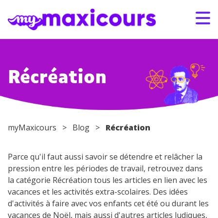
Aller au contenu
S'ABONNER
CONNEXION
Récréation
01 49 08 38 00
Par classe
myMaxicours
>
Blog
>
Récréation
Par matière
Parce qu'il faut aussi savoir se détendre et relâcher la
pression entre les périodes de travail, retrouvez dans
la catégorie Récréation tous les articles en lien avec les
Nos offres
vacances et les activités extra-scolaires. Des idées
d'activités à faire avec vos enfants cet été ou durant les
Qui sommes-nous ?
vacances de Noël, mais aussi d'autres articles ludiques,