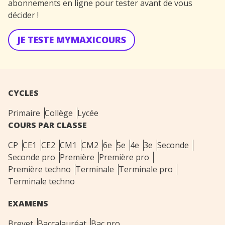
abonnements en ligne pour tester avant de vous
décider !
JE TESTE MYMAXICOURS
CYCLES
Primaire
Collège
Lycée
COURS PAR CLASSE
CP
CE1
CE2
CM1
CM2
6e
5e
4e
3e
Seconde
Seconde pro
Première
Première pro
Première techno
Terminale
Terminale pro
Terminale techno
EXAMENS
Brevet
Baccalauréat
Bac pro