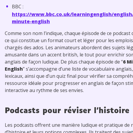
BBC :
https://www.bbc.co.uk/learningenglish/english
minute-english
Comme son nom l’indique, chaque épisode de ce podcast 
ce qui constitue un format court et léger pour les emploi
chargés des ados. Les animateurs abordent des sujets lé
amusante dans un accent british, le tout pour enrichir so
anglais de façon ludique. De plus chaque épisode de “
6 M
English
” s’accompagne d’une liste de vocabulaire anglais,
lexicaux, ainsi que d’un quiz final pour vérifier sa compr
ressource idéale pour progresser en anglais de façon sti
interactive au rythme de ses envies.
Podcasts pour réviser l’histoire
Les podcasts offrent une manière ludique et pratique de r
d’histoire et leurs notions complexes. Ils traitent des sujet