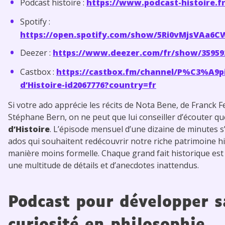
Podcast histoire :
https://www.podcast-histoire.fr
Spotify :
https://open.spotify.com/show/5Ri0vMjsVAa6
Deezer :
https://www.deezer.com/fr/show/35959
Castbox :
https://castbox.fm/channel/P%C3%A9pi
d’Histoire-id2067776?country=fr
Si votre ado apprécie les récits de Nota Bene, de Franck 
Stéphane Bern, on ne peut que lui conseiller d’écouter q
d’Histoire
. L’épisode mensuel d’une dizaine de minutes s
ados qui souhaitent redécouvrir notre riche patrimoine h
manière moins formelle. Chaque grand fait historique est
une multitude de détails et d’anecdotes inattendus.
Podcast pour développer s