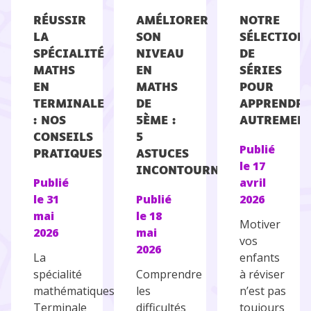
RÉUSSIR
AMÉLIORER
NOTRE
LA
SON
SÉLECTION
SPÉCIALITÉ
NIVEAU
DE
MATHS
EN
SÉRIES
EN
MATHS
POUR
TERMINALE
DE
APPRENDRE
: NOS
5ÈME :
AUTREMEN
CONSEILS
5
Publié
PRATIQUES
ASTUCES
le
17
INCONTOURNABLES
Publié
avril
le
31
Publié
2026
mai
le
18
Motiver
2026
mai
vos
2026
La
enfants
spécialité
Comprendre
à réviser
mathématiques en
les
n’est pas
Terminale
difficultés
toujours