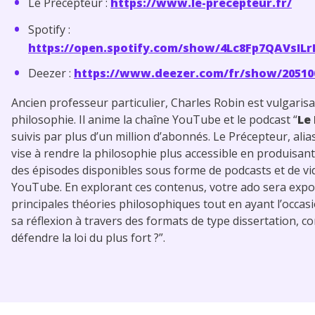
Le Précepteur :
https://www.le-precepteur.fr/
Spotify :
https://open.spotify.com/show/4Lc8Fp7QAVsIL
Deezer :
https://www.deezer.com/fr/show/20510
Ancien professeur particulier, Charles Robin est vulgaris
philosophie. Il anime la chaîne YouTube et le podcast “
Le
suivis par plus d’un million d’abonnés. Le Précepteur, alia
vise à rendre la philosophie plus accessible en produisan
des épisodes disponibles sous forme de podcasts et de vi
YouTube. En explorant ces contenus, votre ado sera exp
principales théories philosophiques tout en ayant l’occas
sa réflexion à travers des formats de type dissertation, c
défendre la loi du plus fort ?”.