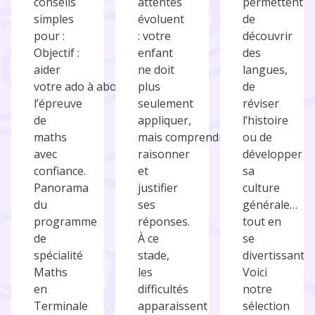
conseils
attentes
permettent
simples
évoluent
de
pour :
: votre
découvrir
Objectif :
enfant
des
aider
ne doit
langues,
votre ado à aborder
plus
de
l’épreuve
seulement
réviser
de
appliquer,
l’histoire
maths
mais comprendre,
ou de
avec
raisonner
développer
confiance.
et
sa
Panorama
justifier
culture
du
ses
générale…
programme
réponses.
tout en
de
À ce
se
spécialité
stade,
divertissant.
Maths
les
Voici
en
difficultés
notre
Terminale
apparaissent
sélection