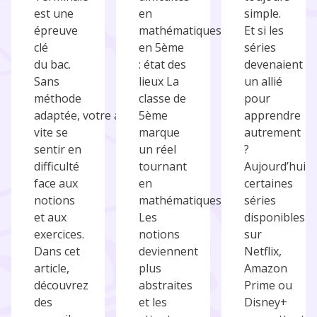
est une
en
simple.
épreuve
mathématiques
Et si les
clé
en 5ème
séries
du bac.
: état des
devenaient
Sans
lieux La
un allié
méthode
classe de
pour
adaptée, votre ado peut
5ème
apprendre
vite se
marque
autrement
sentir en
un réel
?
difficulté
tournant
Aujourd’hui,
face aux
en
certaines
notions
mathématiques.
séries
et aux
Les
disponibles
exercices.
notions
sur
Dans cet
deviennent
Netflix,
article,
plus
Amazon
découvrez
abstraites
Prime ou
des
et les
Disney+