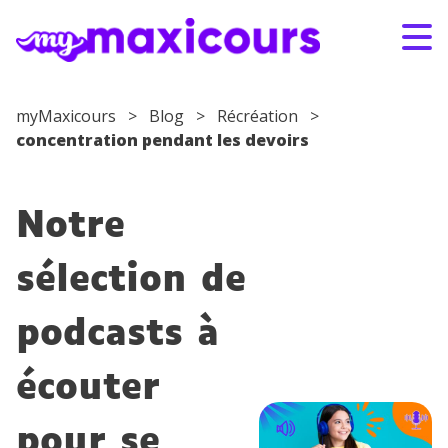
Aller au contenu
myMaxicours
>
Blog
>
Récréation
>
concentration pendant les devoirs
S'ABONNER
CONNEXION
01 49 08 38 00
Notre
Par classe
sélection de
Par matière
podcasts à
Nos offres
écouter
Qui sommes-nous ?
pour se