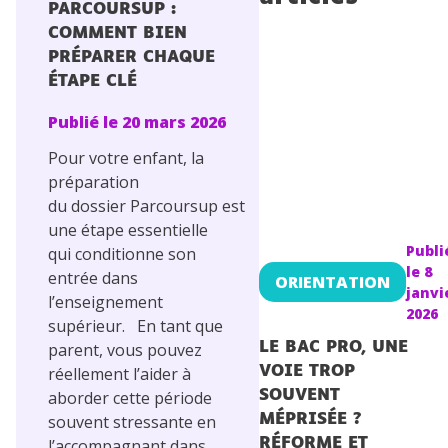
PARCOURSUP :
Conseils pour les parents
COMMENT BIEN
PRÉPARER CHAQUE
ÉTAPE CLÉ
Publié le
20 mars 2026
Pour votre enfant, la
préparation
du dossier Parcoursup est
une étape essentielle
Publi
qui conditionne son
le
8
entrée dans
ORIENTATION
janvi
l’enseignement
2026
supérieur. En tant que
parent, vous pouvez
LE BAC PRO, UNE
réellement l’aider à
VOIE TROP
aborder cette période
SOUVENT
souvent stressante en
MÉPRISÉE ?
l’accompagnant dans
RÉFORME ET