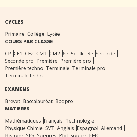
CYCLES
Primaire
Collège
Lycée
COURS PAR CLASSE
CP
CE1
CE2
CM1
CM2
6e
5e
4e
3e
Seconde
Seconde pro
Première
Première pro
Première techno
Terminale
Terminale pro
Terminale techno
EXAMENS
Brevet
Baccalauréat
Bac pro
MATIERES
Mathématiques
Français
Technologie
Physique Chimie
SVT
Anglais
Espagnol
Allemand
Histoire
SES
Sciences
Philosophie
EMC