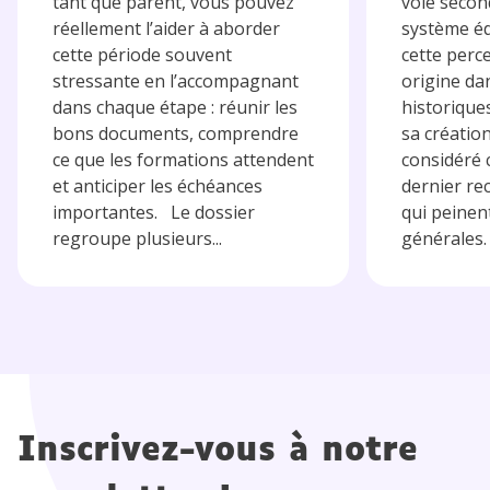
tant que parent, vous pouvez
voie secon
réellement l’aider à aborder
système éd
cette période souvent
cette perc
stressante en l’accompagnant
origine da
dans chaque étape : réunir les
historique
bons documents, comprendre
sa création
ce que les formations attendent
considéré
et anticiper les échéances
dernier re
importantes. Le dossier
qui peinent
regroupe plusieurs...
générales. 
Inscrivez-vous à notre