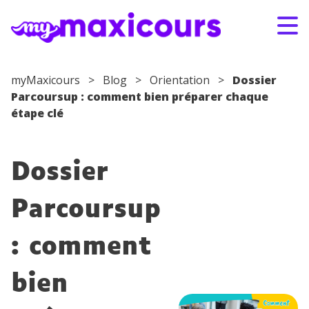
Aller au contenu
myMaxicours
>
Blog
>
Orientation
>
Dossier
Parcoursup : comment bien préparer chaque
S'ABONNER
CONNEXION
étape clé
01 49 08 38 00
Dossier
Par classe
Parcoursup
Par matière
: comment
Nos offres
bien
Qui sommes-nous ?