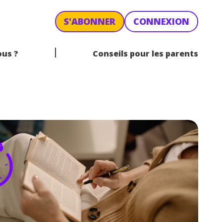
S'ABONNER
CONNEXION
us ?
Conseils pour les parents
ÉOGRAPHIE
1RE TECHNO
PHILOSOPHIE
TERMINALE TECHNO
INALE PRO