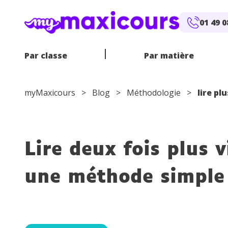
Aller au contenu
01 49 0
Par classe
Par matière
myMaxicours
>
Blog
>
Méthodologie
>
lire plu
E
Lire deux fois plus v
CP
MATHÉMATIQUES
SOUTIEN SCOLAIRE EN LIGNE
CE1
CE2
FRANÇAIS
PROFS EN
ANGLA
6
E
CM1
CM2
4
une méthode simple 