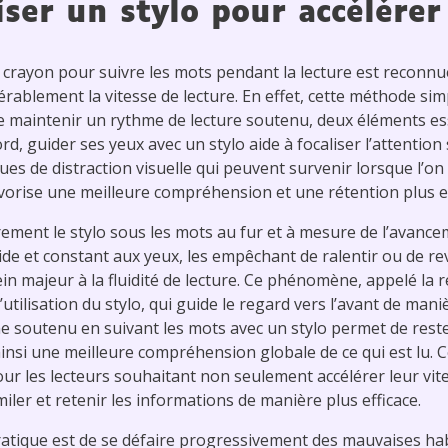
iser un stylo pour accélérer
’un crayon pour suivre les mots pendant la lecture est reco
érablement la vitesse de lecture. En effet, cette méthode si
de maintenir un rythme de lecture soutenu, deux éléments e
rd, guider ses yeux avec un stylo aide à focaliser l’attention
ques de distraction visuelle qui peuvent survenir lorsque l’on 
vorise une meilleure compréhension et une rétention plus ef
rement le stylo sous les mots au fur et à mesure de l’avance
ide et constant aux yeux, les empêchant de ralentir ou de r
ein majeur à la fluidité de lecture. Ce phénomène, appelé la r
tilisation du stylo, qui guide le regard vers l’avant de mani
 soutenu en suivant les mots avec un stylo permet de reste
ainsi une meilleure compréhension globale de ce qui est lu. 
ur les lecteurs souhaitant non seulement accélérer leur vite
miler et retenir les informations de manière plus efficace.
atique est de se défaire progressivement des mauvaises habi