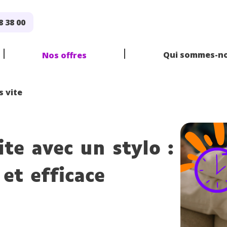
8 38 00
Qui sommes-no
Nos offres
s vite
E
DE
RE
ite avec un stylo :
 LIGNE
IS
5
SVT
PHYSIQUE CHIMIE
2
1
TERMINALE
HISTOIRE
G
E
DE
RE
3
2
PRO
1
PRO
TERM
et efficace