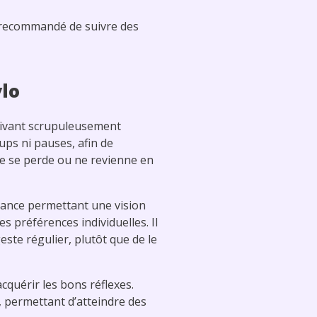
st recommandé de suivre des
ylo
 suivant scrupuleusement
ups ni pauses, afin de
 ne se perde ou ne revienne en
stance permettant une vision
es préférences individuelles. Il
ste régulier, plutôt que de le
quérir les bons réflexes.
e, permettant d’atteindre des