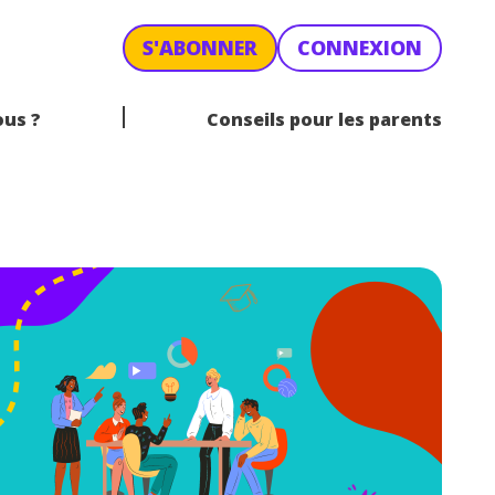
S'ABONNER
CONNEXION
us ?
Conseils pour les parents
ÉOGRAPHIE
1RE TECHNO
PHILOSOPHIE
TERMINALE TECHNO
INALE PRO