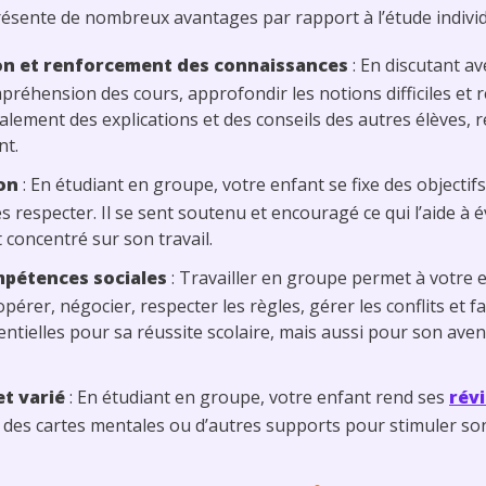
sente de nombreux avantages par rapport à l’étude individu
on et renforcement des connaissances
: En discutant a
mpréhension des cours, approfondir les notions difficiles et 
galement des explications et des conseils des autres élèves, 
nt.
on
: En étudiant en groupe, votre enfant se fixe des objecti
 respecter. Il se sent soutenu et encouragé ce qui l’aide à év
t concentré sur son travail.
pétences sociales
: Travailler en groupe permet à votre 
rer, négocier, respecter les règles, gérer les conflits et fai
tielles pour sa réussite scolaire, mais aussi pour son aven
t varié
: En étudiant en groupe, votre enfant rend ses
rév
z, des cartes mentales ou d’autres supports pour stimuler son 