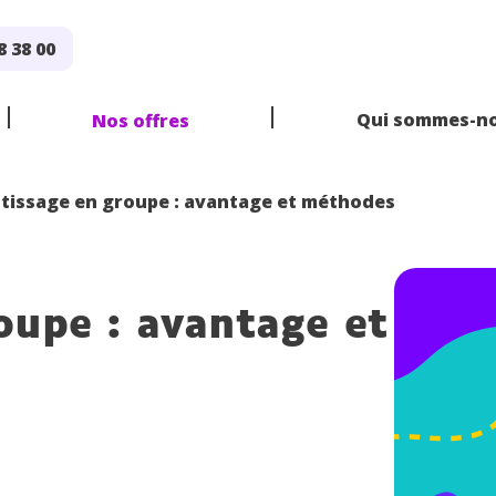
8 38 00
Qui sommes-no
Nos offres
tissage en groupe : avantage et méthodes
E
DE
RE
oupe : avantage et
 LIGNE
IS
5
SVT
PHYSIQUE CHIMIE
2
1
TERMINALE
HISTOIRE
G
E
DE
RE
3
2
PRO
1
PRO
TERM