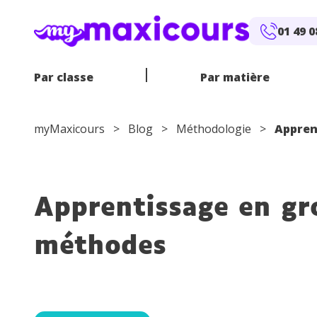
Aller au contenu
01 49 0
Par classe
Par matière
myMaxicours
>
Blog
>
Méthodologie
>
Appren
E
Apprentissage en gr
CP
MATHÉMATIQUES
SOUTIEN SCOLAIRE EN LIGNE
CE1
CE2
FRANÇAIS
PROFS EN
ANGLA
6
E
CM1
CM2
4
méthodes