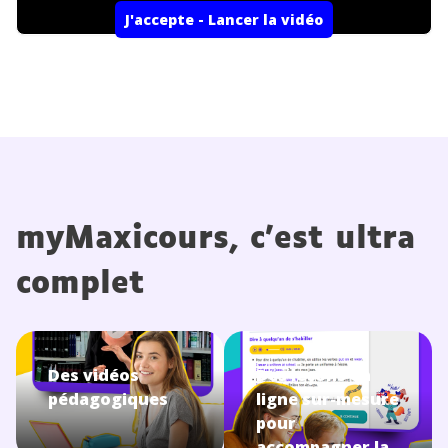
J'accepte - Lancer la vidéo
myMaxicours, c’est ultra
complet
Des vidéos
Des leçons en
pédagogiques
ligne sur-mesure
pour
accompagner la