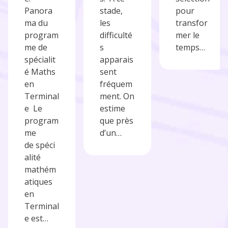
Panora
stade,
pour
ma du
les
transfor
program
difficulté
mer le
me de
s
temps…
spécialit
apparais
é Maths
sent
en
fréquem
Terminal
ment. On
e Le
estime
program
que près
me
d’un…
de spéci
alité
mathém
atiques
en
Terminal
e est…