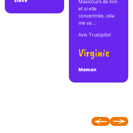
Elève
Maxicours de loin
et si elle
concentrée, cela
me va….
Avis Trustpilot
Virginie
Maman