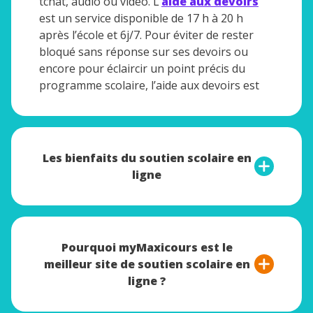
tchat, audio ou vidéo. L’
aide aux devoirs
est un service disponible de 17 h à 20 h
après l’école et 6j/7. Pour éviter de rester
bloqué sans réponse sur ses devoirs ou
encore pour éclaircir un point précis du
programme scolaire, l’aide aux devoirs est
LA solution ! L’enfant peut s’appuyer sur un
de nos professeurs certifiés pour un
accompagnement personnalisé et
individualisé.
Les bienfaits du soutien scolaire en
ligne
Le soutien scolaire en ligne correspond à un
accompagnement dispensé à distance et sur
le web grâce à l’accès à une plateforme
Pourquoi myMaxicours est le
dédiée. Avec le soutien scolaire en ligne, les
meilleur site de soutien scolaire en
élèves peuvent retrouver toutes les
ligne ?
fiches
de cours
,
les exercices
, ou les quiz pour