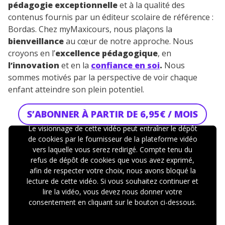
pédagogie exceptionnelle
et à la qualité des
contenus fournis par un éditeur scolaire de référence :
Bordas. Chez myMaxicours, nous plaçons la
bienveillance
au cœur de notre approche. Nous
croyons en l’
excellence pédagogique
, en
l’innovation
et en la
confiance en soi
.
Nous
sommes motivés par la perspective de voir chaque
enfant atteindre son plein potentiel.
S’ABONNER À PARTIR DE 6,95€ / MOIS
Le visionnage de cette vidéo peut entraîner le dépôt
de cookies par le fournisseur de la plateforme vidéo
vers laquelle vous serez redirigé. Compte tenu du
refus de dépôt de cookies que vous avez exprimé,
afin de respecter votre choix, nous avons bloqué la
lecture de cette vidéo. Si vous souhaitez continuer et
lire la vidéo, vous devez nous donner votre
consentement en cliquant sur le bouton ci-dessous.