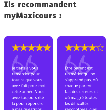
Ils recommandent
myMaxicours :
Note : 5 sur 5
Note : 4 sur 5
Je tiens à vous
Être parent est
remercier pour
un métier qui ne
tout ce que vous
s’apprend pas, où
avez fait pour moi
chaque parent
cette année. Vous
fait des erreurs et
avez toujours été
où malgré toutes
là pour répondre
les difficultés
à mes questions
rencontrées, quel