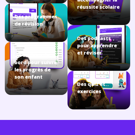
réussite scolaire
Des programmes
de révision
Des podcasts
pour apprendre
et réviser
Un tableau de
bord pour suivre
les progrès de
son enfant
Des quiz et
exercices