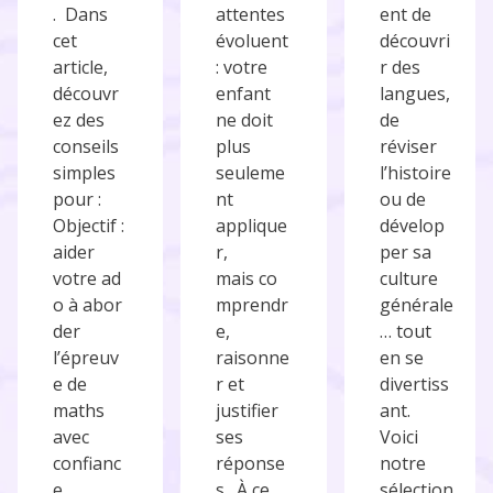
. Dans
attentes
ent de
cet
évoluent
découvri
article,
: votre
r des
découvr
enfant
langues,
ez des
ne doit
de
conseils
plus
réviser
simples
seuleme
l’histoire
pour :
nt
ou de
Objectif :
applique
dévelop
aider
r,
per sa
votre ad
mais co
culture
o à abor
mprendr
générale
der
e,
… tout
l’épreuv
raisonne
en se
e de
r et
divertiss
maths
justifier
ant.
avec
ses
Voici
confianc
réponse
notre
e.
s. À ce
sélection