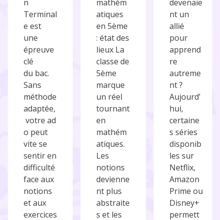
n
mathém
devenaie
Terminal
atiques
nt un
e est
en 5ème
allié
une
: état des
pour
épreuve
lieux La
apprend
clé
classe de
re
du bac.
5ème
autreme
Sans
marque
nt ?
méthode
un réel
Aujourd’
adaptée,
tournant
hui,
votre ad
en
certaine
o peut
mathém
s séries
vite se
atiques.
disponib
sentir en
Les
les sur
difficulté
notions
Netflix,
face aux
devienne
Amazon
notions
nt plus
Prime ou
et aux
abstraite
Disney+
exercices
s et les
permett