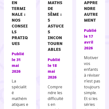
EN
MATHS
APPRE
TERMI
DE
NDRE
NALE :
5ÈME :
AUTRE
NOS
5
MENT
CONSEI
ASTUCE
Publié
LS
S
le
17
PRATIQ
INCON
avril
UES
TOURN
2026
ABLES
Publié
Motiver
le
31
Publié
vos
mai
le
18
enfants
2026
mai
à réviser
2026
La
n’est pas
spécialit
Compre
toujours
é
ndre les
simple.
mathém
difficulté
Et si les
atiques e
s en
séries