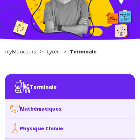
Conseils pour les parents
myMaxicours
>
Lycée
>
Terminale
Terminale
Mathématiques
Physique Chimie