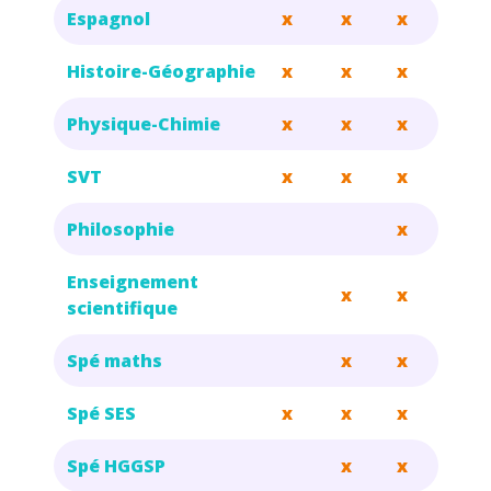
Espagnol
x
x
x
Histoire-Géographie
x
x
x
Physique-Chimie
x
x
x
SVT
x
x
x
Philosophie
x
Enseignement
x
x
scientifique
Spé maths
x
x
Spé SES
x
x
x
Spé HGGSP
x
x