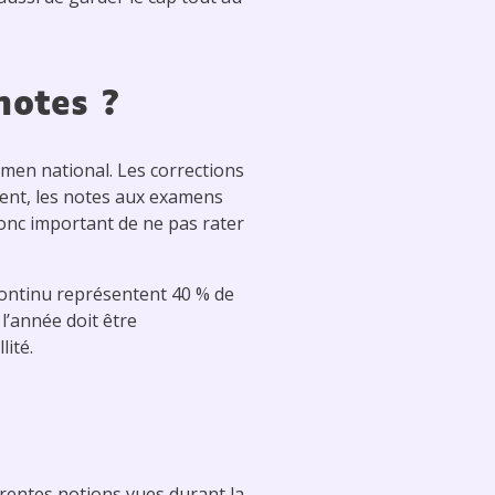
 notes ?
amen national. Les corrections
ment, les notes aux examens
donc important de ne pas rater
continu représentent 40 % de
 l’année doit être
lité.
rentes notions vues durant la