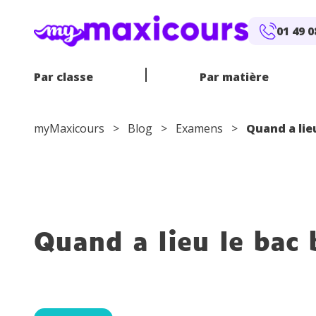
Aller au contenu
01 49 0
Par classe
Par matière
myMaxicours
>
Blog
>
Examens
>
Quand a lieu
E
CP
MATHÉMATIQUES
SOUTIEN SCOLAIRE EN LIGNE
CE1
CE2
FRANÇAIS
PROFS EN
ANGLA
6
E
CM1
CM2
4
Quand a lieu le bac 