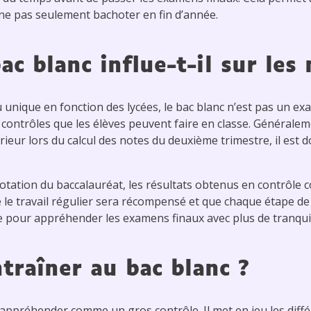
e ne pas seulement bachoter en fin d’année.
c blanc influe-t-il sur les
 unique en fonction des lycées, le bac blanc n’est pas un ex
 contrôles que les élèves peuvent faire en classe. Générale
rieur lors du calcul des notes du deuxième trimestre, il est 
tation du baccalauréat, les résultats obtenus en contrôle 
que le travail régulier sera récompensé et que chaque étape de
 pour appréhender les examens finaux avec plus de tranquil
traîner au bac blanc ?
appréhender comme un gros contrôle. Il met en jeu les diffé