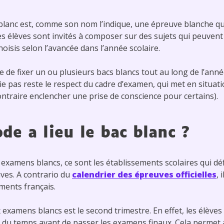
blanc est, comme son nom l’indique, une épreuve blanche qui
s élèves sont invités à composer sur des sujets qui peuven
hoisis selon l’avancée dans l’année scolaire.
 de fixer un ou plusieurs bacs blancs tout au long de l’année
ie pas reste le respect du cadre d’examen, qui met en situatio
ontraire enclencher une prise de conscience pour certains).
ode a lieu le bac blanc ?
xamens blancs, ce sont les établissements scolaires qui défi
ves. A contrario du
calendrier des épreuves officielles
, 
ments français.
 examens blancs est le second trimestre. En effet, les élèves
du temps avant de passer les examens finaux. Cela permet a