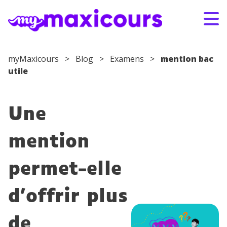
Aller au contenu
myMaxicours
>
Blog
>
Examens
>
mention bac
utile
S'ABONNER
CONNEXION
01 49 08 38 00
Une
Par classe
mention
Par matière
permet-elle
Nos offres
d’offrir plus
Qui sommes-nous ?
de