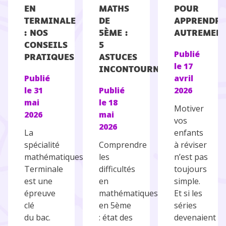
EN
MATHS
POUR
TERMINALE
DE
APPRENDRE
: NOS
5ÈME :
AUTREMEN
CONSEILS
5
Publié
PRATIQUES
ASTUCES
le
17
INCONTOURNABLES
Publié
avril
le
31
Publié
2026
mai
le
18
Motiver
2026
mai
vos
2026
La
enfants
spécialité
Comprendre
à réviser
mathématiques en
les
n’est pas
Terminale
difficultés
toujours
est une
en
simple.
épreuve
mathématiques
Et si les
clé
en 5ème
séries
du bac.
: état des
devenaient