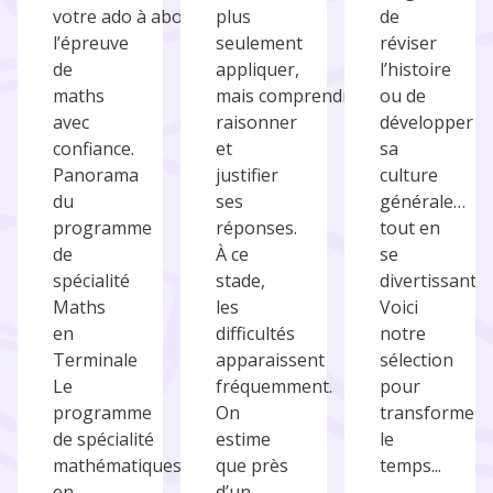
votre ado à aborder
plus
de
l’épreuve
seulement
réviser
de
appliquer,
l’histoire
maths
mais comprendre,
ou de
avec
raisonner
développer
confiance.
et
sa
Panorama
justifier
culture
du
ses
générale…
programme
réponses.
tout en
de
À ce
se
spécialité
stade,
divertissant.
Maths
les
Voici
en
difficultés
notre
Terminale
apparaissent
sélection
Le
fréquemment.
pour
programme
On
transformer
de spécialité
estime
le
mathématiques
que près
temps...
en
d’un...