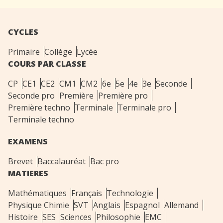
CYCLES
Primaire
Collège
Lycée
COURS PAR CLASSE
CP
CE1
CE2
CM1
CM2
6e
5e
4e
3e
Seconde
Seconde pro
Première
Première pro
Première techno
Terminale
Terminale pro
Terminale techno
EXAMENS
Brevet
Baccalauréat
Bac pro
MATIERES
Mathématiques
Français
Technologie
Physique Chimie
SVT
Anglais
Espagnol
Allemand
Histoire
SES
Sciences
Philosophie
EMC