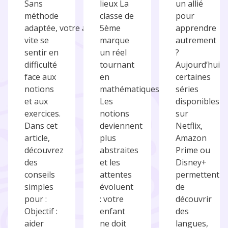
Sans
lieux La
un allié
méthode
classe de
pour
adaptée, votre ado peut
5ème
apprendre
vite se
marque
autrement
sentir en
un réel
?
difficulté
tournant
Aujourd’hui,
face aux
en
certaines
notions
mathématiques.
séries
et aux
Les
disponibles
exercices.
notions
sur
Dans cet
deviennent
Netflix,
article,
plus
Amazon
découvrez
abstraites
Prime ou
des
et les
Disney+
conseils
attentes
permettent
simples
évoluent
de
pour :
: votre
découvrir
Objectif :
enfant
des
aider
ne doit
langues,