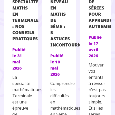
SPÉCIALITÉ
NIVEAU
DE
MATHS
EN
SÉRIES
EN
MATHS
POUR
TERMINALE
DE
APPRENDRE
: NOS
5ÈME :
AUTREMEN
CONSEILS
5
Publié
PRATIQUES
ASTUCES
le
17
INCONTOURNABLES
Publié
avril
le
31
Publié
2026
mai
le
18
Motiver
2026
mai
vos
2026
La
enfants
spécialité
Comprendre
à réviser
mathématiques en
les
n’est pas
Terminale
difficultés
toujours
est une
en
simple.
épreuve
mathématiques
Et si les
clé
en 5ème
séries