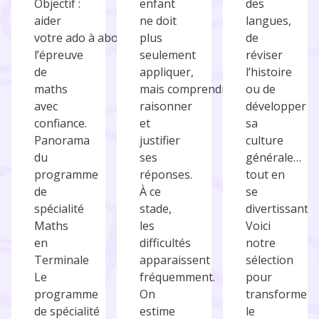
Objectif :
enfant
des
aider
ne doit
langues,
votre ado à aborder
plus
de
l’épreuve
seulement
réviser
de
appliquer,
l’histoire
maths
mais comprendre,
ou de
avec
raisonner
développer
confiance.
et
sa
Panorama
justifier
culture
du
ses
générale…
programme
réponses.
tout en
de
À ce
se
spécialité
stade,
divertissant.
Maths
les
Voici
en
difficultés
notre
Terminale
apparaissent
sélection
Le
fréquemment.
pour
programme
On
transformer
de spécialité
estime
le