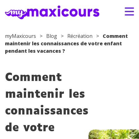
Aller au contenu
myMaxicours
>
Blog
>
Récréation
>
Comment
maintenir les connaissances de votre enfant
S'ABONNER
CONNEXION
pendant les vacances ?
01 49 08 38 00
Comment
Par classe
maintenir les
Par matière
connaissances
Nos offres
de votre
Qui sommes-nous ?