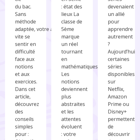
du bac.
: état des
devenaient
Sans
lieux La
un allié
méthode
classe de
pour
adaptée, votre ado peut
5ème
apprendre
vite se
marque
autrement
sentir en
un réel
?
difficulté
tournant
Aujourd’hui,
face aux
en
certaines
notions
mathématiques.
séries
et aux
Les
disponibles
exercices.
notions
sur
Dans cet
deviennent
Netflix,
article,
plus
Amazon
découvrez
abstraites
Prime ou
des
et les
Disney+
conseils
attentes
permettent
simples
évoluent
de
pour :
: votre
découvrir