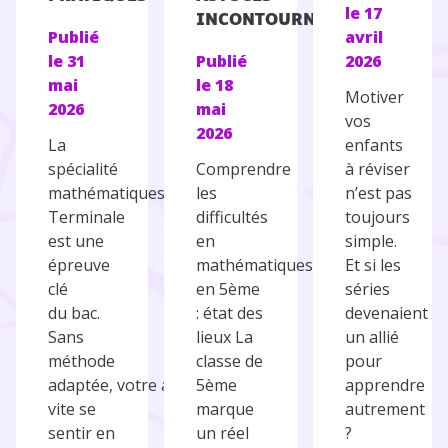
le
17
INCONTOURNABLES
Publié
avril
le
31
Publié
2026
mai
le
18
Motiver
2026
mai
vos
2026
La
enfants
spécialité
Comprendre
à réviser
mathématiques en
les
n’est pas
Terminale
difficultés
toujours
est une
en
simple.
épreuve
mathématiques
Et si les
clé
en 5ème
séries
du bac.
: état des
devenaient
Sans
lieux La
un allié
méthode
classe de
pour
adaptée, votre ado peut
5ème
apprendre
vite se
marque
autrement
sentir en
un réel
?