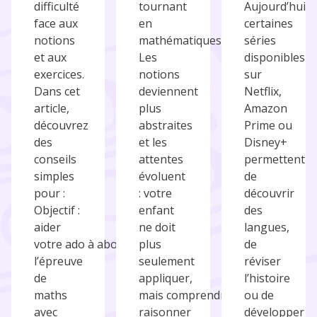
difficulté
tournant
Aujourd’hui,
face aux
en
certaines
notions
mathématiques.
séries
et aux
Les
disponibles
exercices.
notions
sur
Dans cet
deviennent
Netflix,
article,
plus
Amazon
découvrez
abstraites
Prime ou
des
et les
Disney+
conseils
attentes
permettent
simples
évoluent
de
pour :
: votre
découvrir
Objectif :
enfant
des
aider
ne doit
langues,
votre ado à aborder
plus
de
l’épreuve
seulement
réviser
de
appliquer,
l’histoire
maths
mais comprendre,
ou de
avec
raisonner
développer