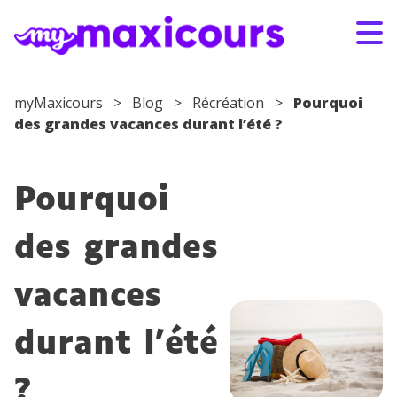
Aller au contenu
myMaxicours
>
Blog
>
Récréation
>
Pourquoi
des grandes vacances durant l’été ?
S'ABONNER
CONNEXION
01 49 08 38 00
Pourquoi
Par classe
des grandes
Par matière
vacances
Nos offres
durant l’été
Qui sommes-nous ?
?