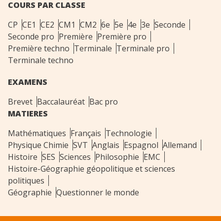
COURS PAR CLASSE
CP
CE1
CE2
CM1
CM2
6e
5e
4e
3e
Seconde
Seconde pro
Première
Première pro
Première techno
Terminale
Terminale pro
Terminale techno
EXAMENS
Brevet
Baccalauréat
Bac pro
MATIERES
Mathématiques
Français
Technologie
Physique Chimie
SVT
Anglais
Espagnol
Allemand
Histoire
SES
Sciences
Philosophie
EMC
Histoire-Géographie géopolitique et sciences
politiques
Géographie
Questionner le monde