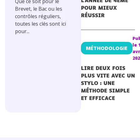
Que ce soit pour le
L’ANNÉE DE 4ÈME
Brevet, le Bac ou les
POUR MIEUX
contrôles réguliers,
RÉUSSIR
toutes les clés sont ici
pour...
Pub
le
MÉTHODOLOGIE
avr
202
LIRE DEUX FOIS
PLUS VITE AVEC UN
STYLO : UNE
MÉTHODE SIMPLE
ET EFFICACE