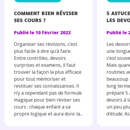
COMMENT BIEN RÉVISER
5 ASTUC
SES COURS ?
LES DEV
Publié le
10 février 2022
Publié le
Organiser ses révisions, c’est
Les devoir
plus facile à dire qu’à faire.
une longue
Entre contrôles, devoirs
c’est souve
surprises et examens, il faut
Mais quand
trouver la façon la plus efficace
routines a
pour tout mémoriser et
beaucoup p
restituer ses connaissances. Il
long term
n’y a cependant pas de formule
préparé 5 
magique pour bien réviser ses
devoirs à 
cours : chaque enfant a sa
un peu plu
propre logique et aura donc la...
d’étude. As