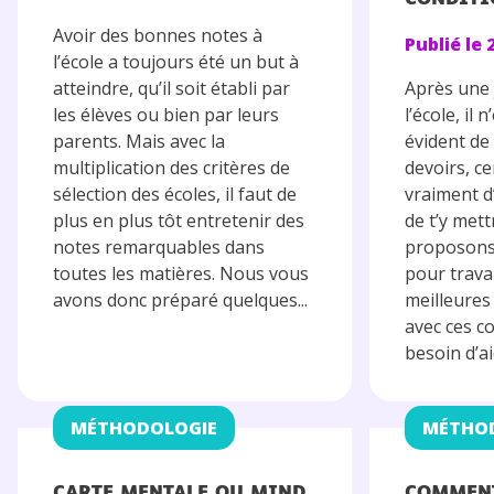
Avoir des bonnes notes à
Publié le
l’école a toujours été un but à
atteindre, qu’il soit établi par
Après une
les élèves ou bien par leurs
l’école, il
parents. Mais avec la
évident de
multiplication des critères de
devoirs, ce
sélection des écoles, il faut de
vraiment d
plus en plus tôt entretenir des
de t’y mett
notes remarquables dans
proposon
toutes les matières. Nous vous
pour travai
avons donc préparé quelques...
meilleures
avec ces co
besoin d’ai
MÉTHODOLOGIE
MÉTHO
CARTE MENTALE OU MIND
COMMENT