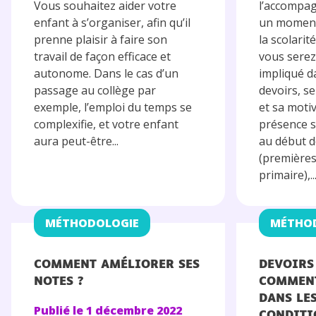
Vous souhaitez aider votre
l’accompa
enfant à s’organiser, afin qu’il
un moment 
prenne plaisir à faire son
la scolarit
travail de façon efficace et
vous serez
autonome. Dans le cas d’un
impliqué da
passage au collège par
devoirs, s
exemple, l’emploi du temps se
et sa moti
complexifie, et votre enfant
présence s
aura peut-être...
au début d
(premières
primaire),..
MÉTHODOLOGIE
MÉTHO
COMMENT AMÉLIORER SES
DEVOIRS
NOTES ?
COMMENT
DANS LE
Publié le
1 décembre 2022
CONDITI