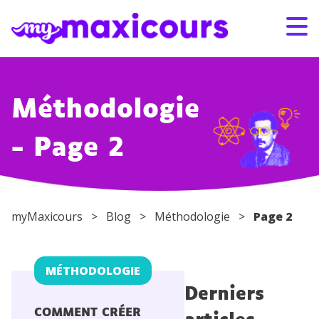
Aller au contenu
Méthodologie
S'ABONNER
CONNEXION
01 49 08 38 00
- Page 2
Par classe
myMaxicours
>
Blog
>
Méthodologie
>
Page 2
Par matière
Nos offres
MÉTHODOLOGIE
Derniers
Qui sommes-nous ?
COMMENT CRÉER