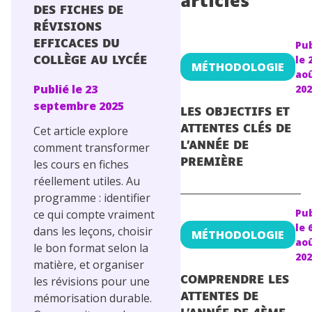
articles
DES FICHES DE
Conseils pour les parents
RÉVISIONS
EFFICACES DU
Pub
le
COLLÈGE AU LYCÉE
MÉTHODOLOGIE
ao
Publié le
23
202
septembre 2025
LES OBJECTIFS ET
Cet article explore
ATTENTES CLÉS DE
comment transformer
L’ANNÉE DE
les cours en fiches
PREMIÈRE
réellement utiles. Au
programme : identifier
Pub
ce qui compte vraiment
le
dans les leçons, choisir
MÉTHODOLOGIE
ao
le bon format selon la
202
matière, et organiser
les révisions pour une
COMPRENDRE LES
mémorisation durable.
ATTENTES DE