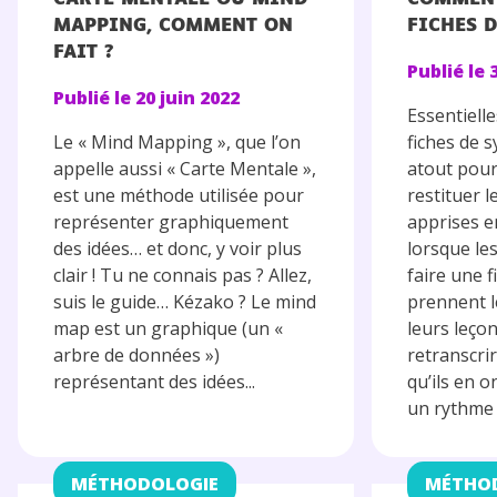
MAPPING, COMMENT ON
FICHES D
FAIT ?
Publié le
Publié le
20 juin 2022
Essentielle
Le « Mind Mapping », que l’on
fiches de 
appelle aussi « Carte Mentale »,
atout pou
est une méthode utilisée pour
restituer 
représenter graphiquement
apprises en
des idées… et donc, y voir plus
lorsque le
clair ! Tu ne connais pas ? Allez,
faire une f
suis le guide… Kézako ? Le mind
prennent l
map est un graphique (un «
leurs leçon
arbre de données »)
retranscri
représentant des idées...
qu’ils en o
un rythme 
MÉTHODOLOGIE
MÉTHO