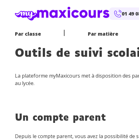
Aller au contenu
Bonnes vacances et bel été
Bonnes vacances et bel été
! 
! 
01 49 0
Par classe
Par matière
Outils de suivi scola
La plateforme myMaxicours met à disposition des pare
au lycée.
E
CP
MATHÉMATIQUES
SOUTIEN SCOLAIRE EN LIGNE
CE1
CE2
FRANÇAIS
PROFS EN
ANGLA
6
E
CM1
CM2
4
Un compte parent
Depuis le compte parent, vous avez la possibilité de 