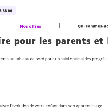
Nos contenus de révision restent accessibles tout l’été pour
Nos contenus de révision restent accessibles tout l’été pour
8 38 00
Qui sommes-no
Nos offres
ire pour les parents et
nts un tableau de bord pour un suivi optimal des progrès ré
E
DE
RE
 LIGNE
IS
5
SVT
PHYSIQUE CHIMIE
2
1
TERMINALE
HISTOIRE
G
E
DE
RE
3
2
PRO
1
PRO
TERM
suivre l’évolution de votre enfant dans son apprentissage.