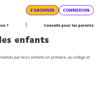
 préparer sereinement la rentrée.
 préparer sereinement la rentrée.
S'ABONNER
CONNEXION
us ?
Conseils pour les parents
 les enfants
alisés par leurs enfants en primaire, au collège et
ÉOGRAPHIE
1RE TECHNO
PHILOSOPHIE
TERMINALE TECHNO
INALE PRO