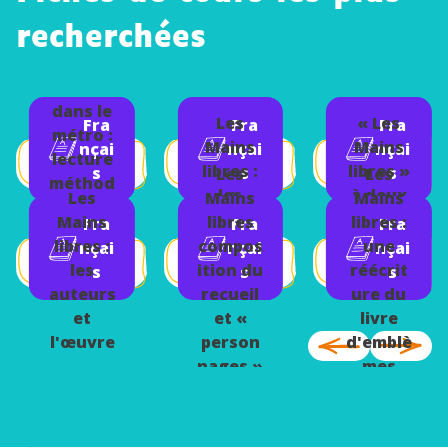
recherchées
Zazie
dans le
Les
« Les
Fra
Fra
Fra
métro :
Mains
Mains
nçai
nçai
nçai
lecture
libres :
libres »
s
s
s
Les
Les
méthod
les
à deux
Les
Mains
Mains
ique,
thèmes
mains
Mains
libres
libres :
Fra
Fra
Fra
l'explici
libres :
compos
une
nçai
nçai
nçai
te
les
ition du
réécrit
s
s
s
auteurs
recueil
ure du
et
et «
livre
l'œuvre
person
d'emblè
nages »
mes