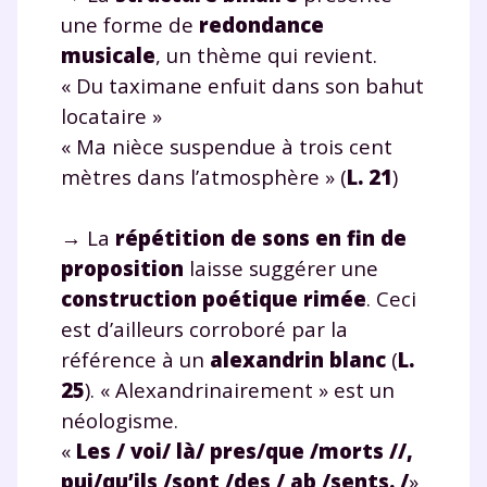
une forme de
redondance
musicale
, un thème qui revient.
« Du taximane enfuit dans son bahut
locataire »
« Ma nièce suspendue à trois cent
mètres dans l’atmosphère » (
L. 21
)
→ La
répétition de sons en fin de
Fermer
proposition
laisse suggérer une
construction poétique rimée
. Ceci
est d’ailleurs corroboré par la
Envie de progresser
référence à un
alexandrin blanc
(
L.
25
). « Alexandrinairement » est un
et de réussir votre
néologisme.
année scolaire ?
«
Les / voi/ là/ pres/que /morts //,
pui/qu’ils /sont /des / ab /sents. /
»