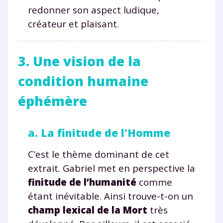
désinscrire à tout moment, à travers le lien de
redonner son aspect ludique,
désinscription présent dans chaque newsletter. Pour
en savoir plus sur la gestion de vos données
créateur et plaisant.
personnelles et pour exercer vos droits, vous pouvez
consulter
notre charte
.
3. Une vision de la
condition humaine
éphémère
a. La finitude de l'Homme
C’est le thème dominant de cet
extrait. Gabriel met en perspective la
finitude de l’humanité
comme
étant inévitable. Ainsi trouve-t-on un
champ lexical de la Mort
très