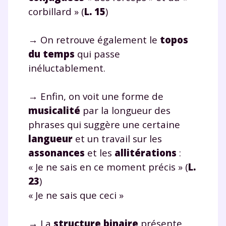
corbillard » (
L. 15
)
→ On retrouve également le
topos
du temps
qui passe
inéluctablement.
→ Enfin, on voit une forme de
musicalité
par la longueur des
phrases qui suggère une certaine
langueur
et un travail sur les
assonances
et les
allitérations
:
« Je ne sais en ce moment précis » (
L.
23
)
« Je ne sais que ceci »
→ La
structure binaire
présente