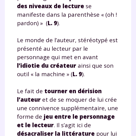
des niveaux de lecture
se
manifeste dans la parenthèse « (oh !
pardon) » (
L. 9
).
TESTER GRATUITEMENT
Le monde de l’auteur, stéréotypé est
* Votre code d'accès sera envoyé à cette adresse e-mail. En
présenté au lecteur par le
renseignant votre e-mail, vous consentez à ce que vos
données à caractère personnel soient traitées par SEJER, sous
personnage qui met en avant
la marque myMaxicours, afin que SEJER puisse vous donner
l’idiotie du créateur
ainsi que son
accès au service de soutien scolaire pendant 24h. Pour en
savoir plus sur la gestion de vos données personnelles et
outil « la machine » (
L. 9
).
pour exercer vos droits, vous pouvez consulter
notre
charte
.
Le fait de
tourner en dérision
J’accepte de recevoir les actualités et des
l’auteur
et de se moquer de lui crée
communications de la part de
une connivence supplémentaire, une
myMaxicours.
forme de
jeu entre le personnage
Votre adresse e-mail sera exclusivement utilisée pour
et le lecteur
. Il s’agit ici de
vous envoyer notre newsletter. Vous pourrez vous
désacraliser la littérature
pour lui