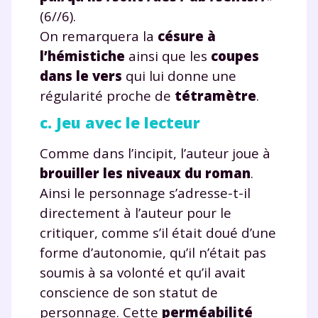
(6//6).
On remarquera la
césure à
Testez gratuitement
l’hémistiche
ainsi que les
coupes
dans le vers
qui lui donne une
pendant 24h notre
régularité proche de
tétramètre
.
plateforme de soutien
c. Jeu avec le lecteur
scolaire !
Comme dans l’incipit, l’auteur joue à
Fiches de cours et vidéos
,
exercices
brouiller les niveaux du roman
.
corrigés
,
podcasts de révisions
Ainsi le personnage s’adresse-t-il
Un
espace dédié aux parents
pour
directement à l’auteur pour le
suivre les progrès
critiquer, comme s’il était doué d’une
Tout le programme scolaire du CP à
forme d’autonomie, qu’il n’était pas
la Terminale
Des profs expérimentés disponibles
soumis à sa volonté et qu’il avait
à la demande par tchat, audio ou
conscience de son statut de
vidéo
personnage. Cette
perméabilité