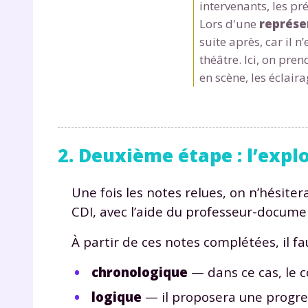
intervenants, les pr
Lors d'une
représe
suite après, car il n
théâtre. Ici, on pre
en scène, les éclaira
r
2. Deuxième étape : l’expl
Une fois les notes relues, on n’hésite
CDI, avec l’aide du professeur-document
Te
À partir de ces notes complétées, il f
no
chronologique
—
dans ce cas, le 
F
logique
— il proposera une progre
e