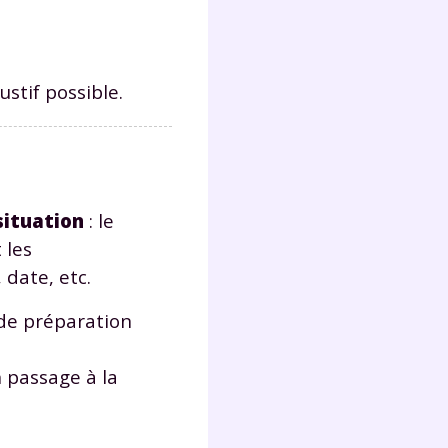
s
nde
déo
ustif possible.
ENT
vous
situation
: le
a
 les
olaire
exercer
 date, etc.
 de préparation
 la
 passage à la
e
stion