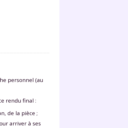
Fermer
?
che personnel (au
 rendu final :
 !
n, de la pièce ;
laire
ur arriver à ses