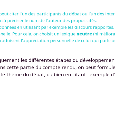
 données personnelles et pour exercer vos droits, vous pouvez consu
 charte
.
 peut citer l'un des participants du débat ou l’un des int
en à préciser le nom de l’auteur des propos cités.
onnées en utilisant par exemple les discours rapportés, 
nelle. Pour cela, on choisit un lexique
neutre
(ni méliorat
raduisent l’appréciation personnelle de celui qui parle ou
uement les différentes étapes du développement
ns cette partie du compte rendu, on peut formule
le thème du débat, ou bien en citant l'exemple d