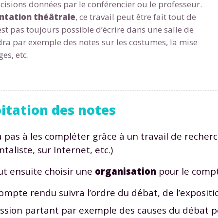
écisions données par le conférencier ou le professeur.
ntation
théâtrale
, ce travail peut être fait tout de
’est pas toujours possible d’écrire dans une salle de
ndra par exemple des notes sur les costumes, la mise
ges, etc.
Envie de progresser et de
éussir votre année scolaire 
oitation des notes
ra pas à les compléter grâce à un travail de recher
aliste, sur Internet, etc.)
stez gratuitement pendant 24h
aut ensuite choisir une
organisation
pour le compte
tre plateforme de soutien scolaire
compte rendu suivra l’ordre du débat, de l’expositio
iches de cours et vidéos
,
Tout le programme sco
ssion partant par exemple des causes du débat po
xercices corrigés
,
du CP à la Terminale