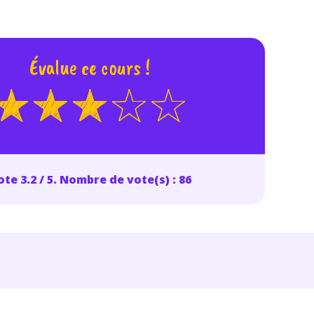
Évalue ce cours !
te 3.2 / 5. Nombre de vote(s) : 86