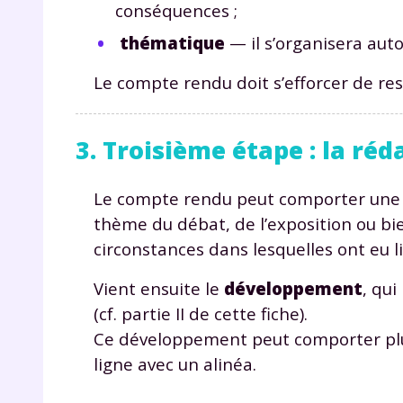
p
conséquences ;
thématique
— il s’organisera auto
Le compte rendu doit s’efforcer de re
3. Troisième étape : la réd
* Votre
Le compte rendu peut comporter un
consent
thème du débat, de l’exposition ou bien
marque 
pendant
circonstances dans lesquelles ont eu li
vos dro
Vient ensuite le
développement
, qui
(cf. partie II de cette fiche).
Ce développement peut comporter plus
Votre 
ligne avec un alinéa.
newsle
désins