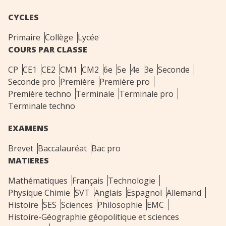
CYCLES
Primaire
Collège
Lycée
COURS PAR CLASSE
CP
CE1
CE2
CM1
CM2
6e
5e
4e
3e
Seconde
Seconde pro
Première
Première pro
Première techno
Terminale
Terminale pro
Terminale techno
EXAMENS
Brevet
Baccalauréat
Bac pro
MATIERES
Mathématiques
Français
Technologie
Physique Chimie
SVT
Anglais
Espagnol
Allemand
Histoire
SES
Sciences
Philosophie
EMC
Histoire-Géographie géopolitique et sciences