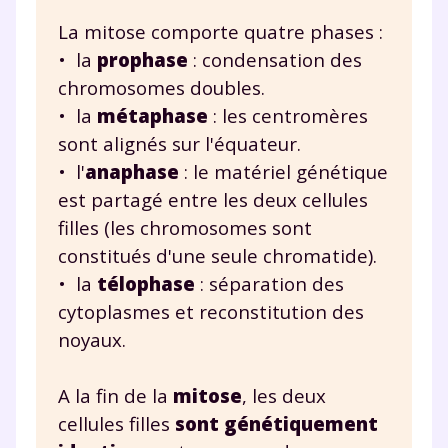
J’accepte de recevoir les actualités et des
La mitose comporte quatre phases :
communications de la part de
• la
prophase
: condensation des
myMaxicours.
chromosomes doubles.
Votre adresse e-mail sera exclusivement utilisée pour
• la
métaphase
: les centromères
vous envoyer notre newsletter. Vous pourrez vous
sont alignés sur l'équateur.
désinscrire à tout moment, à travers le lien de
• l'
an
aphase
: le matériel génétique
désinscription présent dans chaque newsletter. Pour
en savoir plus sur la gestion de vos données
est partagé entre les deux cellules
personnelles et pour exercer vos droits, vous pouvez
filles (les chromosomes sont
consulter
notre charte
.
constitués d'une seule chromatide).
• la
télophase
: séparation des
cytoplasmes et reconstitution des
noyaux.
A la fin de la
mitose
, les deux
cellules filles
sont génétiquement