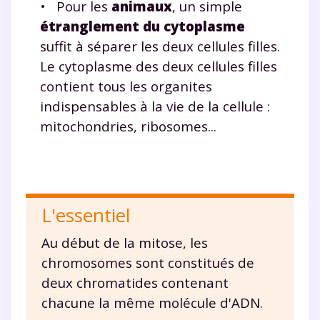
• Pour les
animaux
, un simple
suivre les progrès
étranglement du cytoplasme
Tout le programme scolaire du CP à
la Terminale
suffit à séparer les deux cellules filles.
Des profs expérimentés disponibles
Le cytoplasme des deux cellules filles
à la demande par tchat, audio ou
contient tous les organites
vidéo
indispensables à la vie de la cellule :
mitochondries, ribosomes...
TESTER GRATUITEMENT
L'essentiel
* Votre code d'accès sera envoyé à cette adresse e-mail. En
renseignant votre e-mail, vous consentez à ce que vos
données à caractère personnel soient traitées par SEJER, sous
Au début de la mitose, les
la marque myMaxicours, afin que SEJER puisse vous donner
chromosomes sont constitués de
accès au service de soutien scolaire pendant 24h. Pour en
savoir plus sur la gestion de vos données personnelles et
deux chromatides contenant
pour exercer vos droits, vous pouvez consulter
notre
charte
.
chacune la même molécule d'ADN.