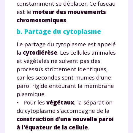
constamment se déplacer. Ce fuseau
Envie de progresser
est le
moteur des mouvements
et de réussir votre
chromosomiques
.
b. Partage du cytoplasme
année scolaire ?
Le partage du cytoplasme est appelé
la
cytodiérèse
. Les cellules animales
et végétales ne suivent pas des
Testez gratuitement
processus strictement identiques,
car les secondes sont munies d'une
pendant 24h notre
paroi rigide entourant la membrane
plateforme de soutien
plasmique.
scolaire !
• Pour les
végétaux
, la séparation
du cytoplasme s'accompagne de la
Fiches de cours et vidéos
,
exercices
construction d'une nouvelle paroi
corrigés
,
podcasts de révisions
à l'équateur de la cellule
.
Un
espace dédié aux parents
pour