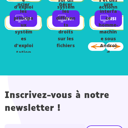
ncier
Gérer
une
d'exploi
systèm
actionn
les
les
interfa
tation
e
eurs
principa
différen
ce
NSI
NSI
NSI
d'exploi
ux
ts
homme-
tation
systèm
droits
machin
es
sur les
e sous
d'exploi
fichiers
Androi
tation
d
Inscrivez-vous à notre
newsletter !