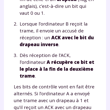
anglais), c’est-à-dire un bit qui
vaut 0 ou 1.
Lorsque l’ordinateur B reçoit la
trame, il envoie un accusé de
Fermer
réception : un
ACK avec le bit du
drapeau inverse
.
Dès réception de l’ACK,
Envie de progresser
l’ordinateur
A récupère ce bit et
et de réussir votre
le place à la fin de la deuxième
trame
.
année scolaire ?
Les bits de contrôle vont en fait être
alternés. Si l’ordinateur A a envoyé
une trame avec un drapeau à 1 et
Testez gratuitement
qu’il reçoit un ACK avec un drapeau