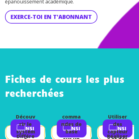
épanouissement académique.
EXERCE-TOI EN T'ABONNANT
Fiches de cours les plus
recherchées
Utiliser
les
Découv
comma
Utiliser
rir le
ndes de
des
NSI
NSI
NSI
systèm
base
capteur
Différe
Réaliser
e
sur un
s et des