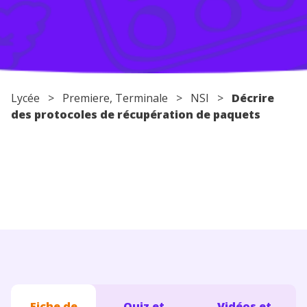
Conseils pour les parents
Lycée
>
Premiere
,
Terminale
>
NSI
>
Décrire
des protocoles de récupération de paquets
Fiche de
Quiz et
Vidéos et