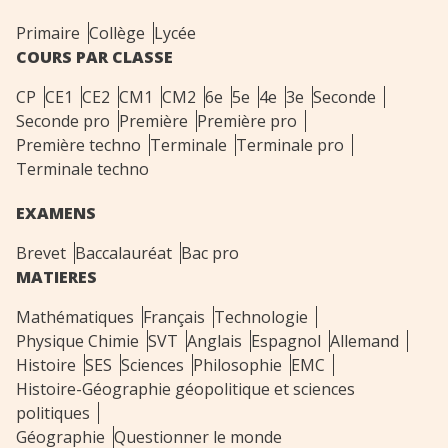
Primaire
Collège
Lycée
COURS PAR CLASSE
CP
CE1
CE2
CM1
CM2
6e
5e
4e
3e
Seconde
Seconde pro
Première
Première pro
Première techno
Terminale
Terminale pro
Terminale techno
EXAMENS
Brevet
Baccalauréat
Bac pro
MATIERES
Mathématiques
Français
Technologie
Physique Chimie
SVT
Anglais
Espagnol
Allemand
Histoire
SES
Sciences
Philosophie
EMC
Histoire-Géographie géopolitique et sciences
politiques
Géographie
Questionner le monde