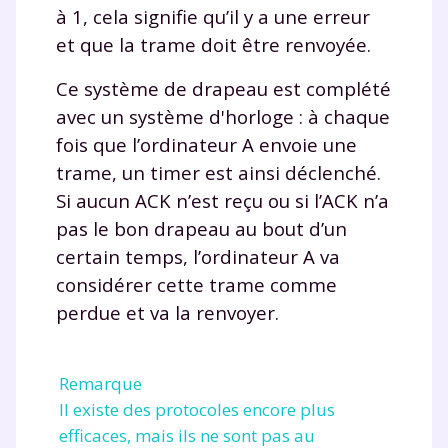
à 1, cela signifie qu’il y a une erreur
pendant 24h notre
et que la trame doit être renvoyée.
plateforme de soutien
Ce système de drapeau est complété
scolaire !
avec un système d'horloge : à chaque
fois que l’ordinateur A envoie une
Fiches de cours et vidéos
,
exercices
corrigés
,
podcasts de révisions
trame, un timer est ainsi déclenché.
Un
espace dédié aux parents
pour
Si aucun ACK n’est reçu ou si l’ACK n’a
suivre les progrès
pas le bon drapeau au bout d’un
Tout le programme scolaire du CP à
certain temps, l’ordinateur A va
la Terminale
considérer cette trame comme
Des profs expérimentés disponibles
perdue et va la renvoyer.
à la demande par tchat, audio ou
vidéo
Remarque
Il existe des protocoles encore plus
efficaces, mais ils ne sont pas au