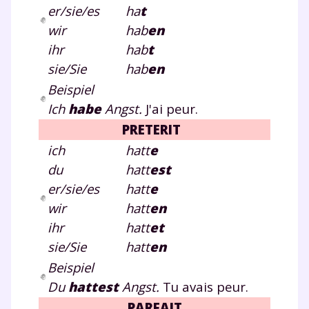
er/sie/es
ha
t
wir
hab
e
n
ihr
hab
t
sie/Sie
hab
e
n
Beispiel
Ich
habe
Angst.
J'ai peur.
PRETERIT
ich
hatt
e
du
hatt
e
st
er/sie/es
hatt
e
wir
hatt
e
n
ihr
hatt
e
t
sie/Sie
hatt
e
n
Beispiel
Du
hattest
Angst.
Tu avais peur.
PARFAIT