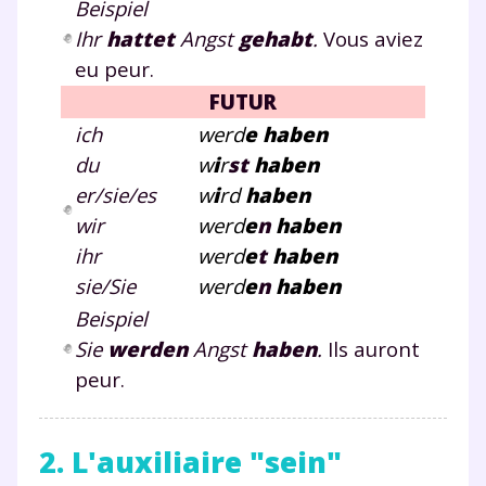
Beispiel
Ihr
hattet
Angst
gehabt
.
Vous aviez
eu peur.
FUTUR
ich
werd
e haben
du
w
i
r
st
haben
er/sie/es
w
i
rd
haben
wir
werd
e
n
haben
ihr
werd
e
t
haben
sie/Sie
werd
e
n
haben
Beispiel
Sie
werden
Angst
haben
.
Ils auront
peur.
2. L'auxiliaire "sein"