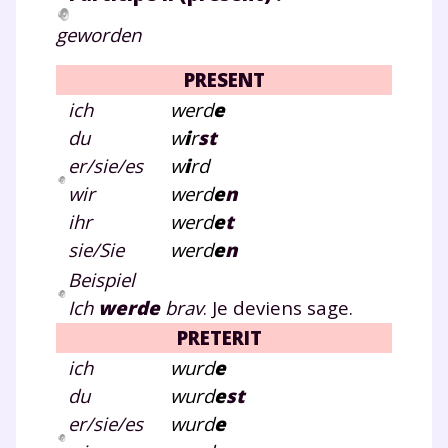
geworden
Envie de progresser
PRESENT
et de réussir votre
ich
werd
e
du
w
i
r
st
année scolaire ?
er/sie/es
w
i
rd
wir
werd
e
n
ihr
werd
e
t
sie/Sie
werd
e
n
Testez gratuitement
Beispiel
pendant 24h notre
Ich
werde
brav
. Je deviens sage.
plateforme de soutien
PRETERIT
ich
wurd
e
scolaire !
du
wurd
e
st
Fiches de cours et vidéos
,
exercices
er/sie/es
wurd
e
corrigés
,
podcasts de révisions