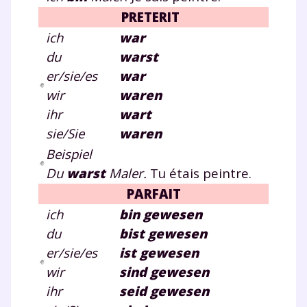
PRETERIT
ich
war
du
war
st
er/sie/es
war
wir
ware
n
ihr
war
t
sie/Sie
ware
n
Beispiel
Du
war
st
Maler.
Tu étais peintre.
PARFAIT
ich
bin gewesen
du
bi
st
gewesen
er/sie/es
ist gewesen
wir
sind gewesen
ihr
seid gewesen