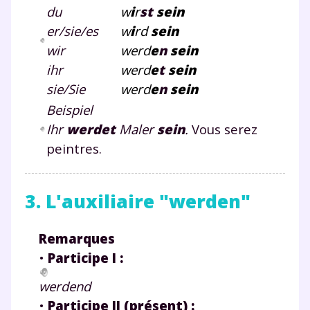
du
w
i
r
st
sein
er/sie/es
w
i
rd
sein
wir
werd
e
n
sein
ihr
werd
e
t
sein
sie/Sie
werd
e
n
sein
Beispiel
Ihr
werdet
Maler
sein
.
Vous serez
peintres.
3. L'auxiliaire "werden"
Remarques
•
Participe I :
Fermer
werdend
•
Participe II (présent) :