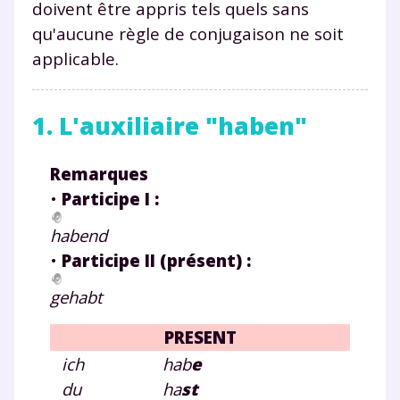
doivent être appris tels quels sans
qu'aucune règle de conjugaison ne soit
applicable.
1. L'auxiliaire "haben"
Remarques
•
Participe I :
habend
•
Participe II (présent) :
gehabt
PRESENT
ich
hab
e
du
ha
st