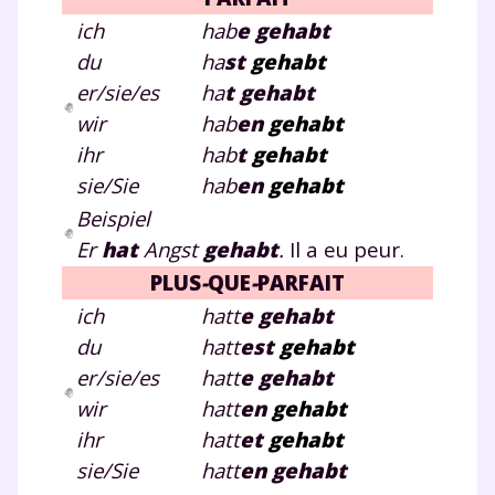
ich
hab
e gehabt
du
ha
st
gehabt
er/sie/es
ha
t
gehabt
wir
hab
e
n
gehabt
ihr
hab
t
gehabt
sie/Sie
hab
e
n
gehabt
Beispiel
Er
hat
Angst
gehabt
.
Il a eu peur.
PLUS
-
QUE
-
PARFAIT
ich
hatt
e gehabt
du
hatt
e
st
gehabt
er/sie/es
hatt
e gehabt
wir
hatt
e
n
gehabt
ihr
hatt
e
t
gehabt
sie/Sie
hatt
e
n
gehabt