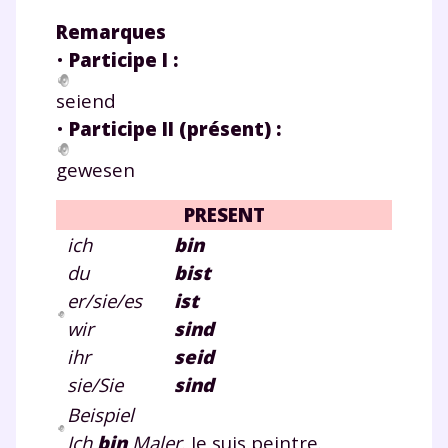
Remarques
•
Participe I :
seiend
•
Participe II (présent) :
gewesen
PRESENT
ich
bin
du
bi
st
er/sie/es
ist
wir
sind
ihr
seid
sie/Sie
sind
Beispiel
Ich
bin
Maler
. Je suis peintre.