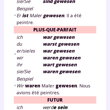
sie/Sie
sind gewesen
Beispiel
Er
ist
Maler
gewesen
.
Il a été
peintre.
PLUS
-
QUE
-
PARFAIT
ich
war gewesen
du
war
st
gewesen
er/sie/es
war
gewesen
wir
war
e
n
gewesen
ihr
war
t
gewesen
sie/Sie
war
e
n
gewesen
Beispiel
Wir
war
en
Maler
gewesen
. Nous
avions été peintres.
FUTUR
ich
werd
e sein