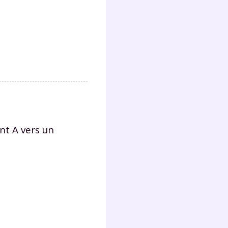
int
A
vers un