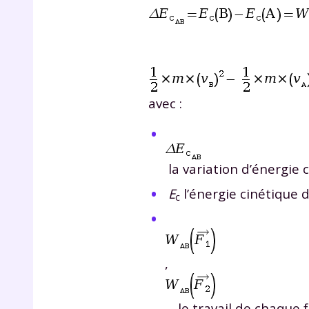
avec :
r
la variation d’énergie 
E
l’énergie cinétique d
c
Te
no
,
F
e
… le travail de chaque