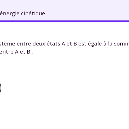
énergie cinétique.
système entre deux états
A
et
B
est égale à la som
 entre
A
et
B
: