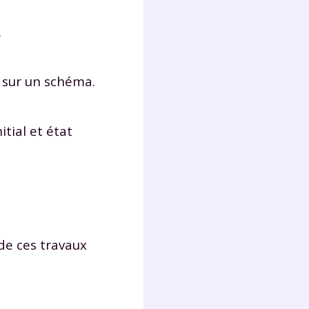
lter
.
r sur un schéma.
itial et état
de ces travaux