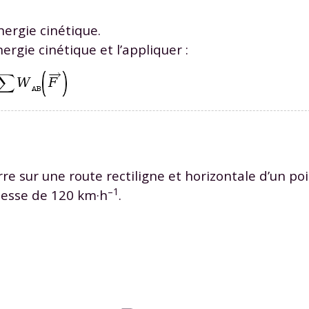
nergie cinétique.
ergie cinétique et l’appliquer :
e sur une route rectiligne et horizontale d’un po
–
1
itesse de 120 km
·
h
.