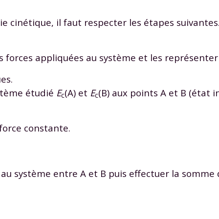
 données personnelles et pour exercer vos droits, vous pouvez consu
 charte
.
e cinétique, il faut respecter les étapes suivantes
es forces appliquées au système et les représente
ues.
ystème étudié
E
(A)
et
E
(B)
aux points
A
et
B
(état in
c
c
 force constante.
 au système entre
A
et
B
puis effectuer la somme 