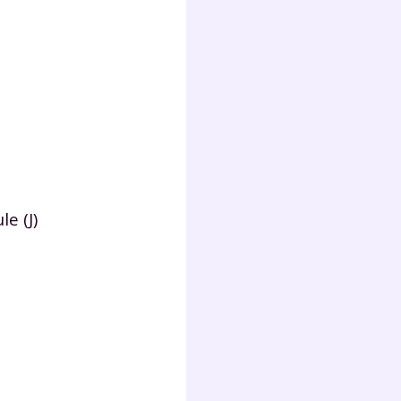
Fermer
?
le (J)
 !
laire