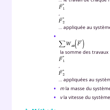
p
,
… appliquée au système,
la somme des travaux 
* Votre
consent
marque 
pendant
,
vos dro
… appliquées au système
m
la masse du système
v
la vitesse du systèm
Votre 
newsle
désins