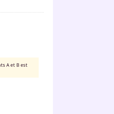
ats
A
et
B
est