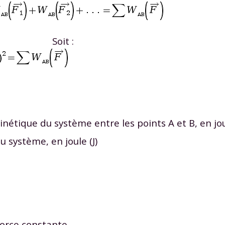
Soit :
Envie de progresser et de
éussir votre année scolaire 
cinétique du système entre les points
A
et
B
, en jou
u système, en joule (J)
stez gratuitement pendant 24h
tre plateforme de soutien scolaire
iches de cours et vidéos
,
Tout le programme sco
xercices corrigés
,
du CP à la Terminale
 force constante