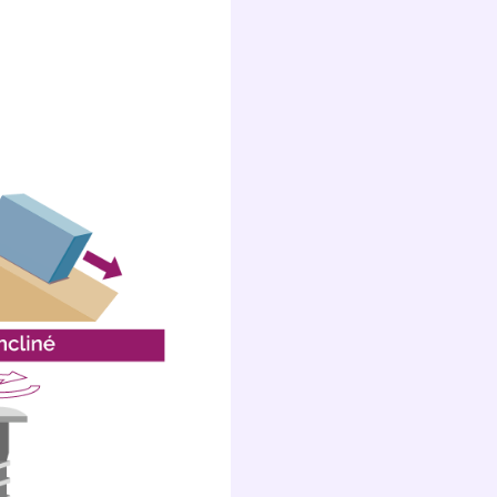
s
nde
déo
ENT
vous
a
olaire
exercer
 la
e
stion