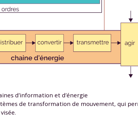
Envie de progresser et de
éussir votre année scolaire 
ines d’information et d’énergie
stez gratuitement pendant 24h
 systèmes de transformation de mouvement, qui pe
tre plateforme de soutien scolaire
visée.
iches de cours et vidéos
,
Tout le programme sco
xercices corrigés
,
du CP à la Terminale