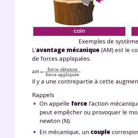
de vos
notre
Exemples de système
L’
avantage mécanique
(AM) est le co
de forces appliquées.
Il y a une contrepartie à cette augment
Rappels
On appelle
force
l’action mécaniqu
peut empêcher ou provoquer le mouv
newton (N).
En mécanique, un
couple
correspon