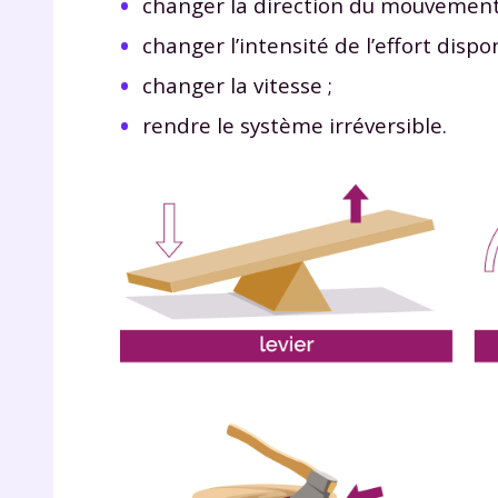
changer la direction du mouvement
p
changer l’intensité de l’effort dispon
changer la vitesse ;
rendre le système irréversible.
* Votre
consent
marque 
pendant
vos dro
Votre 
newsle
désins