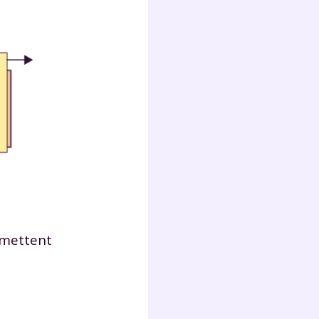
Fermer
?
rmettent
 !
laire