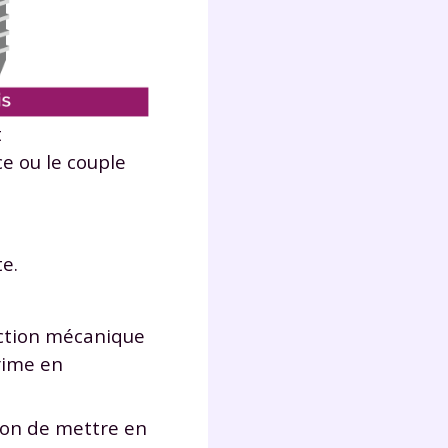
lter
t
ce ou le couple
te.
action mécanique
rime en
ion de mettre en