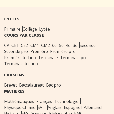
CYCLES
Primaire
Collège
Lycée
COURS PAR CLASSE
CP
CE1
CE2
CM1
CM2
6e
5e
4e
3e
Seconde
Seconde pro
Première
Première pro
Première techno
Terminale
Terminale pro
Terminale techno
EXAMENS
Brevet
Baccalauréat
Bac pro
MATIERES
Mathématiques
Français
Technologie
Physique Chimie
SVT
Anglais
Espagnol
Allemand
Histoire
SES
Sciences
Philosophie
EMC