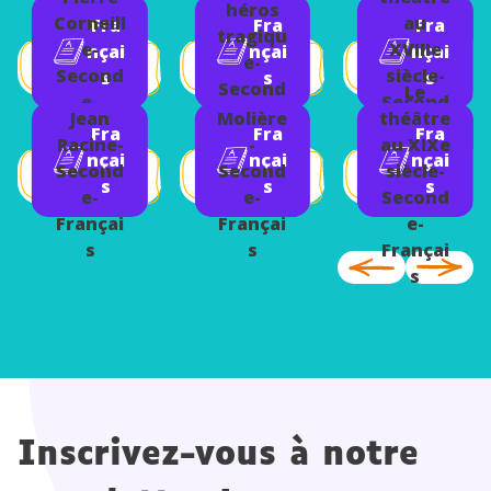
héros
Corneill
au
Fra
Fra
Fra
tragiqu
e-
XVIIIe
nçai
nçai
nçai
e-
Second
siècle-
s
s
s
Second
Le
e-
Second
e-
Jean
Molière
théâtre
Françai
e-
Fra
Fra
Fra
Françai
Racine-
-
au XIXe
s
Françai
nçai
nçai
nçai
s
Second
Second
siècle-
s
s
s
s
e-
e-
Second
Françai
Françai
e-
s
s
Françai
s
Inscrivez-vous à notre