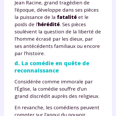
Jean Racine, grand tragédien de
Un
espace dédié aux parents
pour
suivre les progrès
l’époque, développe dans ses pièces
Tout le programme scolaire du CP à
la puissance de la
fatalité
et le
la Terminale
poids de l’
hérédité
. Ses pièces
Des profs expérimentés disponibles
soulèvent la question de la liberté de
à la demande par tchat, audio ou
l’homme écrasé par les dieux, par
vidéo
ses antécédents familiaux ou encore
par l’histoire.
d. La comédie en quête de
reconnaissance
TESTER GRATUITEMENT
Considérée comme immorale par
* Votre code d'accès sera envoyé à cette adresse e-mail. En
renseignant votre e-mail, vous consentez à ce que vos
l’Église, la comédie souffre d’un
données à caractère personnel soient traitées par SEJER, sous
grand discrédit auprès des religieux.
la marque myMaxicours, afin que SEJER puisse vous donner
accès au service de soutien scolaire pendant 24h. Pour en
savoir plus sur la gestion de vos données personnelles et
En revanche, les comédiens peuvent
pour exercer vos droits, vous pouvez consulter
notre
compter sur l’appui du pouvoir
charte
.