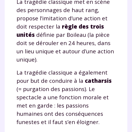
La tragédie classique met en scène
des personnages de haut rang,
Envie de progresser
propose l’imitation d’une action et
et de réussir votre
doit respecter la
règle des trois
unités
définie par Boileau (la pièce
année scolaire ?
doit se dérouler en 24 heures, dans
un lieu unique et autour d’une action
unique).
La tragédie classique a également
Testez gratuitement
pour but de conduire à la
catharsis
pendant 24h notre
(= purgation des passions). Le
plateforme de soutien
spectacle a une fonction morale et
met en garde : les passions
scolaire !
humaines ont des conséquences
Fiches de cours et vidéos
,
exercices
funestes et il faut s’en éloigner.
corrigés
,
podcasts de révisions