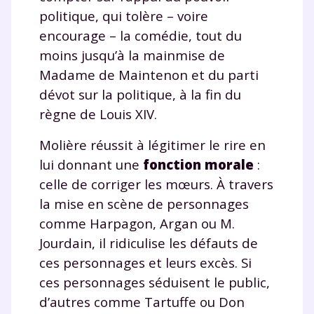
politique, qui tolère – voire
J’accepte de recevoir les actualités et des
encourage – la comédie, tout du
communications de la part de
moins jusqu’à la mainmise de
myMaxicours.
Madame de Maintenon et du parti
Votre adresse e-mail sera exclusivement utilisée pour
dévot sur la politique, à la fin du
vous envoyer notre newsletter. Vous pourrez vous
règne de Louis XIV.
désinscrire à tout moment, à travers le lien de
désinscription présent dans chaque newsletter. Pour
Molière réussit à légitimer le rire en
en savoir plus sur la gestion de vos données
lui donnant une
fonction morale
:
personnelles et pour exercer vos droits, vous pouvez
consulter
notre charte
.
celle de corriger les mœurs. À travers
la mise en scène de personnages
comme Harpagon, Argan ou M.
Jourdain, il ridiculise les défauts de
ces personnages et leurs excès. Si
ces personnages séduisent le public,
d’autres comme Tartuffe ou Don