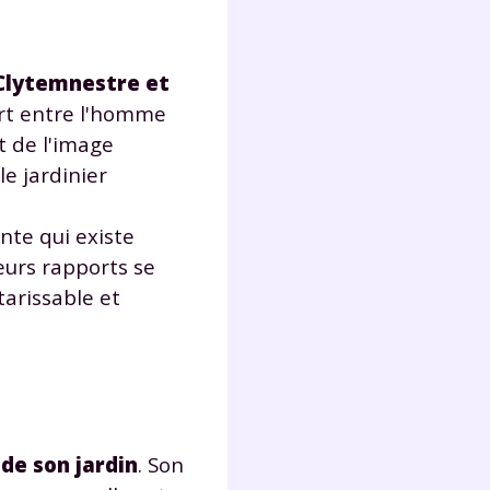
Fermer
Clytemnestre et
cart entre l'homme
et de l'image
le jardinier
?
ante qui existe
eurs rapports se
tarissable et
 !
laire
 de son jardin
. Son