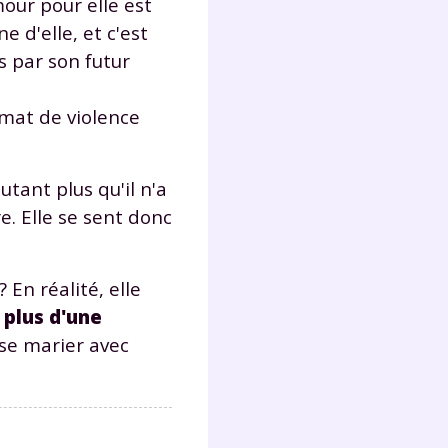
mour pour elle est
s
 d'elle, et c'est
nde
déo
s par son futur
imat de violence
ENT
autant plus qu'il n'a
vous
e. Elle se sent donc
a
olaire
exercer
 En réalité, elle
 plus d'une
 la
 se marier avec
e
stion