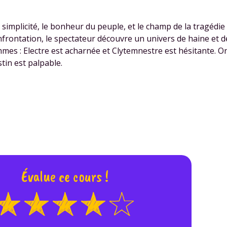
 données personnelles et pour exercer vos droits, vous pouvez consu
 charte
.
simplicité, le bonheur du peuple, et le champ de la tragédie
confrontation, le spectateur découvre un univers de haine et 
mmes : Electre est acharnée et Clytemnestre est hésitante. On
tin est palpable.
Évalue ce cours !