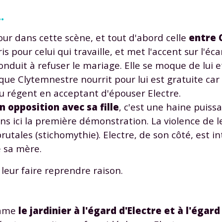
.
our dans cette scène, et tout d'abord celle
entre 
s pour celui qui travaille, et met l'accent sur l'é
conduit à refuser le mariage. Elle se moque de lui 
que Clytemnestre nourrit pour lui est gratuite car 
Envie de progresser et de
au régent en acceptant d'épouser Electre.
éussir votre année scolaire 
opposition avec sa fille
, c'est une haine puiss
s ici la première démonstration. La violence de l
utales (stichomythie). Electre, de son côté, est in
 sa mère.
stez gratuitement pendant 24h
 leur faire reprendre raison.
tre plateforme de soutien scolaire
iches de cours et vidéos
,
Tout le programme sco
clame
le jardinier à l'égard d'Electre et à l'égard
xercices corrigés
,
du CP à la Terminale