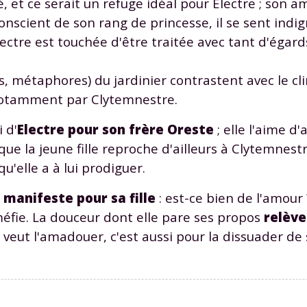
é, et ce serait un refuge idéal pour Electre ; son a
odcasts de révisions
Des profs expérimenté
nscient de son rang de princesse, il se sent indigne
Un
espace dédié aux
disponibles à la dema
parents
pour suivre les
par tchat, audio ou vi
lectre est touchée d'être traitée avec tant d'égard
progrès
, métaphores) du jardinier contrastent avec le cl
 notamment par Clytemnestre.
TESTER GRATUITEM
 d'
Electre pour son frère Oreste
; elle l'aime d'
 code d'accès sera envoyé à cette adresse e-mail. En renseignant votre e-mail, 
ue la jeune fille reproche d'ailleurs à Clytemnestr
ez à ce que vos données à caractère personnel soient traitées par SEJER, sous l
'elle a à lui prodiguer.
myMaxicours, afin que SEJER puisse vous donner accès au service de soutien sc
 24h. Pour en savoir plus sur la gestion de vos données personnelles et pour 
its, vous pouvez consulter
notre charte
.
manifeste pour sa fille
: est-ce bien de l'amour ?
méfie. La douceur dont elle pare ses propos
relève
J’accepte de recevoir les actualités et des communications de
le veut l'amadouer, c'est aussi pour la dissuader de
part de myMaxicours.
adresse e-mail sera exclusivement utilisée pour vous envoyer notre
tter. Vous pourrez vous désinscrire à tout moment, à travers le lien d
cription présent dans chaque newsletter. Pour en savoir plus sur la ge