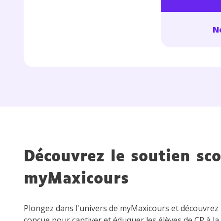
No
Découvrez le soutien sco
myMaxicours
Plongez dans l'univers de myMaxicours et découvre
conçue pour captiver et éduquer les élèves de CP à la