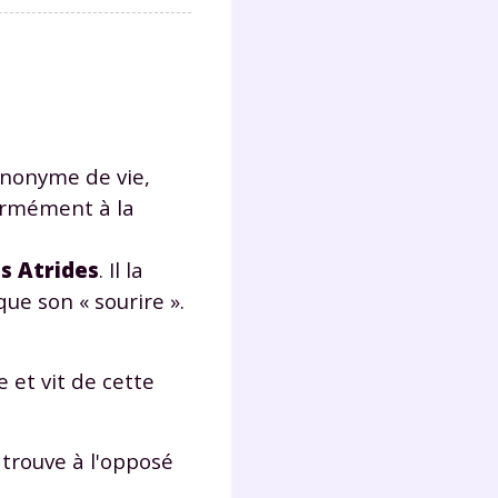
synonyme de vie,
formément à la
es Atrides
. Il la
que son « sourire ».
 et vit de cette
 trouve à l'opposé