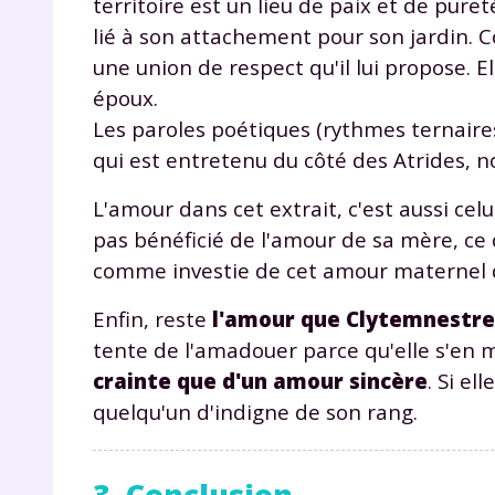
territoire est un lieu de paix et de puret
p
lié à son attachement pour son jardin. Co
une union de respect qu'il lui propose. E
époux.
Les paroles poétiques (rythmes ternaires
qui est entretenu du côté des Atrides,
L'amour dans cet extrait, c'est aussi celui
* Votre
pas bénéficié de l'amour de sa mère, ce q
consent
comme investie de cet amour maternel qu
marque 
pendant
vos dro
Enfin, reste
l'amour que Clytemnestre 
tente de l'amadouer parce qu'elle s'en 
crainte que d'un amour sincère
. Si el
quelqu'un d'indigne de son rang.
Votre 
newsle
désins
3. Conclusion