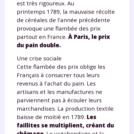
est très rigoureux. Au
la Terminale
Des profs expérimentés disponibles
printemps 1789, la mauvaise récolte
à la demande par tchat, audio ou
de céréales de l'année précédente
vidéo
provoque une flambée des prix
partout en France.
À Paris, le prix
du pain double.
Une crise sociale
TESTER GRATUITEMENT
Cette flambée des prix oblige les
* Votre code d'accès sera envoyé à cette adresse e-mail. En
Français à consacrer tous leurs
renseignant votre e-mail, vous consentez à ce que vos
revenus à l'achat du pain. Les
données à caractère personnel soient traitées par SEJER, sous
la marque myMaxicours, afin que SEJER puisse vous donner
artisans et les manufactures ne
accès au service de soutien scolaire pendant 24h. Pour en
parviennent pas à écouler leurs
savoir plus sur la gestion de vos données personnelles et
pour exercer vos droits, vous pouvez consulter
notre
marchandises. La production textile
charte
.
baisse de moitié en 1789.
Les
J’accepte de recevoir les actualités et des
faillites se multiplient, créant du
communications de la part de
chômage
. Le vagabondage et la