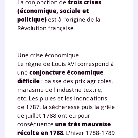
La conjonction de
trois crises
et de réussir votre
(économique, sociale et
politique)
est à l'origine de la
année scolaire ?
Révolution française.
Une crise économique
Testez gratuitement
Le règne de Louis XVI correspond à
pendant 24h notre
une
conjoncture économique
plateforme de soutien
difficile
: baisse des prix agricoles,
marasme de l'industrie textile,
scolaire !
etc. Les pluies et les inondations
Fiches de cours et vidéos
,
exercices
de 1787, la sécheresse puis la grêle
corrigés
,
podcasts de révisions
de juillet 1788 ont eu pour
Un
espace dédié aux parents
pour
conséquence
une très mauvaise
suivre les progrès
récolte en 1788
. L'hiver 1788-1789
Tout le programme scolaire du CP à