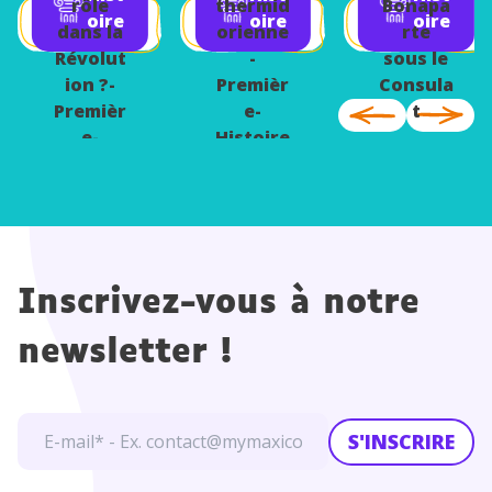
1792
e-
rôle
thermid
Bonapa
Histoire
oire
oire
oire
Histoire
dans la
orienne
rte
Révolut
-
sous le
ion ?-
Premièr
Consula
Premièr
e-
t
e-
Histoire
Histoire
Inscrivez-vous à notre
newsletter !
S'INSCRIRE