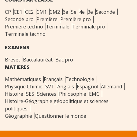
CP
CE1
CE2
CM1
CM2
6e
5e
4e
3e
Seconde
Seconde pro
Première
Première pro
Première techno
Terminale
Terminale pro
Terminale techno
EXAMENS
Brevet
Baccalauréat
Bac pro
MATIERES
Mathématiques
Français
Technologie
Physique Chimie
SVT
Anglais
Espagnol
Allemand
Histoire
SES
Sciences
Philosophie
EMC
Histoire-Géographie géopolitique et sciences
politiques
Géographie
Questionner le monde