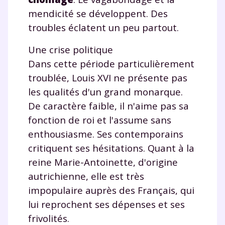
myMaxicours.
mendicité se développent. Des
troubles éclatent un peu partout.
Votre adresse e-mail sera exclusivement utilisée pour
vous envoyer notre newsletter. Vous pourrez vous
Une crise politique
désinscrire à tout moment, à travers le lien de
Dans cette période particulièrement
désinscription présent dans chaque newsletter. Pour
en savoir plus sur la gestion de vos données
troublée, Louis XVI ne présente pas
personnelles et pour exercer vos droits, vous pouvez
les qualités d'un grand monarque.
consulter
notre charte
.
De caractère faible, il n'aime pas sa
fonction de roi et l'assume sans
enthousiasme. Ses contemporains
critiquent ses hésitations. Quant à la
reine Marie-Antoinette, d'origine
autrichienne, elle est très
impopulaire auprès des Français, qui
lui reprochent ses dépenses et ses
frivolités.