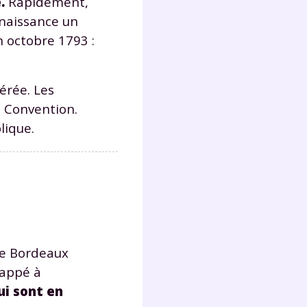
.
Rapidement,
s
nnaissance un
nde
déo
n octobre 1793 :
érée. Les
a Convention.
ENT
lique.
vous
a
olaire
exercer
 la
 de Bordeaux
happé à
e
ui sont en
stion