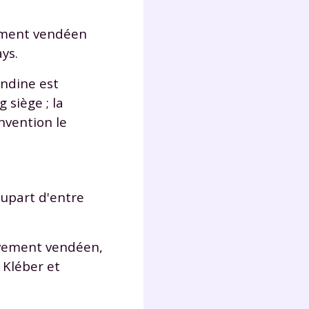
lter
vement vendéen
ys.
ondine est
 siège ; la
nvention le
lupart d'entre
uvement vendéen,
Kléber et