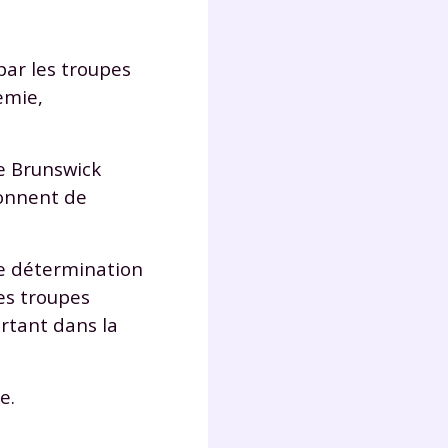
par les troupes
emie,
de Brunswick
ionnent de
de détermination
es troupes
ortant dans la
e.