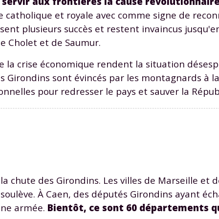
 servir aux frontières la cause révolutionnaire
odcasts de révisions
Des profs expérimenté
ée catholique et royale avec comme signe de reco
Un
espace dédié aux
disponibles à la dema
parents
pour suivre les
par tchat, audio ou vi
sent plusieurs succès et restent invaincus jusqu'e
progrès
de Cholet et de Saumur.
e la crise économique rendent la situation désesp
es Girondins sont évincés par les montagnards à l
TESTER GRATUITEM
nnelles pour redresser le pays et sauver la Répub
 code d'accès sera envoyé à cette adresse e-mail. En renseignant votre e-mail, 
ez à ce que vos données à caractère personnel soient traitées par SEJER, sous l
myMaxicours, afin que SEJER puisse vous donner accès au service de soutien sc
 24h. Pour en savoir plus sur la gestion de vos données personnelles et pour 
its, vous pouvez consulter
notre charte
.
J’accepte de recevoir les actualités et des communications de
part de myMaxicours.
a chute des Girondins. Les villes de Marseille et
e soulève. À Caen, des députés Girondins ayant éc
adresse e-mail sera exclusivement utilisée pour vous envoyer notre
tter. Vous pourrez vous désinscrire à tout moment, à travers le lien d
'une armée.
Bientôt, ce sont 60 départements q
cription présent dans chaque newsletter. Pour en savoir plus sur la ge