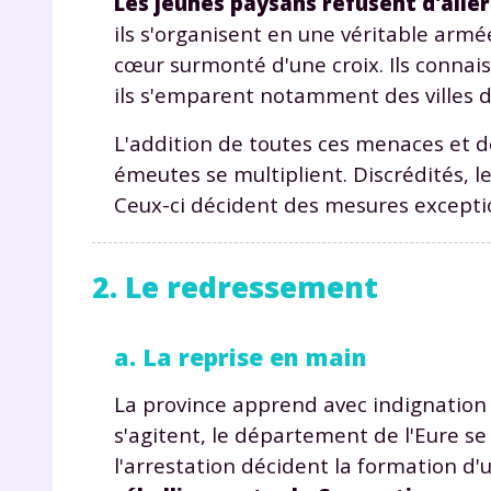
Les jeunes paysans refusent d'aller
p
ils s'organisent en une véritable arm
cœur surmonté d'une croix. Ils connais
ils s'emparent notamment des villes 
L'addition de toutes ces menaces et d
émeutes se multiplient. Discrédités, l
Ceux-ci décident des mesures exceptio
* Votre
consent
marque 
2. Le redressement
pendant
vos dro
a. La reprise en main
La province apprend avec indignation l
s'agitent, le département de l'Eure s
Votre 
newsle
l'arrestation décident la formation d
désins