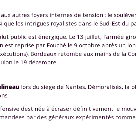
 données personnelles et pour exercer vos droits, vous pouvez consu
 charte
.
e aux autres foyers internes de tension : le soulè
 que les intrigues royalistes dans le Sud-Est du pa
ut public est énergique. Le 13 juillet, l'armée gir
on est reprise par Fouché le 9 octobre après un long
7 exécutions). Bordeaux retombe aux mains de la Co
oulon le 19 décembre.
lineau
lors du siège de Nantes. Démoralisés, la p
ons.
ffensive destinée à écraser définitivement le mo
ommandées par des généraux expérimentés comme 