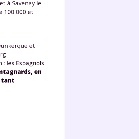
et à Savenay le
e 100 000 et
 Dunkerque et
urg
 ; les Espagnols
ntagnards, en
 tant