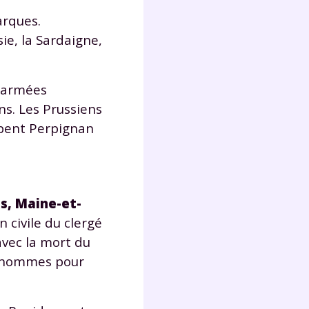
arques.
sie, la Sardaigne,
Fermer
s armées
ns. Les Prussiens
upent Perpignan
?
s, Maine-et-
 civile du clergé
avec la mort du
 !
00 hommes pour
laire