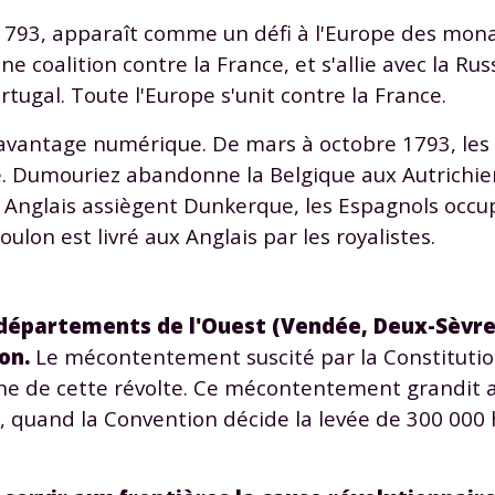
er 1793, apparaît comme un défi à l'Europe des mon
une coalition contre la France, et s'allie avec la Rus
ortugal. Toute l'Europe s'unit contre la France.
t avantage numérique. De mars à octobre 1793, le
te. Dumouriez abandonne la Belgique aux Autrichie
Envie de progresser et de
s Anglais assiègent Dunkerque, les Espagnols occ
éussir votre année scolaire 
ulon est livré aux Anglais par les royalistes.
 départements de l'Ouest (Vendée, Deux-Sèvre
on.
Le mécontentement suscité par la Constitution
stez gratuitement pendant 24h
gine de cette révolte. Ce mécontentement grandit 
tre plateforme de soutien scolaire
rs, quand la Convention décide la levée de 300 0
iches de cours et vidéos
,
Tout le programme sco
xercices corrigés
,
du CP à la Terminale