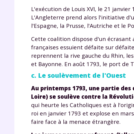
L'exécution de Louis XVI, le 21 janvi
L'Angleterre prend alors l'initiative d'
l'Espagne, la Prusse, l'Autriche et le P
Cette coalition dispose d'un écrasan
françaises essuient défaite sur défai
reprennent la rive gauche du Rhin, le
r
et Bayonne. En août 1793, le port de To
c. Le soulèvement de l'Ouest
Au printemps 1793, une partie des
Loire) se soulève contre la Révoluti
Te
qui heurte les Catholiques est à l'ori
no
roi en janvier 1793 et explose en ma
faire face à la menace étrangère.
F
e