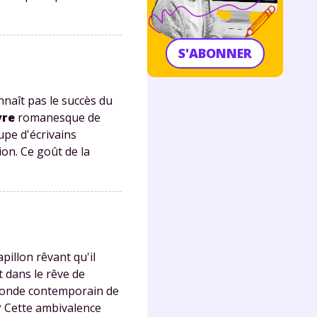
S'ABONNER
nnaît pas le succès du
vre
romanesque de
oupe d'écrivains
ion. Ce goût de la
pillon rêvant qu'il
t dans le rêve de
u monde contemporain de
?
Cette ambivalence