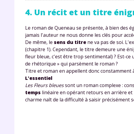
4. Un récit et un titre én
Le roman de Queneau se présente, à bien des 
jamais l'auteur ne nous donne les clés pour accéd
De même, le
sens du titre
ne va pas de soi. L'
(chapitre 1). Cependant, le titre demeure une én
fleur bleue, c'est être trop sentimental) ? Est-c
r
de rhétorique » qui parsèment le roman ?
Titre et roman en appellent donc constamment
L'essentiel
Les Fleurs bleues
sont un roman complexe : cons
temps
linéaire en opérant retours en arrière e
Te
charme naît de la difficulté à saisir précisémen
no
F
e