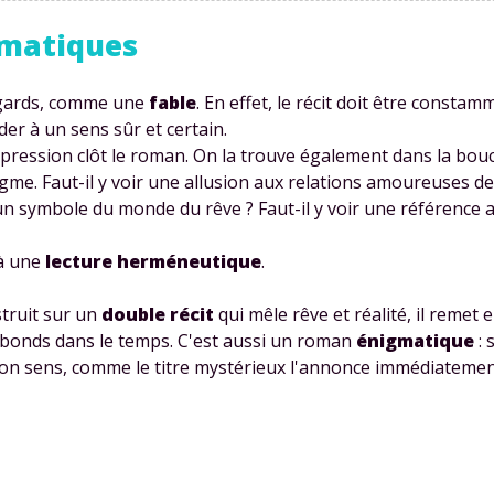
igmatiques
égards, comme une
fable
. En effet, le récit doit être consta
er à un sens sûr et certain.
expression clôt le roman. On la trouve également dans la bo
Envie de progresser et de
igme. Faut-il y voir une allusion aux relations amoureuses 
e un symbole du monde du rêve ? Faut-il y voir une référence a
éussir votre année scolaire 
 à une
lecture herméneutique
.
truit sur un
double récit
qui mêle rêve et réalité, il remet 
t bonds dans le temps. C'est aussi un roman
énigmatique
: 
stez gratuitement pendant 24h
t son sens, comme le titre mystérieux l'annonce immédiatemen
tre plateforme de soutien scolaire
iches de cours et vidéos
,
Tout le programme sco
xercices corrigés
,
du CP à la Terminale