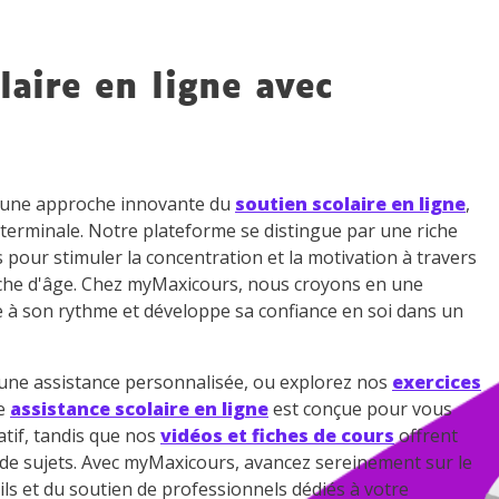
 données personnelles et pour exercer vos droits, vous pouvez consu
 charte
.
laire en ligne avec
z une approche innovante du
soutien scolaire en ligne
,
 terminale. Notre plateforme se distingue par une riche
s pour stimuler la concentration et la motivation à travers
che d'âge. Chez myMaxicours, nous croyons en une
e à son rythme et développe sa confiance en soi dans un
ne assistance personnalisée, ou explorez nos
exercices
re
assistance scolaire en ligne
est conçue pour vous
tif, tandis que nos
vidéos et fiches de cours
offrent
e de sujets. Avec myMaxicours, avancez sereinement sur le
ils et du soutien de professionnels dédiés à votre