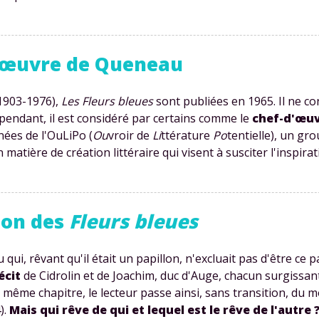
'œuvre de Queneau
1903-1976),
Les Fleurs bleues
sont publiées en 1965. Il ne co
pendant, il est considéré par certains comme le
chef-d'œu
nées de l'OuLiPo (
Ou
vroir de
Li
ttérature
Po
tentielle), un gr
tière de création littéraire qui visent à susciter l'inspirat
ion des
Fleurs bleues
i, rêvant qu'il était un papillon, n'excluait pas d'être ce pa
écit
de Cidrolin et de Joachim, duc d'Auge, chacun surgissan
d'un même chapitre, le lecteur passe ainsi, sans transition, d
).
Mais qui rêve de qui et lequel est le rêve de l'autre 