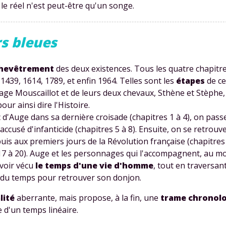
e le réel n'est peut-être qu'un songe.
rs bleues
hevêtrement
des deux existences. Tous les quatre chapitre
 1439, 1614, 1789, et enfin 1964. Telles sont les
étapes
de ce
e Mouscaillot et de leurs deux chevaux, Sthène et Stèphe, q
r ainsi dire l'Histoire.
 d'Auge dans sa dernière croisade (chapitres 1 à 4), on passe
 accusé d'infanticide (chapitres 5 à 8). Ensuite, on se retrouv
uis aux premiers jours de la Révolution française (chapitres 1
17 à 20). Auge et les personnages qui l'accompagnent, au mom
avoir vécu
le temps d'une vie d'homme
, tout en traversan
s du temps pour retrouver son donjon.
lité
aberrante, mais propose, à la fin, une
trame chronolo
 d'un temps linéaire.