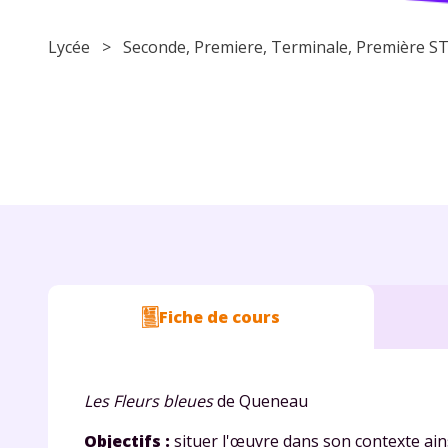
Lycée
>
Seconde
,
Premiere
,
Terminale
, Première
Fiche de cours
Les Fleurs bleues
de Queneau
Objectifs :
situer l'œuvre dans son contexte ains