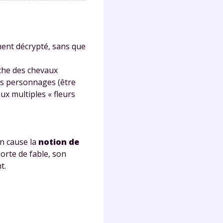
Fermer
mment décrypté, sans que
uche des chevaux
des personnages (être
ux multiples « fleurs
?
en cause la
notion de
sorte de fable, son
t.
 !
laire