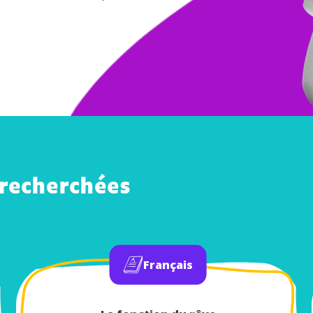
 recherchées
Français