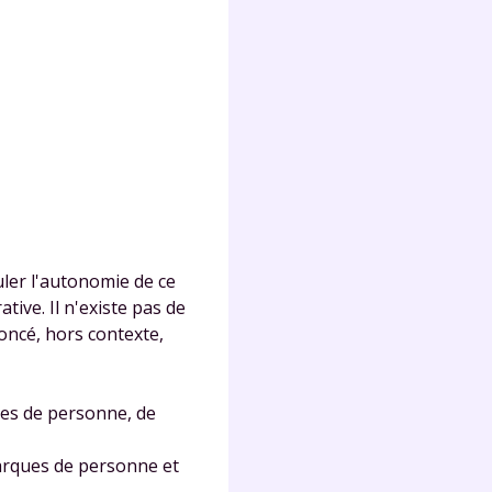
Fermer
?
uler l'autonomie de ce
ive. Il n'existe pas de
noncé, hors contexte,
 !
ues de personne, de
laire
marques de personne et