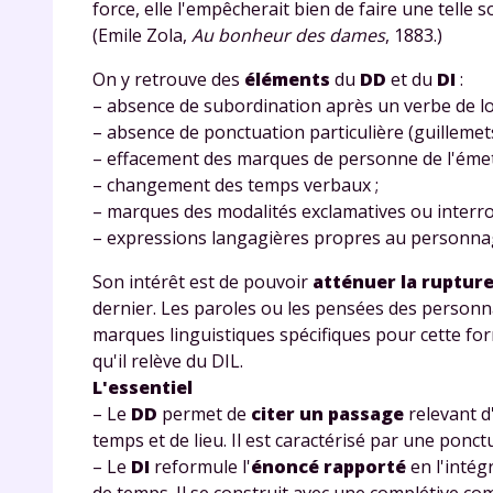
force, elle l'empêcherait bien de faire une telle so
(Emile Zola,
Au bonheur des dames
, 1883.)
On y retrouve des
éléments
du
DD
et du
DI
:
– absence de subordination après un verbe de lo
– absence de ponctuation particulière (guillemets 
– effacement des marques de personne de l'émet
– changement des temps verbaux ;
– marques des modalités exclamatives ou interro
r
– expressions langagières propres au personna
Son intérêt est de pouvoir
atténuer la ruptur
dernier. Les paroles ou les pensées des personn
marques linguistiques spécifiques pour cette form
Te
qu'il relève du DIL.
L'essentiel
no
– Le
DD
permet de
citer un passage
relevant d
temps et de lieu. Il est caractérisé par une ponct
F
– Le
DI
reformule l'
énoncé rapporté
en l'intég
e
de temps. Il se construit avec une complétive co