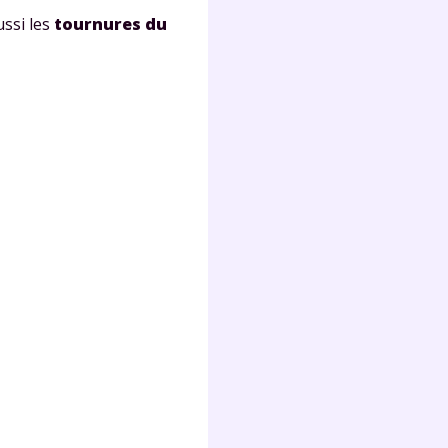
s
ssi les
tournures du
nde
déo
ENT
vous
a
olaire
exercer
 la
e
stion