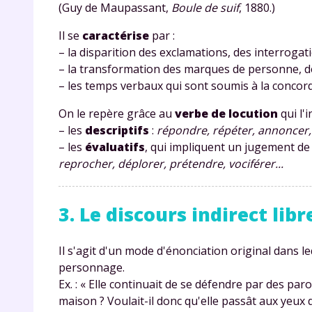
(Guy de Maupassant,
Boule de suif
, 1880.)
Il se
caractérise
par :
– la disparition des exclamations, des interrogati
– la transformation des marques de personne, de 
– les temps verbaux qui sont soumis à la concord
On le repère grâce au
verbe de locution
qui l'
– les
descriptifs
:
répondre, répéter, annoncer,
– les
évaluatifs
, qui impliquent un jugement de 
reprocher, déplorer, prétendre, vociférer...
3. Le discours indirect libre
Il s'agit d'un mode d'énonciation original dans 
personnage.
Ex. : « Elle continuait de se défendre par des pa
maison ? Voulait-il donc qu'elle passât aux yeux