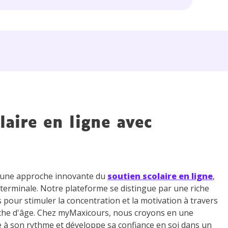
 données personnelles et pour exercer vos droits, vous pouvez consu
 charte
.
laire en ligne avec
z une approche innovante du
soutien scolaire en ligne
,
 terminale. Notre plateforme se distingue par une riche
s pour stimuler la concentration et la motivation à travers
che d'âge. Chez myMaxicours, nous croyons en une
e à son rythme et développe sa confiance en soi dans un