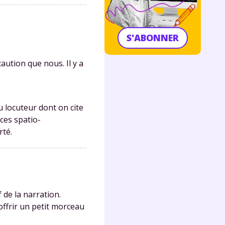
S'ABONNER
ution que nous. Il y a
du locuteur dont on cite
ces spatio-
rté.
 de la narration.
'offrir un petit morceau