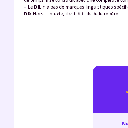
p
– Le
DIL
n'a pas de marques linguistiques spécifi
DD
. Hors contexte, il est difficile de le repérer.
* Votre
consent
marque 
pendant
vos dro
Votre 
newsle
No
désins