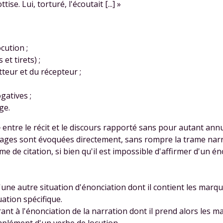
ttise.
Lui, torturé, l'écoutait [...] »
cution ;
et tirets) ;
teur et du récepteur ;
Envie de progresser et de
gatives ;
éussir votre année scolaire 
ge.
e
entre le récit et le discours rapporté sans pour autant ann
ages sont évoquées directement, sans rompre la trame narrat
e de citation, si bien qu'il est impossible d'affirmer d'un é
stez gratuitement pendant 24h
tre plateforme de soutien scolaire
'une autre situation d'énonciation dont il contient les marq
uation spécifique.
iches de cours et vidéos
,
Tout le programme sco
rant à l'énonciation de la narration dont il prend alors les 
xercices corrigés
,
du CP à la Terminale
mplément d'un verbe de locution.