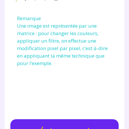
Fermer
Remarque
Une image est représentée par une
Envie de progresser
matrice : pour changer les couleurs,
appliquer un filtre, on effectue une
et de réussir votre
modification pixel par pixel, c’est-à-dire
en appliquant la même technique que
année scolaire ?
pour l’exemple.
Testez gratuitement
pendant 24h notre
plateforme de soutien
scolaire !