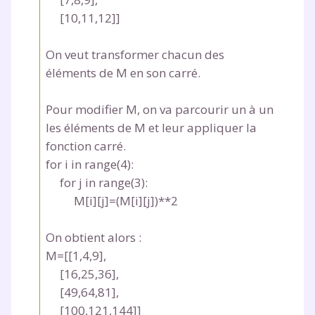
[10,11,12]]
On veut transformer chacun des
éléments de
M
en son carré.
Pour modifier
M
, on va parcourir un à un
les éléments de
M
et leur appliquer la
fonction carré.
for i in range(4):
for j in range(3):
M[i][j]=(M[i][j])**2
On obtient alors :
M=[[1,4,9],
[16,25,36],
[49,64,81],
[100,121,144]]