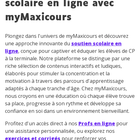
scolaire en ligne avec
savoir plus sur la gestion de vos données personnelles et
pour exercer vos droits, vous pouvez consulter
notre
myMaxicours
charte
.
J’accepte de recevoir les actualités et des
Plongez dans l'univers de myMaxicours et découvrez
communications de la part de
une approche innovante du
soutien scolaire en
myMaxicours.
ligne
, conçue pour captiver et éduquer les élèves de CP
à la terminale. Notre plateforme se distingue par une
Votre adresse e-mail sera exclusivement utilisée pour
riche sélection de contenus interactifs et ludiques,
vous envoyer notre newsletter. Vous pourrez vous
élaborés pour stimuler la concentration et la
désinscrire à tout moment, à travers le lien de
désinscription présent dans chaque newsletter. Pour
motivation à travers des parcours d'apprentissage
en savoir plus sur la gestion de vos données
adaptés à chaque tranche d'âge. Chez myMaxicours,
personnelles et pour exercer vos droits, vous pouvez
nous croyons en une éducation où chaque élève trouve
consulter
notre charte
.
sa place, progresse à son rythme et développe sa
confiance en soi dans un environnement bienveillant.
Profitez d'un accès direct à nos
Profs en ligne
pour
une assistance personnalisée, ou explorez nos
exercices et corrigés
pour renforcer vos