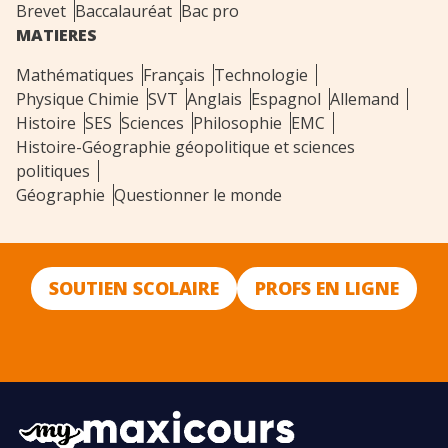
Brevet
Baccalauréat
Bac pro
MATIERES
Mathématiques
Français
Technologie
Physique Chimie
SVT
Anglais
Espagnol
Allemand
Histoire
SES
Sciences
Philosophie
EMC
Histoire-Géographie géopolitique et sciences
politiques
Géographie
Questionner le monde
SOUTIEN SCOLAIRE
PROFS EN LIGNE