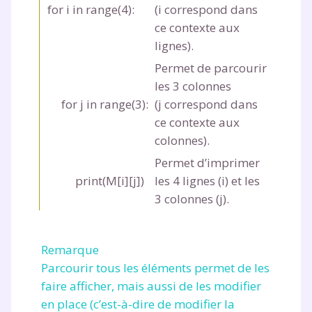
for i in range(4):
(
i
correspond dans
ce contexte aux
lignes).
Permet de parcourir
les 3 colonnes
for j in range(3):
(
j
correspond dans
ce contexte aux
colonnes).
Permet d’imprimer
print(M[i][j])
les 4 lignes (
i
) et les
3 colonnes (
j
).
Remarque
Parcourir tous les éléments permet de les
faire afficher, mais aussi de les modifier
en place (c’est-à-dire de modifier la