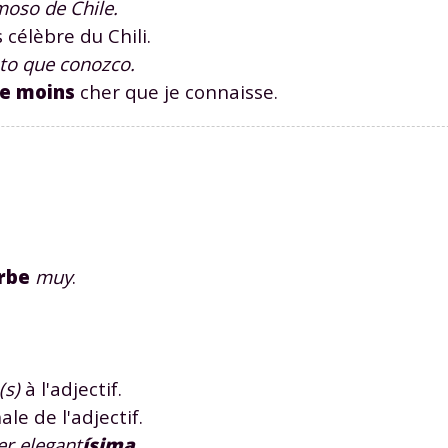
oso de Chile.
 célèbre du Chili.
to que conozco.
le moins
cher que je connaisse.
rbe
muy
.
.
(s)
à l'adjectif.
ale de l'adjectif.
er elegant
í
s
ima
.