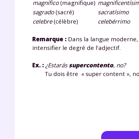
magnífico
(magnifique)
magnificentísi
de vos
notre
sagrado
(sacré)
sacratísimo
celebre
(célèbre)
celebérrimo
Remarque :
Dans la langue moderne, p
intensifier le degré de l'adjectif.
Ex. :
¿Estarás
supercontento
, no?
Tu dois être « super content », 