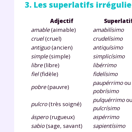
p
3. Les superlatifs irrégulie
Adjectif
Superlati
amable
(aimable)
amabilísimo
cruel
(cruel)
crudelísimo
antiguo
(ancien)
antiquísimo
simple
(simple)
simplicísimo
* Votre
libre
(libre)
libérrimo
consent
marque 
fiel
(fidèle)
fidelísimo
pendant
paupérrimo
ou
vos dro
pobre
(pauvre)
pobrísimo
pulquérrimo
o
pulcro
(très soigné)
pulcrísimo
áspero
(rugueux)
aspérrimo
Votre 
newsle
sabio
(sage, savant)
sapientísimo
désins