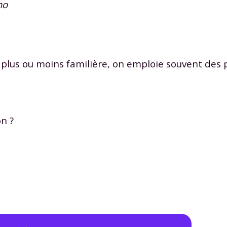
mo
 données personnelles et pour exercer vos droits, vous pouvez consu
 charte
.
lus ou moins familière, on emploie souvent des p
non ?