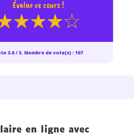
Évalue ce cours !
te 3.6 / 5. Nombre de vote(s) : 107
laire en ligne avec