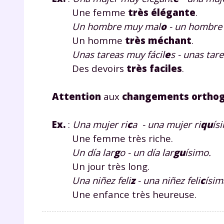
Une femme
très élégante
.
Un hombre muy mal
o
- un hombre
Un homme
très méchant
.
Unas tareas muy fácil
e
s - unas tare
Des devoirs
très faciles
.
Attention
aux
changements orthog
r
Ex.
:
Una mujer ri
c
a - una mujer ri
qu
ís
Une femme très riche.
Un día lar
g
o - un día lar
gu
ísimo.
Te
Un jour très long.
Una niñez feli
z
- una niñez feli
c
ísim
no
Une enfance très heureuse.
F
e