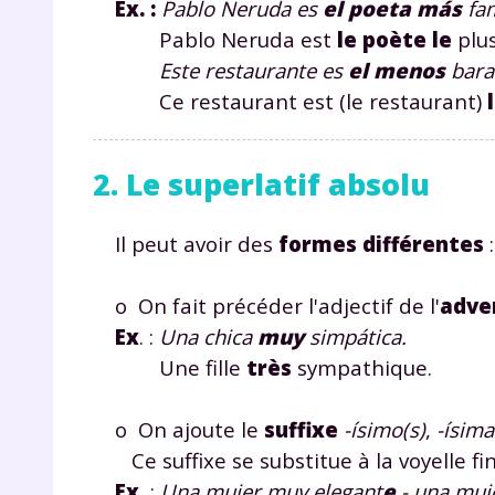
Ex. :
Pablo Neruda es
el
poeta
más
fam
Pablo Neruda est
le
poète
le
plus
Este restaurante es
el menos
bara
Ce restaurant est (le restaurant)
2. Le superlatif absolu
Il peut avoir des
formes différentes
:
o On fait précéder l'adjectif de l'
adve
Ex
. :
Una chica
muy
simpática.
Une fille
très
sympathique
o On ajoute le
suffixe
-ísimo(s)
,
-ísima
Ce suffixe se substitue à la voyelle fin
Ex.
:
Una mujer muy elegant
e
- una muj