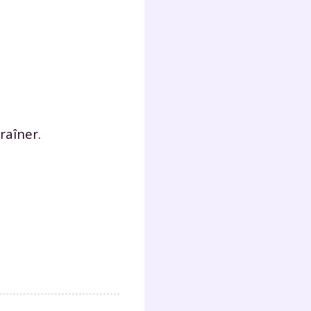
Fermer
raîner.
?
 !
laire