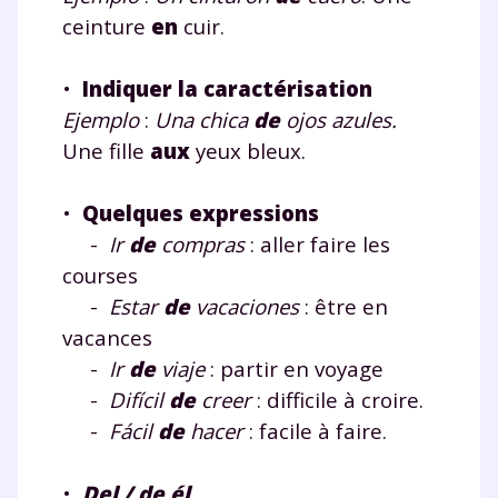
ceinture
en
cuir.
•
Indiquer la caractérisation
Ejemplo
:
Una chica
de
ojos azules.
Une fille
aux
yeux bleux.
•
Quelques expressions
-
Ir
de
compras
: aller faire les
courses
-
Estar
de
vacaciones
: être en
vacances
-
Ir
de
viaje
: partir en voyage
-
Difícil
de
creer
: difficile à croire.
-
Fácil
de
hacer
: facile à faire.
•
Del / de él