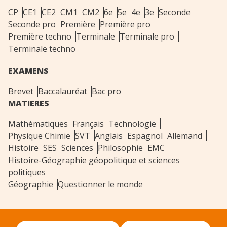
CP
CE1
CE2
CM1
CM2
6e
5e
4e
3e
Seconde
Seconde pro
Première
Première pro
Première techno
Terminale
Terminale pro
Terminale techno
EXAMENS
Brevet
Baccalauréat
Bac pro
MATIERES
Mathématiques
Français
Technologie
Physique Chimie
SVT
Anglais
Espagnol
Allemand
Histoire
SES
Sciences
Philosophie
EMC
Histoire-Géographie géopolitique et sciences
politiques
Géographie
Questionner le monde