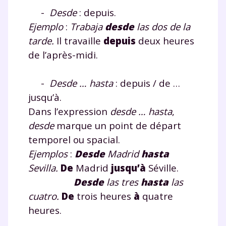
plateforme de soutien
-
Desde
: depuis.
Ejemplo
:
Trabaja
desde
las dos de la
scolaire !
tarde.
Il travaille
depuis
deux heures
de l’après-midi.
Fiches de cours et vidéos
,
exercices
corrigés
,
podcasts de révisions
Un
espace dédié aux parents
pour
-
Desde … hasta
: depuis / de …
suivre les progrès
jusqu’à.
Tout le programme scolaire du CP à
Dans l’expression
desde … hasta
,
la Terminale
desde
marque un point de départ
Des profs expérimentés disponibles
temporel ou spacial.
à la demande par tchat, audio ou
vidéo
Ejemplos
:
Desde
Madrid
hasta
Sevilla.
De
Madrid
jusqu’à
Séville.
Desde
las tres
hasta
las
cuatro.
De
trois heures
à
quatre
heures.
TESTER GRATUITEMENT