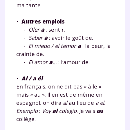
ma tante.
•
Autres emplois
-
Oler
a
: sentir.
-
Saber
a
: avoir le goût de.
-
El miedo / el temor
a
: la peur, la
crainte de.
-
El amor
a
…
: l’amour de.
•
Al / a él
En français, on ne dit pas « à le »
mais « au ». Il en est de même en
espagnol, on dira
al
au lieu de
a el
.
Exemplo
:
Voy
al
colegio
. Je vais
au
collège.