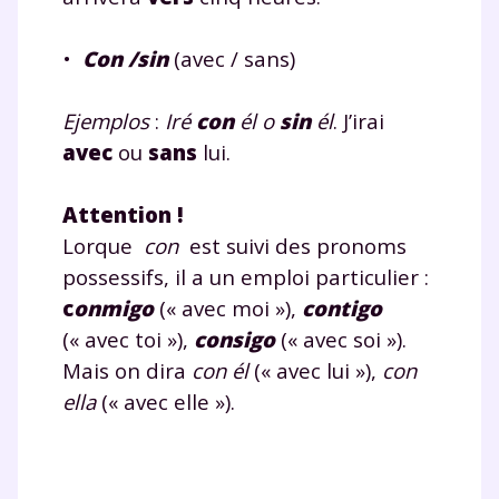
•
Con /sin
(avec / sans)
Ejemplos
:
Iré
con
él o
sin
él
. J’irai
avec
ou
sans
lui.
Attention !
Lorque
con
est suivi des pronoms
possessifs, il a un emploi particulier :
c
onmigo
(« avec moi »),
contigo
(« avec toi »),
consigo
(« avec soi »).
Mais on dira
con él
(« avec lui »),
con
ella
(« avec elle »).