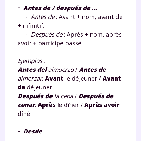
•
Antes de / después de
…
-
Antes de
: Avant + nom, avant de
+ infinitif.
Fermer
-
Después de
: Après + nom, après
avoir + participe passé.
Envie de progresser
Ejemplos
:
Antes del
almuerzo
/
Antes de
et de réussir votre
almorzar
.
Avant
le déjeuner /
Avant
de
déjeuner.
année scolaire ?
Después de
la cena
/
Después de
cena
r
.
Après
le dîner /
Après avoir
dîné.
Testez gratuitement
•
Desde
pendant 24h notre