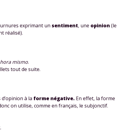
tournures exprimant un
sentiment
, une
opinion
(le
 réalisé).
ahora mismo
.
llets tout de suite.
s d’opinion à la
forme négative.
En effet, la forme
 donc on utilise, comme en français, le subjonctif.
.