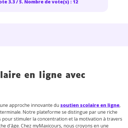
te 3.3 / 5. Nombre de vote(s) : 12
 données personnelles et pour exercer vos droits, vous pouvez consu
 charte
.
laire en ligne avec
z une approche innovante du
soutien scolaire en ligne
,
 terminale. Notre plateforme se distingue par une riche
s pour stimuler la concentration et la motivation à travers
che d'âge. Chez myMaxicours, nous croyons en une