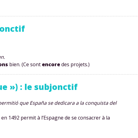
jonctif
Envie de progresser et de
en.
éussir votre année scolaire 
ons
bien. (Ce sont
encore
des projets.)
e ») : le subjonctif
stez gratuitement pendant 24h
permitió que España se dedicara a la conquista del
tre plateforme de soutien scolaire
en 1492 permit à l’Espagne de se consacrer à la
iches de cours et vidéos
,
Tout le programme sco
xercices corrigés
,
du CP à la Terminale