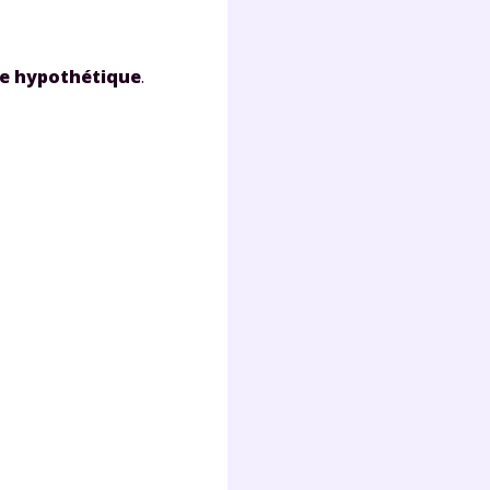
s
nde
déo
me hypothétique
.
ENT
vous
a
olaire
exercer
 la
e
stion