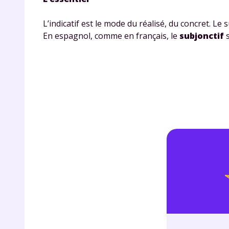
p
L’indicatif est le mode du réalisé, du concret. Le 
En espagnol, comme en français, le
subjonctif
s
* Votre
consent
marque 
pendant
vos dro
Votre 
newsle
désins