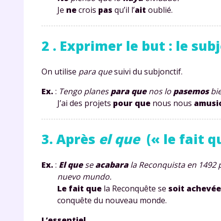
Je
ne
crois
pas
qu’il l’
ait
oublié.
2 . Exprimer le but : le sub
On utilise
para que
suivi du subjonctif.
Ex.
:
Tengo planes
para que
nos lo
pasemos
bi
r
J’ai des projets
pour que
nous nous
amusi
3. Après
el que
(« le fait qu
Te
Ex.
:
El que
se
acabara
la Reconquista en 1492 
nuevo mundo.
no
Le fait que
la Reconquête se
soit achevée
conquête du nouveau monde.
F
e
L’essentiel