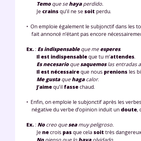
Temo
que se
haya
perdido.
Je
crains
qu’il ne se
soit
perdu.
• On emploie également le subjonctif dans les 
fait annoncé n’étant pas encore nécessairement
Ex.
:
Es indispensable
que me
esperes
.
Il est indispensable
que tu m’
attendes
.
Es necesario
que
saquemos
las entradas 
Il est nécessaire
que nous
prenions
les bi
Me gusta
que
haga
calor
.
J’aime
qu’il
fasse
chaud.
• Enfin, on emploie le subjonctif après les verbe
négative du verbe d’opinion induit un
doute
,
Ex.
:
No
creo que
sea
muy peligroso.
Je
ne
crois
pas
que cela
soit
très dangereux
No
pienso que lo
haya
olvidado.