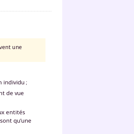
uvent une
 individu ;
int de vue
ux entités
 sont qu’une