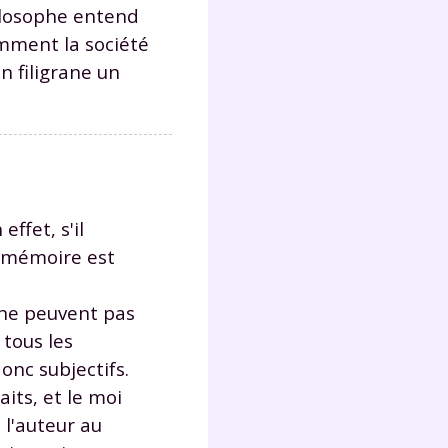
s
hilosophe entend
nde
omment la société
déo
 filigrane un
ENT
vous
effet, s'il
a
olaire
a mémoire est
exercer
 ne peuvent pas
 la
 tous les
donc subjectifs.
aits, et le moi
e
 l'auteur au
stion