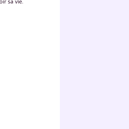
ir sa vie.
lter