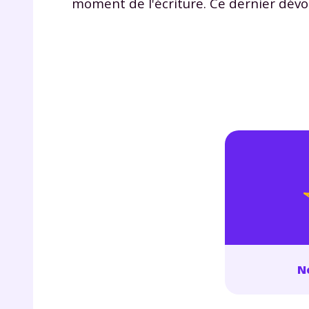
moment de l'écriture. Ce dernier dévoile
de vos
notre
No