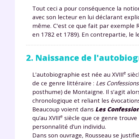
Tout ceci a pour conséquence la noti
avec son lecteur en lui déclarant expli
même. C'est ce que fait par exemple
en 1782 et 1789). En contrepartie, le l
2. Naissance de l'autobio
r
e
L'autobiographie est née au XVIII
sièc
de ce genre littéraire :
Les Confessions
posthume) de Montaigne. Il s'agit alo
chronologique et reliant les évocation
Te
Beaucoup voient dans
Les Confessio
no
e
qu’au XVIII
siècle que ce genre trouve 
personnalité d’un individu.
F
e
Dans son ouvrage, Rousseau se justifie 