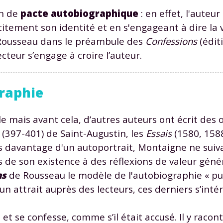
on de
pacte autobiographique
: en effet, l'auteu
citement son identité et en s'engageant à dire la vé
 Rousseau dans le préambule des
Confessions
(édit
ecteur s’engage à croire l’auteur.
Envie de progresser et de
graphie
éussir votre année scolaire 
le mais avant cela, d’autres auteurs ont écrit des
(397-401) de Saint-Augustin, les
Essais
(1580, 158
rs davantage d'un autoportrait, Montaigne ne sui
s de son existence à des réflexions de valeur géné
stez gratuitement pendant 24h
ns
de Rousseau le modèle de l'autobiographie « pur
tre plateforme de soutien scolaire
un attrait auprès des lecteurs, ces derniers s’inté
iches de cours et vidéos
,
Tout le programme sco
xercices corrigés
,
du CP à la Terminale
et se confesse, comme s’il était accusé. Il y raco