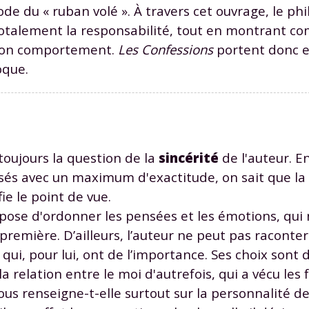
odcasts de révisions
Des profs expérimenté
de du « ruban volé ». À travers cet ouvrage, le p
Un
espace dédié aux
disponibles à la dema
totalement la responsabilité, tout en montrant c
parents
pour suivre les
par tchat, audio ou vi
r son comportement.
Les Confessions
portent donc en
progrès
oque.
TESTER GRATUITEM
 code d'accès sera envoyé à cette adresse e-mail. En renseignant votre e-mail, 
toujours la question de la
sincérité
de l'auteur. En 
ez à ce que vos données à caractère personnel soient traitées par SEJER, sous l
myMaxicours, afin que SEJER puisse vous donner accès au service de soutien sc
és avec un maximum d'exactitude, on sait que l
 24h. Pour en savoir plus sur la gestion de vos données personnelles et pour 
ie le point de vue.
its, vous pouvez consulter
notre charte
.
impose d'ordonner les pensées et les émotions, qui
J’accepte de recevoir les actualités et des communications de
première. D’ailleurs, l’auteur ne peut pas raconter
part de myMaxicours.
 qui, pour lui, ont de l’importance. Ses choix sont 
relation entre le moi d'autrefois, qui a vécu les f
adresse e-mail sera exclusivement utilisée pour vous envoyer notre
tter. Vous pourrez vous désinscrire à tout moment, à travers le lien d
nous renseigne-t-elle surtout sur la personnalité de
cription présent dans chaque newsletter. Pour en savoir plus sur la ge