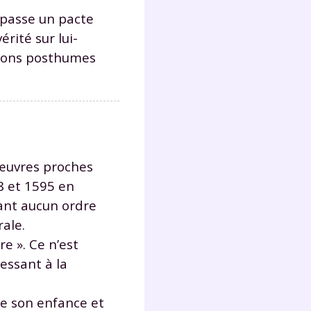
r passe un pacte
rité sur lui-
Fermer
ions posthumes
?
 œuvres proches
8 et 1595 en
vant aucun ordre
rale.
e ». Ce n’est
 !
ressant à la
laire
nte son enfance et