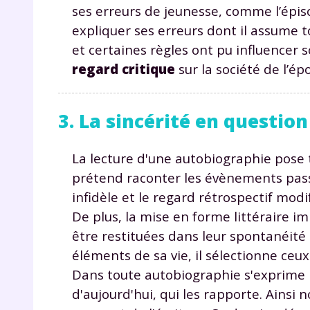
p
ses erreurs de jeunesse, comme l’épiso
expliquer ses erreurs dont il assume 
et certaines règles ont pu influence
regard critique
sur la société de l’ép
3. La sincérité en question
* Votre
La lecture d'une autobiographie pose 
consent
marque 
prétend raconter les évènements pass
pendant
infidèle et le regard rétrospectif modif
vos dro
De plus, la mise en forme littéraire 
être restituées dans leur spontanéité 
éléments de sa vie, il sélectionne ceux
Dans toute autobiographie s'exprime la 
Votre 
newsle
d'aujourd'hui, qui les rapporte. Ainsi 
désins