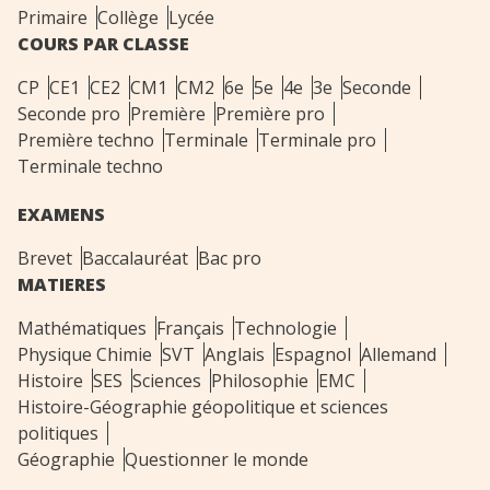
Primaire
Collège
Lycée
COURS PAR CLASSE
CP
CE1
CE2
CM1
CM2
6e
5e
4e
3e
Seconde
Seconde pro
Première
Première pro
Première techno
Terminale
Terminale pro
Terminale techno
EXAMENS
Brevet
Baccalauréat
Bac pro
MATIERES
Mathématiques
Français
Technologie
Physique Chimie
SVT
Anglais
Espagnol
Allemand
Histoire
SES
Sciences
Philosophie
EMC
Histoire-Géographie géopolitique et sciences
politiques
Géographie
Questionner le monde