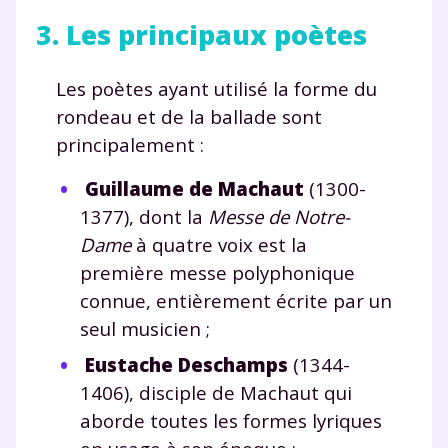
3. Les principaux poètes
et de réussir votre
année scolaire ?
Les poètes ayant utilisé la forme du
rondeau et de la ballade sont
principalement :
Guillaume de Machaut
(1300-
Testez gratuitement
1377), dont la
Messe de Notre-
pendant 24h notre
Dame
à quatre voix est la
première messe polyphonique
plateforme de soutien
connue, entièrement écrite par un
scolaire !
seul musicien ;
Fiches de cours et vidéos
,
exercices
Eustache Deschamps
(1344-
corrigés
,
podcasts de révisions
1406), disciple de Machaut qui
Un
espace dédié aux parents
pour
aborde toutes les formes lyriques
suivre les progrès