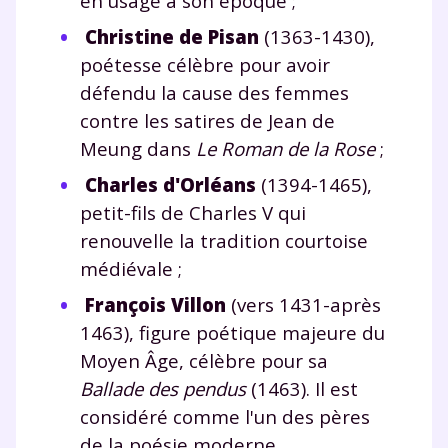
en usage à son époque ;
Tout le programme scolaire du CP à
la Terminale
Christine de Pisan
(1363-1430),
Des profs expérimentés disponibles
poétesse célèbre pour avoir
à la demande par tchat, audio ou
défendu la cause des femmes
vidéo
contre les satires de Jean de
Meung dans
Le Roman de la Rose
;
Charles d'Orléans
(1394-1465),
petit-fils de Charles V qui
TESTER GRATUITEMENT
renouvelle la tradition courtoise
* Votre code d'accès sera envoyé à cette adresse e-mail. En
médiévale ;
renseignant votre e-mail, vous consentez à ce que vos
données à caractère personnel soient traitées par SEJER, sous
François Villon
(vers 1431-après
la marque myMaxicours, afin que SEJER puisse vous donner
1463), figure poétique majeure du
accès au service de soutien scolaire pendant 24h. Pour en
savoir plus sur la gestion de vos données personnelles et
Moyen Âge, célèbre pour sa
pour exercer vos droits, vous pouvez consulter
notre
Ballade des pendus
(1463). Il est
charte
.
considéré comme l'un des pères
J’accepte de recevoir les actualités et des
de la poésie moderne.