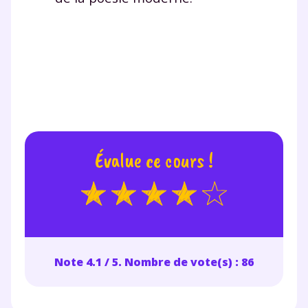
communications de la part de
myMaxicours.
Votre adresse e-mail sera exclusivement utilisée pour
vous envoyer notre newsletter. Vous pourrez vous
désinscrire à tout moment, à travers le lien de
désinscription présent dans chaque newsletter. Pour
en savoir plus sur la gestion de vos données
personnelles et pour exercer vos droits, vous pouvez
consulter
notre charte
.
Évalue ce cours !
Note 4.1 / 5. Nombre de vote(s) : 86