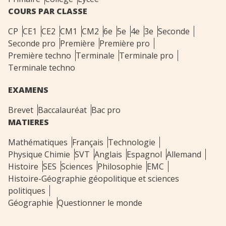
COURS PAR CLASSE
CP
CE1
CE2
CM1
CM2
6e
5e
4e
3e
Seconde
Seconde pro
Première
Première pro
Première techno
Terminale
Terminale pro
Terminale techno
EXAMENS
Brevet
Baccalauréat
Bac pro
MATIERES
Mathématiques
Français
Technologie
Physique Chimie
SVT
Anglais
Espagnol
Allemand
Histoire
SES
Sciences
Philosophie
EMC
Histoire-Géographie géopolitique et sciences
politiques
Géographie
Questionner le monde