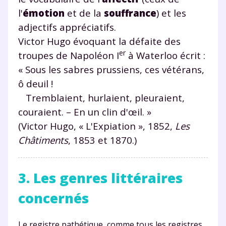
l'
émotion
et de la
souffrance
) et les
adjectifs appréciatifs.
Victor Hugo évoquant la défaite des
er
troupes de Napoléon I
à Waterloo écrit :
Fermer
« Sous les sabres prussiens, ces vétérans,
ô deuil !
Tremblaient, hurlaient, pleuraient,
Envie de progresser
couraient. – En un clin d'œil. »
(Victor Hugo, « L'Expiation », 1852,
Les
et de réussir votre
Châtiments
, 1853 et 1870.)
année scolaire ?
3. Les genres littéraires
concernés
Testez gratuitement
Le registre pathétique, comme tous les registres,