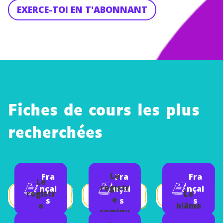
EXERCE-TOI EN T'ABONNANT
Fiches de cours les plus
recherchées
Le
Fra
Fra
Fra
Le
registr
nçai
nçai
nçai
registr
Le
e
s
s
s
e
blâme
comiqu
épique