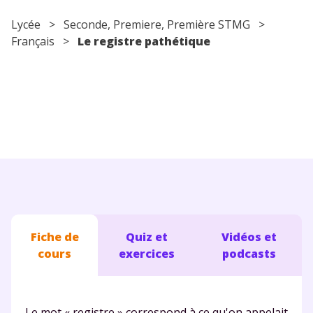
Conseils pour les parents
Lycée
>
Seconde
,
Premiere
, Première STMG >
Français
>
Le registre pathétique
Fiche de
Quiz et
Vidéos et
cours
exercices
podcasts
Le mot « registre » correspond à ce qu'on appelait