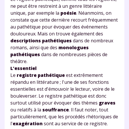
pendant 24h notre
ne peut être restreint à un genre littéraire
plateforme de soutien
unique, par exemple la
poésie
. Néanmoins, on
constate que cette dernière recourt fréquemment
scolaire !
au pathétique pour évoquer des événements
douloureux. Mais on trouve également des
Fiches de cours et vidéos
,
exercices
descriptions pathétiques
dans de nombreux
corrigés
,
podcasts de révisions
romans, ainsi que des
monologues
Un
espace dédié aux parents
pour
pathétiques
dans de nombreuses pièces de
suivre les progrès
théâtre.
Tout le programme scolaire du CP à
L'essentiel
la Terminale
Le
registre pathétique
est extrêmement
Des profs expérimentés disponibles
répandu en littérature ; l'une de ses fonctions
à la demande par tchat, audio ou
essentielles est d'émouvoir le lecteur, voire de le
vidéo
bouleverser. Le registre pathétique est donc
surtout utilisé pour évoquer des thèmes
graves
ou relatifs à la
souffrance
. Il faut noter, tout
particulièrement, que les procédés rhétoriques de
l'
exagération
sont au service de ce registre.
TESTER GRATUITEMENT