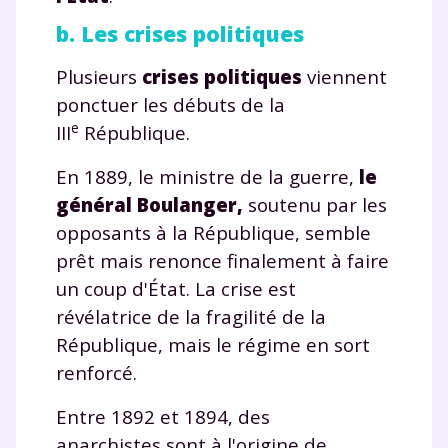
b. Les crises politiques
Envie de progresser
Plusieurs
crises politiques
viennent
et de réussir votre
ponctuer les débuts de la
e
année scolaire ?
III
République.
En 1889, le ministre de la guerre,
le
général Boulanger,
soutenu par les
opposants à la République, semble
Testez gratuitement
prêt mais renonce finalement à faire
pendant 24h notre
un coup d'État. La crise est
révélatrice de la fragilité de la
plateforme de soutien
République, mais le régime en sort
scolaire !
renforcé.
Fiches de cours et vidéos
,
exercices
Entre 1892 et 1894, des
corrigés
,
podcasts de révisions
anarchistes sont à l'origine de