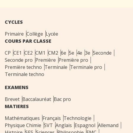
CYCLES
Primaire
Collège
Lycée
COURS PAR CLASSE
CP
CE1
CE2
CM1
CM2
6e
5e
4e
3e
Seconde
Seconde pro
Première
Première pro
Première techno
Terminale
Terminale pro
Terminale techno
EXAMENS
Brevet
Baccalauréat
Bac pro
MATIERES
Mathématiques
Français
Technologie
Physique Chimie
SVT
Anglais
Espagnol
Allemand
Histoire
SES
Sciences
Philosophie
EMC