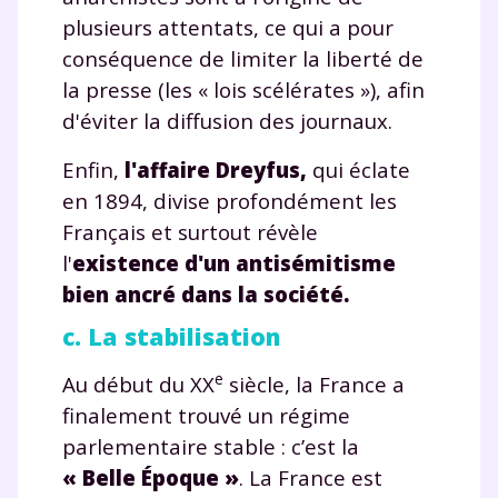
Un
espace dédié aux parents
pour
plusieurs attentats, ce qui a pour
suivre les progrès
conséquence de limiter la liberté de
Tout le programme scolaire du CP à
la presse (les « lois scélérates »), afin
la Terminale
Des profs expérimentés disponibles
d'éviter la diffusion des journaux.
à la demande par tchat, audio ou
Enfin,
l'affaire Dreyfus,
qui éclate
vidéo
en 1894, divise profondément les
Français et surtout révèle
l'
existence d'un antisémitisme
bien ancré dans la société.
TESTER GRATUITEMENT
c. La stabilisation
* Votre code d'accès sera envoyé à cette adresse e-mail. En
renseignant votre e-mail, vous consentez à ce que vos
e
Au début du XX
siècle, la France a
données à caractère personnel soient traitées par SEJER, sous
la marque myMaxicours, afin que SEJER puisse vous donner
finalement trouvé un régime
accès au service de soutien scolaire pendant 24h. Pour en
parlementaire stable : c’est la
savoir plus sur la gestion de vos données personnelles et
pour exercer vos droits, vous pouvez consulter
notre
« Belle Époque »
. La France est
charte
.