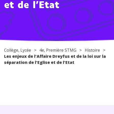
et de l'Etat
Conseils pour les parents
Collège
,
Lycée
>
4e
, Première STMG >
Histoire
>
Les enjeux de l'Affaire Dreyfus et de la loi sur la
séparation de l'Eglise et de l'Etat