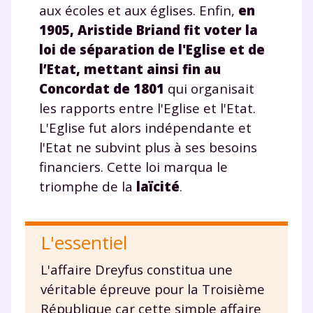
aux écoles et aux églises. Enfin,
en
année scolaire ?
1905
, Aristide Briand fit voter la
loi de séparation de l'Eglise et de
l’Etat,
mettant ainsi fin au
Concordat de 1801
qui organisait
Testez gratuitement
les rapports entre l'Eglise et l'Etat.
pendant 24h notre
L'Eglise fut alors indépendante et
l'Etat ne subvint plus à ses besoins
plateforme de soutien
financiers. Cette loi marqua le
scolaire !
triomphe de la
laïcité
.
Fiches de cours et vidéos
,
exercices
corrigés
,
podcasts de révisions
L'essentiel
Un
espace dédié aux parents
pour
suivre les progrès
L'affaire Dreyfus constitua une
Tout le programme scolaire du CP à
véritable épreuve pour la Troisième
la Terminale
République car cette simple affaire
Des profs expérimentés disponibles