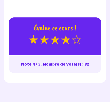
Votre adresse e-mail sera exclusivement utilisée pour
vous envoyer notre newsletter. Vous pourrez vous
désinscrire à tout moment, à travers le lien de
désinscription présent dans chaque newsletter. Pour
Évalue ce cours !
en savoir plus sur la gestion de vos données
personnelles et pour exercer vos droits, vous pouvez
consulter
notre charte
.
Note 4 / 5. Nombre de vote(s) : 82