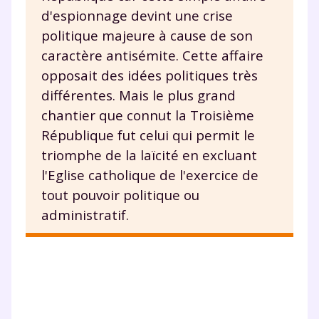
d'espionnage devint une crise
à la demande par tchat, audio ou
vidéo
politique majeure à cause de son
caractère antisémite. Cette affaire
opposait des idées politiques très
différentes. Mais le plus grand
chantier que connut la Troisième
TESTER GRATUITEMENT
République fut celui qui permit le
* Votre code d'accès sera envoyé à cette adresse e-mail. En
triomphe de la laïcité en excluant
renseignant votre e-mail, vous consentez à ce que vos
données à caractère personnel soient traitées par SEJER, sous
l'Eglise catholique de l'exercice de
la marque myMaxicours, afin que SEJER puisse vous donner
tout pouvoir politique ou
accès au service de soutien scolaire pendant 24h. Pour en
savoir plus sur la gestion de vos données personnelles et
administratif.
pour exercer vos droits, vous pouvez consulter
notre
charte
.
J’accepte de recevoir les actualités et des
communications de la part de
myMaxicours.