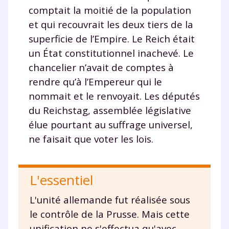
comptait la moitié de la population
et qui recouvrait les deux tiers de la
Testez gratuitement
superficie de l’Empire. Le Reich était
un État constitutionnel inachevé. Le
pendant 24h notre
chancelier n’avait de comptes à
plateforme de soutien
rendre qu’à l’Empereur qui le
scolaire !
nommait et le renvoyait. Les députés
du Reichstag, assemblée législative
Fiches de cours et vidéos
,
exercices
élue pourtant au suffrage universel,
corrigés
,
podcasts de révisions
ne faisait que voter les lois.
Un
espace dédié aux parents
pour
suivre les progrès
Tout le programme scolaire du CP à
L'essentiel
la Terminale
Des profs expérimentés disponibles
L'unité allemande fut réalisée sous
à la demande par tchat, audio ou
le contrôle de la Prusse. Mais cette
vidéo
unification ne s'effectua qu'avec