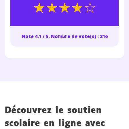
désinscription présent dans chaque newsletter. Pour
en savoir plus sur la gestion de vos données
personnelles et pour exercer vos droits, vous pouvez
consulter
notre charte
.
Note 4.1 / 5. Nombre de vote(s) : 216
Découvrez le soutien
scolaire en ligne avec