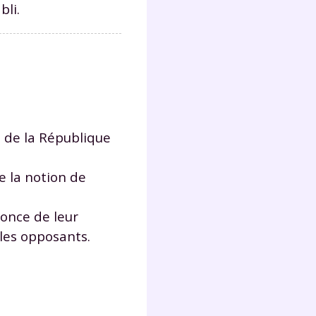
bli.
Fermer
t de la République
?
e la notion de
nonce de leur
les opposants.
 !
laire