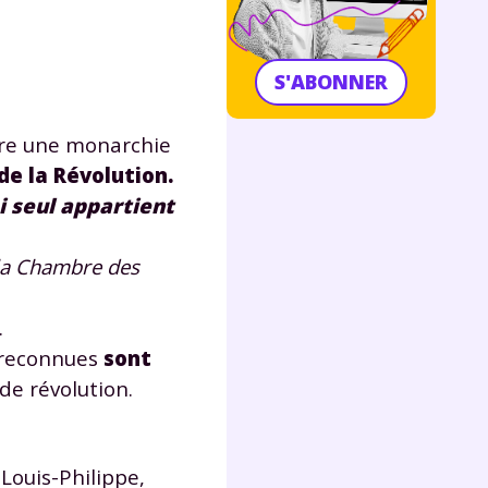
S'ABONNER
aure une monarchie
de la Révolution.
i seul appartient
t la Chambre des
.
reconnues
sont
de révolution.
. Louis-Philippe,