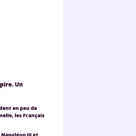
lter
pire. Un
èdent en peu de
elle, les Français
 Napoléon III et