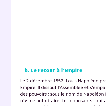
p
* Votre
consent
marque 
pendant
vos dro
b. Le retour à l'Empire
Le 2 décembre 1852, Louis Napoléon pr
Empire. Il dissout l'Assemblée et s'empar
des pouvoirs : sous le nom de Napoléon III
Votre 
newsle
régime autoritaire. Les opposants sont 
désins