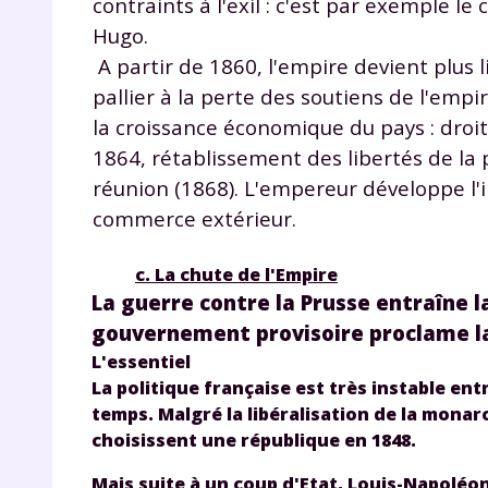
contraints à l'exil : c'est par exemple le 
de vos
Hugo.
notre
A partir de 1860, l'empire devient plus l
pallier à la perte des soutiens de l'empir
la croissance économique du pays : droi
1864, rétablissement des libertés de la 
réunion (1868). L'empereur développe l'i
commerce extérieur.
c. La chute de l'Empire
La guerre contre la Prusse entraîne la
gouvernement provisoire proclame la
L'essentiel
La politique française est très instable en
temps. Malgré la libéralisation de la monarc
choisissent une république en 1848.
Mais suite à un coup d'Etat, Louis-Napoléon