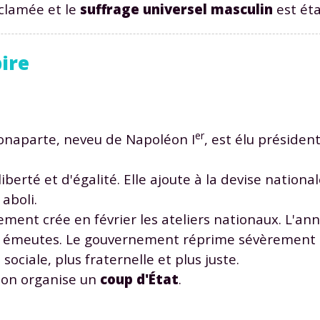
clamée et le
suffrage universel masculin
est éta
pire
Envie de progresser et de
er
onaparte, neveu de Napoléon I
, est élu présiden
éussir votre année scolaire 
berté et d'égalité. Elle ajoute à la devise national
aboli.
ment crée en février les ateliers nationaux. L'an
stez gratuitement pendant 24h
es émeutes. Le gouvernement réprime sévèrement 
tre plateforme de soutien scolaire
sociale, plus fraternelle et plus juste.
léon organise un
coup d'État
.
iches de cours et vidéos
,
Tout le programme sco
xercices corrigés
,
du CP à la Terminale