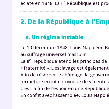
e
éclate en 1848. La II
République est pro
2. De la République à l'Em
a. Un régime instable
Le 10 décembre 1848, Louis Napoléon B
r
au suffrage universel masculin.
e
La II
République étend les principes de li
« fraternité ». L'esclavage est également 
Afin de résorber le chômage, le gouverne
Te
fermeture en juin provoque de violent
no
C'est la fin de l'espoir en une République 
En conflit avec l'assemblée, Louis Napo
F
e