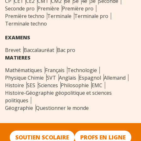
CP
CE1
CE2
CM1
CM2
6e
5e
4e
3e
Seconde
Seconde pro
Première
Première pro
Première techno
Terminale
Terminale pro
Terminale techno
EXAMENS
Brevet
Baccalauréat
Bac pro
MATIERES
Mathématiques
Français
Technologie
Physique Chimie
SVT
Anglais
Espagnol
Allemand
Histoire
SES
Sciences
Philosophie
EMC
Histoire-Géographie géopolitique et sciences
politiques
Géographie
Questionner le monde
SOUTIEN SCOLAIRE
PROFS EN LIGNE