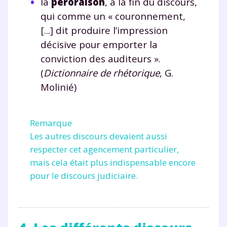
et de réussir votre
la
péroraison
, à la fin du discours,
qui comme un « couronnement,
année scolaire ?
[...] dit produire l’impression
décisive pour emporter la
conviction des auditeurs ».
(
Dictionnaire de rhétorique
, G.
Testez gratuitement
Molinié)
pendant 24h notre
plateforme de soutien
Remarque
Les autres discours devaient aussi
scolaire !
respecter cet agencement particulier,
mais cela était plus indispensable encore
Fiches de cours et vidéos
,
exercices
pour le discours judiciaire.
corrigés
,
podcasts de révisions
Un
espace dédié aux parents
pour
suivre les progrès
Tout le programme scolaire du CP à
la Terminale