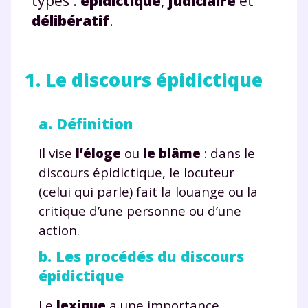
types :
épidictique
,
judiciaire
et
délibératif
.
1. Le discours épidictique
a. Définition
Il vise
l’éloge
ou
le
blâme
: dans le
discours épidictique, le locuteur
(celui qui parle) fait la louange ou la
critique d’une personne ou d’une
action.
b. Les procédés du discours
épidictique
Le
lexique
a une importance