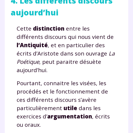
4. Les différents discours
Des profs expérimentés disponibles
aujourd’hui
à la demande par tchat, audio ou
vidéo
Cette
distinction
entre les
différents discours qui nous vient de
l’Antiquité
, et en particulier des
écrits d’Aristote dans son ouvrage
La
TESTER GRATUITEMENT
Poétique
, peut paraitre désuète
* Votre code d'accès sera envoyé à cette adresse e-mail. En
aujourd’hui.
renseignant votre e-mail, vous consentez à ce que vos
données à caractère personnel soient traitées par SEJER, sous
Pourtant, connaitre les visées, les
la marque myMaxicours, afin que SEJER puisse vous donner
accès au service de soutien scolaire pendant 24h. Pour en
procédés et le fonctionnement de
savoir plus sur la gestion de vos données personnelles et
ces différents discours s’avère
pour exercer vos droits, vous pouvez consulter
notre
charte
.
particulièrement
utile
dans les
exercices d’
argumentation
, écrits
J’accepte de recevoir les actualités et des
ou oraux.
communications de la part de
myMaxicours.