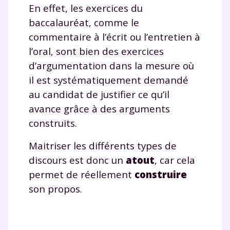
En effet, les exercices du
baccalauréat, comme le
Votre adresse e-mail sera exclusivement utilisée pour
vous envoyer notre newsletter. Vous pourrez vous
commentaire à l’écrit ou l’entretien à
désinscrire à tout moment, à travers le lien de
l’oral, sont bien des exercices
désinscription présent dans chaque newsletter. Pour
d’argumentation dans la mesure où
en savoir plus sur la gestion de vos données
personnelles et pour exercer vos droits, vous pouvez
il est systématiquement demandé
consulter
notre charte
.
au candidat de justifier ce qu’il
avance grâce à des arguments
construits.
Maitriser les différents types de
discours est donc un
atout
, car cela
permet de réellement
construire
son propos.