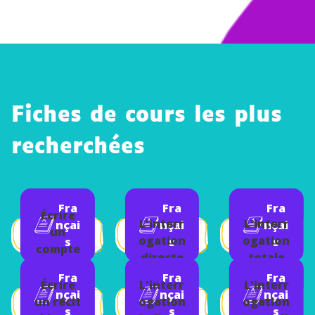
Fiches de cours les plus
recherchées
Fra
Fra
Fra
Écrire
L'interr
L'interr
nçai
nçai
nçai
un
ogation
ogation
s
s
s
compte
directe
totale
rendu
Fra
Fra
Fra
Écrire
L'interr
L'interr
nçai
nçai
nçai
un récit
ogation
ogation
s
s
s