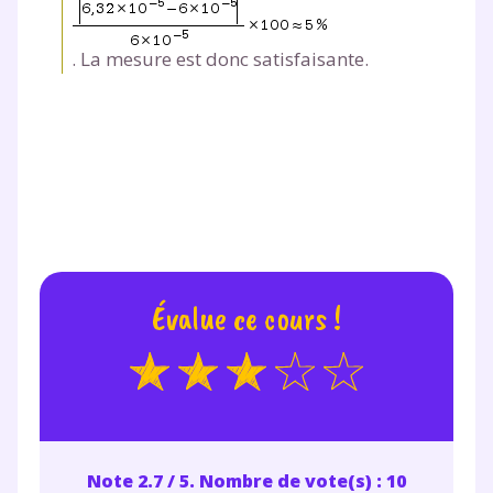
J’accepte de recevoir les actualités et des
communications de la part de
. La mesure est donc satisfaisante.
myMaxicours.
Votre adresse e-mail sera exclusivement utilisée pour
vous envoyer notre newsletter. Vous pourrez vous
désinscrire à tout moment, à travers le lien de
désinscription présent dans chaque newsletter. Pour
en savoir plus sur la gestion de vos données
personnelles et pour exercer vos droits, vous pouvez
consulter
notre charte
.
Évalue ce cours !
Note 2.7 / 5. Nombre de vote(s) : 10