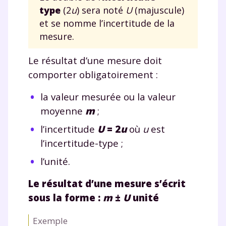
type
(2
u
) sera noté
U
(majuscule)
et se nomme l’incertitude de la
mesure.
Le résultat d’une mesure doit
comporter obligatoirement :
la valeur mesurée ou la valeur
moyenne
m
;
l’incertitude
U
= 2
u
où
u
est
l’incertitude-type ;
l’unité.
Le résultat d’une mesure s’écrit
sous la forme :
m
±
U
unité
Exemple