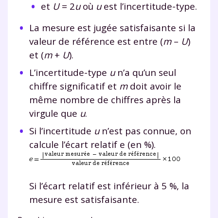
et
U
= 2
u
où
u
est l’incertitude-type.
La mesure est jugée satisfaisante si la
valeur de référence est entre (
m
–
U
)
et (
m
+
U
).
L’incertitude-type
u
n’a qu’un seul
chiffre significatif et
m
doit avoir le
même nombre de chiffres après la
virgule que
u
.
Si l’incertitude
u
n’est pas connue, on
calcule l’écart relatif e (en %).
Si l’écart relatif est inférieur à 5 %, la
mesure est satisfaisante.