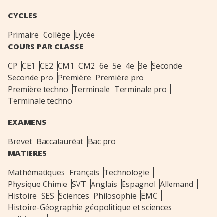
CYCLES
Primaire
Collège
Lycée
COURS PAR CLASSE
CP
CE1
CE2
CM1
CM2
6e
5e
4e
3e
Seconde
Seconde pro
Première
Première pro
Première techno
Terminale
Terminale pro
Terminale techno
EXAMENS
Brevet
Baccalauréat
Bac pro
MATIERES
Mathématiques
Français
Technologie
Physique Chimie
SVT
Anglais
Espagnol
Allemand
Histoire
SES
Sciences
Philosophie
EMC
Histoire-Géographie géopolitique et sciences