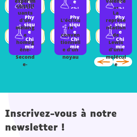
expérim
valence
e
e
e
-
constit
entale
et
Chi
Chi
Chi
Second
uants
La
ment-
familles
mie
mie
mie
Phy
Phy
Phy
e-
d'un
L'écritu
représe
Second
chimiqu
siqu
siqu
siqu
Physiqu
mélang
re
ntation
e-
es
e
e
e
e
e
conven
de
Physiqu
Chi
Chi
Chi
Chimie
homog
tionnell
Lewis
e
mie
mie
mie
ène-
e d'un
d'une
Chimie
Second
noyau
molécul
e-
e
Physiqu
e
Chimie
Inscrivez-vous à notre
newsletter !