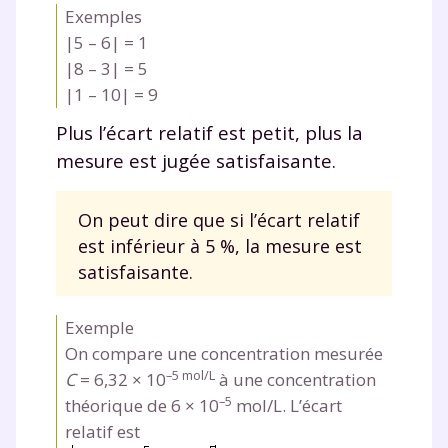
suivre les progrès
Exemples
Tout le programme scolaire du CP à
|5 – 6| = 1
la Terminale
|8 – 3| = 5
Des profs expérimentés disponibles
|1 – 10| = 9
à la demande par tchat, audio ou
Plus l’écart relatif est petit, plus la
vidéo
mesure est jugée satisfaisante.
On peut dire que si l’écart relatif
est inférieur à 5 %, la mesure est
TESTER GRATUITEMENT
satisfaisante.
* Votre code d'accès sera envoyé à cette adresse e-mail. En
renseignant votre e-mail, vous consentez à ce que vos
Exemple
données à caractère personnel soient traitées par SEJER, sous
la marque myMaxicours, afin que SEJER puisse vous donner
On compare une concentration mesurée
accès au service de soutien scolaire pendant 24h. Pour en
–5 mol/L
C
= 6,32 × 10
à une concentration
savoir plus sur la gestion de vos données personnelles et
pour exercer vos droits, vous pouvez consulter
notre
–5
théorique de 6 × 10
mol/L. L’écart
charte
.
relatif est