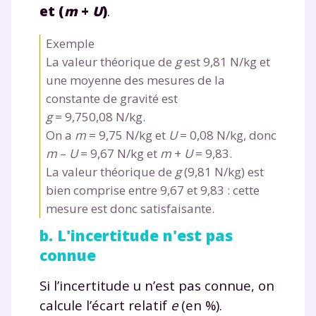
et (
m
+
U
)
.
Exemple
La valeur théorique de
g
est 9,81 N/kg et
une moyenne des mesures de la
constante de gravité est
g
= 9,750,08 N/kg.
On a
m
= 9,75 N/kg et
U
= 0,08 N/kg, donc
m
–
U
= 9,67 N/kg et
m
+
U
= 9,83.
La valeur théorique de
g
(9,81 N/kg) est
bien comprise entre 9,67 et 9,83 : cette
mesure est donc satisfaisante.
b. L'incertitude n'est pas
connue
Fermer
Si l’incertitude u n’est pas connue, on
calcule l’écart relatif
e
(en %).