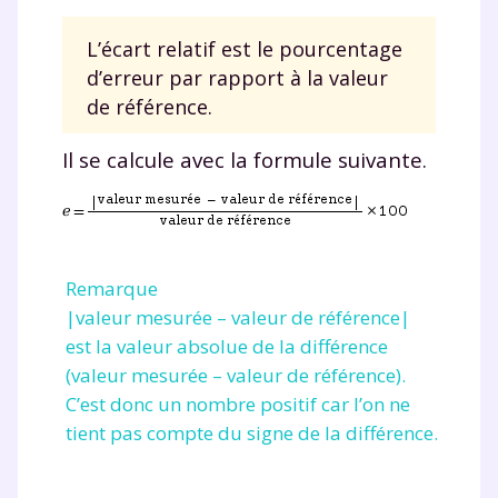
Envie de progresser
L’écart relatif est le pourcentage
et de réussir votre
d’erreur par rapport à la valeur
de référence.
année scolaire ?
Il se calcule avec la formule suivante.
Testez gratuitement
Remarque
pendant 24h notre
|valeur mesurée – valeur de référence|
plateforme de soutien
est la valeur absolue de la différence
(valeur mesurée – valeur de référence).
scolaire !
C’est donc un nombre positif car l’on ne
Fiches de cours et vidéos
,
exercices
tient pas compte du signe de la différence.
corrigés
,
podcasts de révisions
Un
espace dédié aux parents
pour