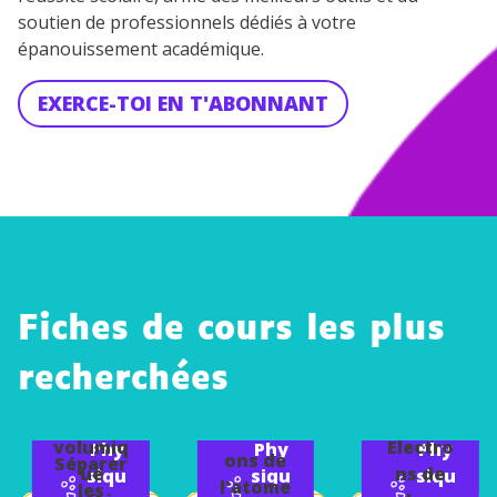
soutien de professionnels dédiés à votre
épanouissement académique.
EXERCE-TOI EN T'ABONNANT
Fiches de cours les plus
Détermi
recherchées
ner une
Les
masse
dimensi
volumiq
Électro
Phy
Phy
Phy
ons de
Séparer
ue
ns de
siqu
siqu
siqu
l'atome
les