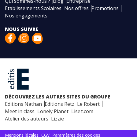
Qui sommes-nous ?
Blog
Entreprise
Etablissements Scolaires
Nos offres
Promotions
Nos engagements
NOUS SUIVRE
DÉCOUVREZ LES AUTRES SITES DU GROUPE
Editions Nathan
Editions Retz
Le Robert
Meet in class
Lonely Planet
Lisez.com
Atelier des auteurs
Lizzie
Mentions légales
CGV
Paramètres des cookies